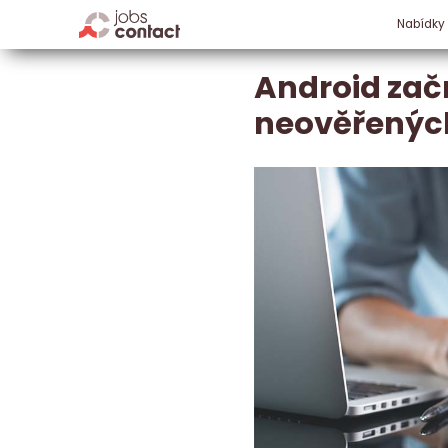
Nabídky
Android začn
neověřenýc