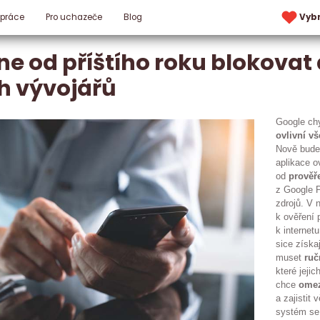
 práce
Pro uchazeče
Blog
Vyb
e od příštího roku blokovat
h vývojářů
Google ch
ovlivní vš
Nově bude 
aplikace o
od
prověř
z Google Pl
zdrojů. V 
k ověření 
k internetu
sice získa
muset
ruč
které jejic
chce
omez
a zajistit
systém se