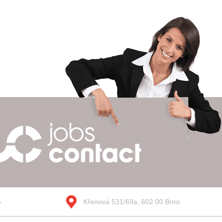
5
Křenová 531/69a, 602 00 Brno