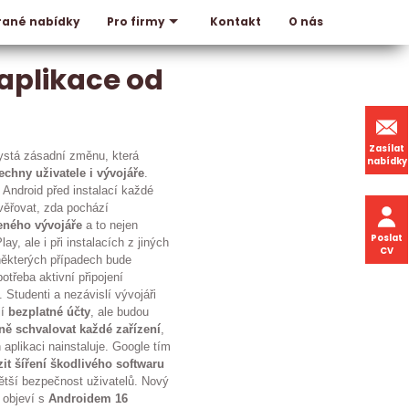
rané nabídky
Kontakt
O nás
Pro firmy
 aplikace od
Zasílat
ystá zásadní změnu, která
nabídky
echny uživatele i vývojáře
.
Android před instalací každé
věřovat, zda pochází
eného vývojáře
a to nejen
Poslat
ay, ale i při instalacích z jiných
CV
některých případech bude
potřeba aktivní připojení
. Studenti a nezávislí vývojáři
jí
bezplatné účty
, ale budou
ně schvalovat každé zařízení
,
h aplikaci nainstaluje. Google tím
it šíření škodlivého softwaru
 větší bezpečnost uživatelů. Nový
 objeví s
Androidem 16