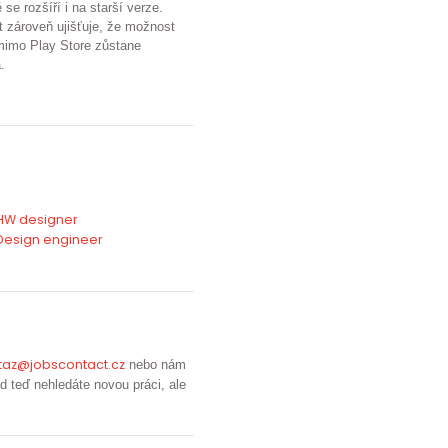
 se rozšíří i na starší verze.
 zároveň ujišťuje, že možnost
mimo Play Store zůstane
.
HW designer
Design engineer
taz@jobscontact.cz
nebo nám
d teď nehledáte novou práci, ale