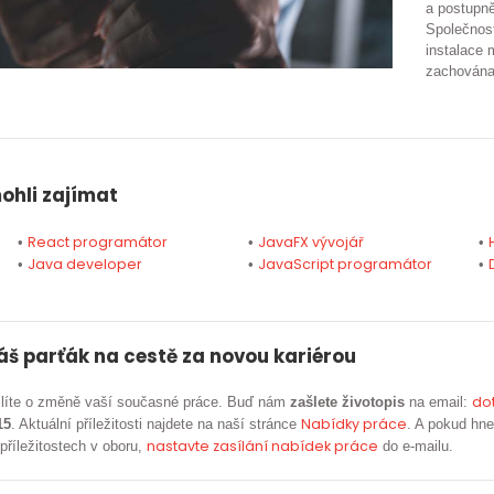
a postupně
Společnost
instalace 
zachována
mohli zajímat
React programátor
JavaFX vývojář
•
•
•
Java developer
JavaScript programátor
•
•
•
áš parťák na cestě za novou kariérou
do
šlíte o změně vaší současné práce. Buď nám
zašlete životopis
na email:
Nabídky práce
15
. Aktuální příležitosti najdete na naší stránce
. A pokud hne
nastavte zasílání nabídek práce
příležitostech v oboru,
do e-mailu.