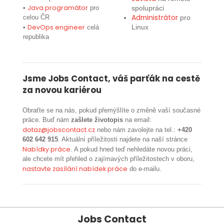
Java programátor
spolupráci
•
pro
Administrátor
pro
celou ČR
DevOps engineer
Linux
•
celá
republika
Jsme Jobs Contact, váš parťák na cestě
za novou kariérou
Obraťte se na nás, pokud přemýšlíte o změně vaší současné
práce. Buď nám
zašlete životopis
na email:
dotaz@jobscontact.cz
nebo nám zavolejte na tel.:
+420
602 642 915
. Aktuální příležitosti najdete na naší stránce
Nabídky práce
. A pokud hned teď nehledáte novou práci,
ale chcete mít přehled o zajímavých příležitostech v oboru,
nastavte zasílání nabídek práce
do e-mailu.
Jobs Contact