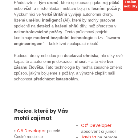
Zasílat
Představte si
tým dronů
, které spolupracují jako
roj ptáků
nabídky
nebo
včel
, a místo hledání nektaru bojují s
lesními požáry
.
Výzkumníci ve
Velké Británii
vyvíjejí autonomní drony,
řízené
umělou inteligencí
(AI), které by mohly pracovat
společně na
detekci
a
hašení ohňů
dřív, než přerostou v
nekontrolovatelné požáry
. Tento průlomový projekt
kombinuje
moderní bezpilotní technologie
s tzv.
"swarm
engineeringem"
– kolektivní spoluprací robotů.
Budoucí drony nebudou jen
detekovat ohniska
, ale díky své
kapacitě a autonomii je dokážou i
uhasit
– a to vše
bez
zásahu člověka
. Tato technologie by mohla zásadně změnit
způsob, jakým bojujeme s požáry, a výrazně zlepšit naši
schopnost
předcházet katastrofám
.
Pozice, které by Vás
mohli zajímat
C# Developer
C# Developer
•
po celé
absolvent či junior
Javista
České republice
na remote