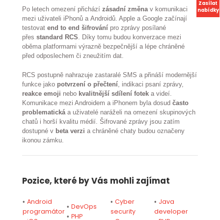
Zasílat
Po letech omezení přichází
zásadní změna
v komunikaci
nabídky
mezi uživateli iPhonů a Androidů. Apple a Google začínají
testovat
end to end šifrování
pro zprávy posílané
přes
standard RCS
. Díky tomu budou konverzace mezi
oběma platformami výrazně bezpečnější a lépe chráněné
před odposlechem či zneužitím dat.
RCS postupně nahrazuje zastaralé SMS a přináší modernější
funkce jako
potvrzení o přečtení
, indikaci psaní zprávy,
reakce emoji
nebo
kvalitnější sdílení fotek
a videí.
Komunikace mezi Androidem a iPhonem byla dosud
často
problematická
a uživatelé naráželi na omezení skupinových
chatů i horší kvalitu médií. Šifrované zprávy jsou zatím
dostupné v
beta verzi
a chráněné chaty budou označeny
ikonou zámku.
Pozice, které by Vás mohli zajímat
Android
Cyber
Java
•
•
•
DevOps
•
programátor
security
developer
PHP
•