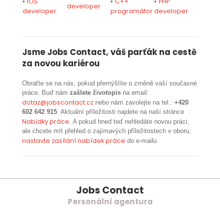
iOS
C++
PHP
•
•
•
developer
developer
programátor
developer
Jsme Jobs Contact, váš parťák na cestě
za novou kariérou
Obraťte se na nás, pokud přemýšlíte o změně vaší současné
práce. Buď nám
zašlete životopis
na email:
dotaz@jobscontact.cz
nebo nám zavolejte na tel.:
+420
602 642 915
. Aktuální příležitosti najdete na naší stránce
Nabídky práce
. A pokud hned teď nehledáte novou práci,
ale chcete mít přehled o zajímavých příležitostech v oboru,
nastavte zasílání nabídek práce
do e-mailu.
Jobs Contact
Personální agentura