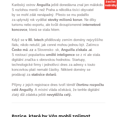
Zasílat
Karibský ostrov
Anguilla
ještě donedávna znal jen málokdo.
nabídky
S rozlohou menší než Praha a několika tisíci obyvatel
by se mohl zdát nenápadný. Přesto se mu podařilo
za uplynulý rok vydělat
stovky milionů korun
. Ne díky
turismu nebo exportu, ale kvůli dvoupísmenné
internetové
koncovce
, která se stala hitem.
Když se
v 80. letech
přidělovaly zemím domény nejvyššího
řádu, nikdo netušil, jak cenné mohou jednou být. Zatímco
Česko má .cz
a Slovensko .sk,
Anguilla získala .ai
.
S rostoucí popularitou
umělé inteligence
se z ní ale stala
digitální značka s obrovskou hodnotou. Startupy,
technologické firmy i jednotlivci dnes za adresy s touto
koncovkou platí nemalé částky. Některé domény se
prodávají za
statisíce dolarů
.
Příjmy z jejich registrace dnes tvoří téměř
čtvrtinu rozpočtu
celé Anguilly
. A místní vláda očekává, že tenhle digitální
zlatý důl zdaleka ještě
nevytěžila celý.
Pozice, které by Vás mohli zajímat