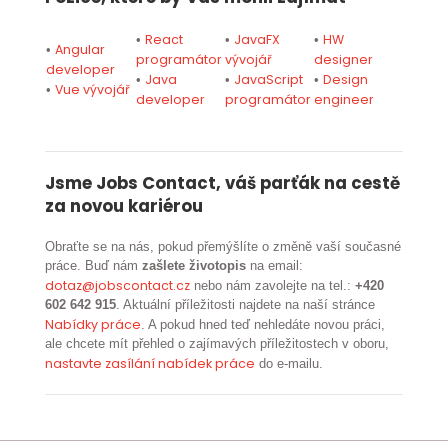
React
JavaFX
HW
•
•
•
Angular
•
programátor
vývojář
designer
developer
Java
JavaScript
Design
•
•
•
Vue vývojář
•
developer
programátor
engineer
Jsme Jobs Contact, váš parťák na cestě
za novou kariérou
Obraťte se na nás, pokud přemýšlíte o změně vaší současné
práce. Buď nám
zašlete životopis
na email:
dotaz@jobscontact.cz
nebo nám zavolejte na tel.:
+420
602 642 915
. Aktuální příležitosti najdete na naší stránce
Nabídky práce
. A pokud hned teď nehledáte novou práci,
ale chcete mít přehled o zajímavých příležitostech v oboru,
nastavte zasílání nabídek práce
do e-mailu.