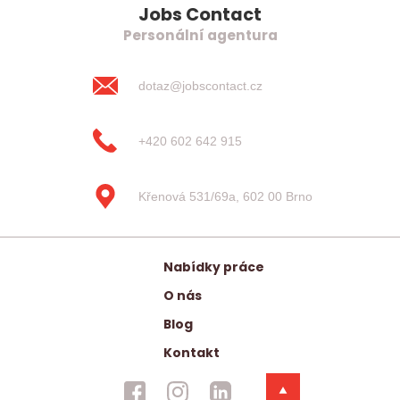
Jobs Contact
Personální agentura
dotaz@jobscontact.cz
+420 602 642 915
Křenová 531/69a, 602 00 Brno
Nabídky práce
O nás
Blog
Kontakt