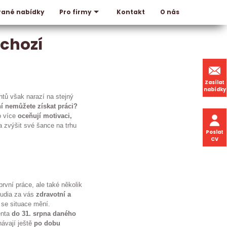
rané nabídky
Kontakt
O nás
Pro firmy
dchozí
Zasílat
nabídky
ntů však narazí na stejný
ní nemůžete získat práci?
o více
oceňují motivaci,
 zvýšit své šance na trhu
Poslat
CV
rvní práce, ale také několik
tudia za vás
zdravotní a
 se situace mění.
enta
do 31. srpna daného
hávají ještě
po dobu