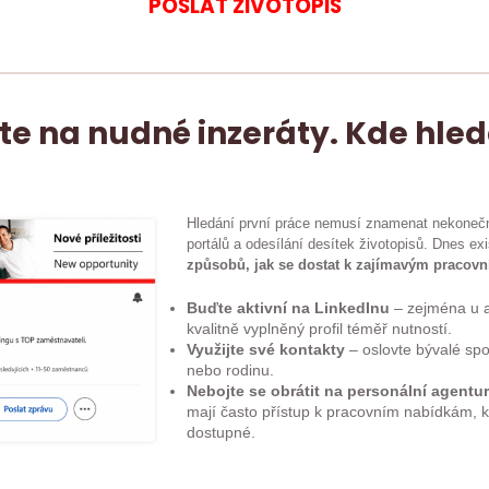
POSLAT ŽIVOTOPIS
e na nudné inzeráty. Kde hle
Hledání první práce nemusí znamenat nekoneč
portálů a odesílání desítek životopisů. Dnes ex
způsobů, jak se dostat k zajímavým pracovn
Buďte aktivní na LinkedInu
– zejména u a
kvalitně vyplněný profil téměř nutností.
Využijte své kontakty
– oslovte bývalé spol
nebo rodinu.
Nebojte se obrátit na personální agentu
mají často přístup k pracovním nabídkám, k
dostupné.