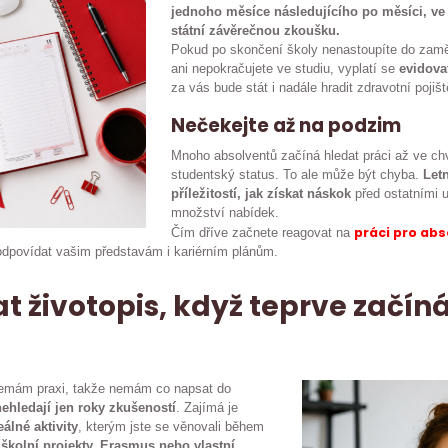
jednoho měsíce následujícího po měsíci, ve 
státní závěrečnou zkoušku.
Pokud po skončení školy nenastoupíte do zamě
ani nepokračujete ve studiu, vyplatí se
evidova
za vás bude stát i nadále hradit zdravotní pojišt
Nečekejte až na podzim
Mnoho absolventů začíná hledat práci až ve chv
studentský status. To ale může být chyba.
Let
příležitostí, jak získat náskok
před ostatními u
množství nabídek.
práci pro ab
Čím dříve začnete reagovat na
 odpovídat vašim představám i kariérním plánům.
t životopis, když teprve začíná
Nemám praxi, takže nemám co napsat do
nehledají jen roky zkušeností
. Zajímá je
eálné aktivity
, kterým jste se věnovali během
, školní projekty, Erasmus nebo vlastní