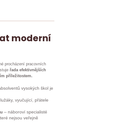
dat moderní
né procházení pracovních
istuje
řada efektivnějších
ím příležitostem.
bsolventů vysokých škol je
užáky, vyučující, přátele
ru
– náboroví specialisté
teré nejsou veřejně