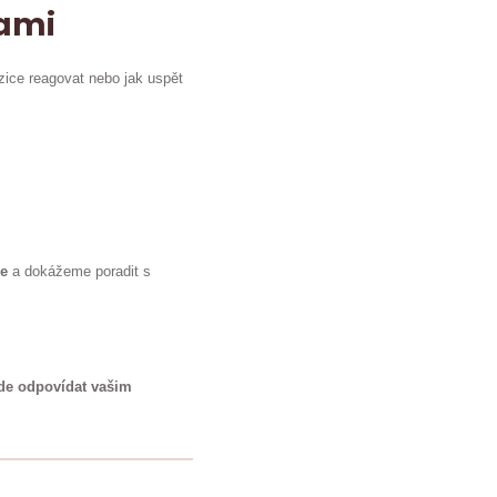
sami
ozice reagovat nebo jak uspět
xe
a dokážeme poradit s
?
ude odpovídat vašim