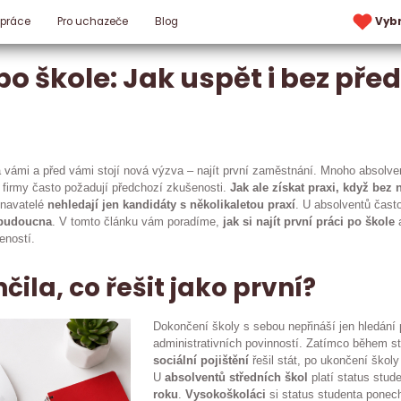
 práce
Pro uchazeče
Blog
Vyb
po škole: Jak uspět i bez pře
a vámi a před vámi stojí nová výzva – najít první zaměstnání. Mnoho absolve
c firmy často požadují předchozí zkušenosti.
Jak ale získat praxi, když bez 
tnavatelé
nehledají jen kandidáty s několikaletou praxí
. U absolventů čast
o budoucna
. V tomto článku vám poradíme,
jak si najít první práci po škole
a
eností.
nčila, co řešit jako první?
Dokončení školy s sebou nepřináší jen hledání p
administrativních povinností. Zatímco během s
sociální pojištění
řešil stát, po ukončení školy
U
absolventů středních škol
platí status stud
roku
.
Vysokoškoláci
si status studenta ponec