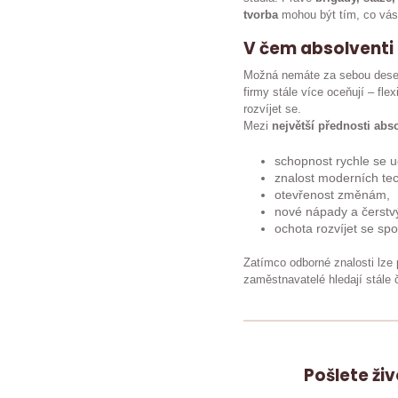
tvorba
mohou být tím, co vás 
V čem absolventi
Možná nemáte za sebou deset 
firmy stále více oceňují – fle
rozvíjet se.
Mezi
největší přednosti abs
schopnost rychle se uč
znalost moderních tech
otevřenost změnám,
nové nápady a čerstv
ochota rozvíjet se spo
Zatímco odborné znalosti lze 
zaměstnavatelé hledají stále 
Pošlete ži