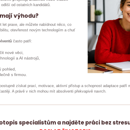
odliší od ostatních kandidátů.
 mají výhodu?
let praxe, ale můžete nabídnout něco, co
xibilitu, otevřenost novým technologiím a chuť
olventů
často patří:
it nové věci,
nologií a AI nástrojů,
ý pohled,
lečně s firmou.
postupně získat praxí, motivace, aktivní přístup a schopnost adaptace patří m
častěji. A právě v nich mohou mít absolventi překvapivě navrch.
votopis specialistům a najděte práci bez stre