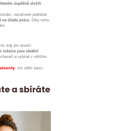
kterém úspěšně složili
stnání, nezačnete podnikat
t na úřadu práce
. Díky tomu
ění.
íli, kdy jim skončí
ní měsíce jsou ideální
chazeči a vybírat z většího
solventy
, tím větší šanci
te a sbíráte