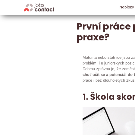
Nabídky
První práce 
praxe?
Maturita nebo státnice jsou z
problém: i u juniorských pozi
Dobrou zprávou je, že zaměs
chuť učit se a potenciál d
práce i bez dlouholetých zkuš
1. Škola sko