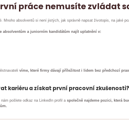
první práce nemusíte zvládat 
é. Mnoho absolventů si není jistých, jak správně napsat životopis, na jaké p
absolventům a juniorním kandidátům najít uplatnění v:
ěstnavateli
víme, které firmy dávají příležitost i lidem bez předchozí pra
t kariéru a získat první pracovní zkušenosti
nám pošlete odkaz na LinkedIn profil a
společně najdeme pozici, která b
lům.