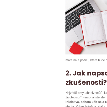
máte najít pozici, která bude
2. Jak napsa
zkušenosti?
Největší omyl absolventů? „
životopisu.“ Personalisté ale
iniciativa, ochota učit se a r
studia. Právě
brigády, stáže