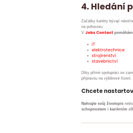
4. Hledání 
Začátky kariéry bývají náročn
na pohovoru.
Jobs Contact
V
pomáháme 
IT
elektrotechnice
strojírenství
stavebnictví
Díky přímé spolupráci se zam
přípravou na výběrové řízení.
Chcete nastartova
Nahrajte svůj životopis
nebo 
schopnostem i kariérním cí