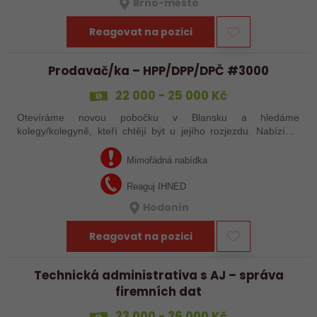
Brno-město
Reagovat na pozici
Prodavač/ka – HPP/DPP/DPČ #3000
22 000 - 25 000 Kč
Otevíráme novou pobočku v Blansku a hledáme
kolegy/kolegyně, kteří chtějí být u jejího rozjezdu. Nabízíme
práci s pouze 15 pracovními dny v měsíci, případně brigádu
dle tvých časových možností. Mzda…
Mimořádná nabídka
Reaguj IHNED
Hodonín
Reagovat na pozici
Technická administrativa s AJ – správa
firemních dat
33 000 - 36 000 Kč