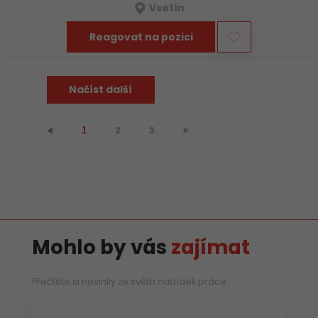
Vsetín
Reagovat na pozici
Načíst další
2
3
⯈
⯇
1
Mohlo by vás
zajímat
Přečtěte si novinky ze světa nabídek práce