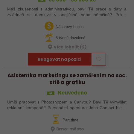
Máš zkušenosti s administrativou, baví Tě práce s daty a
zvládneš se domluvit v angličtině nebo němčině? Právě
hledáme pečlivého a spolehlivého kolegu či kolegyni, který/á
se zapojí do správy…
Náborový bonus
5 týdnů dovolené
více lokalit (2)
Reagovat na pozici
Asistentka marketingu se zaměřením na soc.
sítě a grafiku
Neuvedeno
Umíš pracovat s Photoshopem a Canvou? Baví Tě vymýšlet
reklamní kampaně? Personální agentura Jobs Contact hledá
studentku na dlouhodobou brigádu v marketingu. Pokud máš
zájem, neváhej se ozvat! Kromě…
Part time
Brno-město