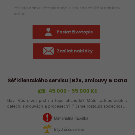
Pošlete nám životopis nebo si spusťte zasílání nabídek
práce
Poslat životopis
Zasílat nabídky
Šéf klientského servisu | B2B, Smlouvy & Data
45 000 - 55 000 Kč
Baví Vás držet prst na tepu obchodu? Máte rádi pořádek v
datech, smlouvách a procesech? ? Jsme rostoucí společnost a
hledáme talentovaného Vedoucího zákaznického servisu.
Potřebujeme člověka, který…
Mimořádná nabídka
5 týdnů dovolené