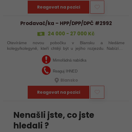
Reagovat na pozici
Prodavač/ka – HPP/DPP/DPČ #2992
24 000 - 27 000 Kč
Otevíráme novou pobočku v Blansku a hledáme
kolegy/kolegyně, kteří chtějí být u jejího rozjezdu. Nabízíme
práci s pouze 15 pracovními dny v měsíci, případně brigádu
dle tvých časových možností. Mzda…
Mimořádná nabídka
Reaguj IHNED
Blansko
Reagovat na pozici
Nenašli jste, co jste
hledali ?