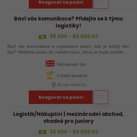
Reagovat na pozici
Baví vás komunikace? Přidejte se k týmu
logistiky!
30 000 - 50 000 Kč
Baví vás komunikace a organizace práce, kde je každý den
jiný? Hledáme posilu do našeho týmu, která se bude podílet na
koordinaci dodávek technických produktů, komunikaci se
zahraničními dodavateli a…
Mezinárodní tým
5 týdnů dovolené
Brno-město
Reagovat na pozici
Logistik/Nákupční | mezinárodní obchod,
vhodné pro juniory
30 000 - 50 000 Kč