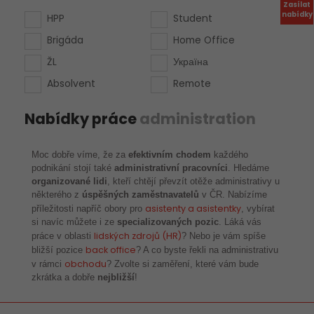
Zasílat
nabídky
HPP
Student
Brigáda
Home Office
ŽL
Україна
Absolvent
Remote
Nabídky práce
administration
Moc dobře víme, že za
efektivním chodem
každého
podnikání stojí také
administrativní pracovníci
. Hledáme
organizované lidi
, kteří chtějí převzít otěže administrativy u
některého z
úspěšných zaměstnavatelů
v ČR. Nabízíme
asistenty a asistentky
příležitosti napříč obory pro
, vybírat
si navíc můžete i ze
specializovaných pozic
. Láká vás
lidských zdrojů (HR)
práce v oblasti
? Nebo je vám spíše
back office
bližší pozice
? A co byste řekli na administrativu
obchodu
v rámci
? Zvolte si zaměření, které vám bude
zkrátka a dobře
nejbližší
!