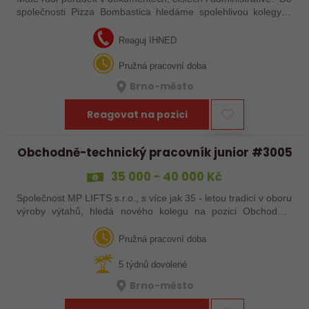
společnosti Pizza Bombastica hledáme spolehlivou kolegyni,
která podpoří naši účetní a administrativní agendu. Pokud
máte zkušenosti se…
Reaguj IHNED
Pružná pracovní doba
Brno-město
Reagovat na pozici
Obchodně-technický pracovník junior #3005
35 000 - 40 000 Kč
Společnost MP LIFTS s.r.o., s více jak 35 - letou tradicí v oboru
výroby výtahů, hledá nového kolegu na pozici Obchodně-
technický pracovník junior Místo výkonu práce: Brno Hledáme
do týmu…
Pružná pracovní doba
5 týdnů dovolené
Brno-město