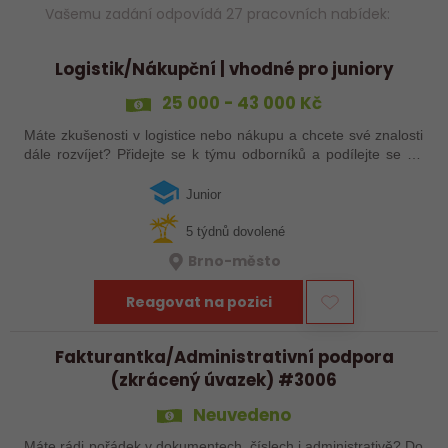
Vašemu zadání odpovídá 27 pracovních nabídek:
Logistik/Nákupční | vhodné pro juniory
25 000 - 43 000 Kč
Máte zkušenosti v logistice nebo nákupu a chcete své znalosti
dále rozvíjet? Přidejte se k týmu odborníků a podílejte se na
zajištění plynulých dodávek technických produktů. Čeká vás
komunikace s…
Junior
5 týdnů dovolené
Brno-město
Reagovat na pozici
Fakturantka/Administrativní podpora
(zkrácený úvazek) #3006
Neuvedeno
Máte rádi pořádek v dokumentech, číslech i administrativě? Do