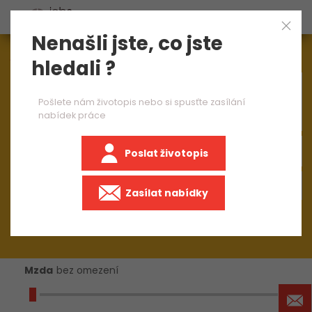
Nenašli jste, co jste
Aktuálně
1545
nabídek práce
hledali ?
×
administration
Pošlete nám životopis nebo si spusťte zasílání
nabídek práce
Poslat životopis
Zasílat nabídky
Mzda
bez omezení