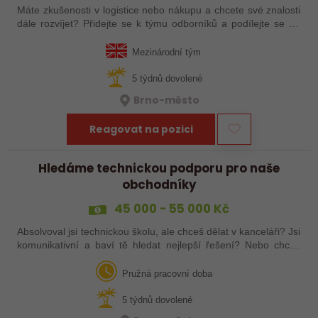
Máte zkušenosti v logistice nebo nákupu a chcete své znalosti
dále rozvíjet? Přidejte se k týmu odborníků a podílejte se na
zajištění plynulých dodávek technických produktů. Čeká vás
komunikace s…
Mezinárodní tým
5 týdnů dovolené
Brno-město
Reagovat na pozici
Hledáme technickou podporu pro naše
obchodníky
45 000 - 55 000 Kč
Absolvoval jsi technickou školu, ale chceš dělat v kanceláři? Jsi
komunikativní a baví tě hledat nejlepší řešení? Nebo chceš
zkombinovat techniku a obchodní administrativu? Ať je to
jakákoli z…
Pružná pracovní doba
5 týdnů dovolené