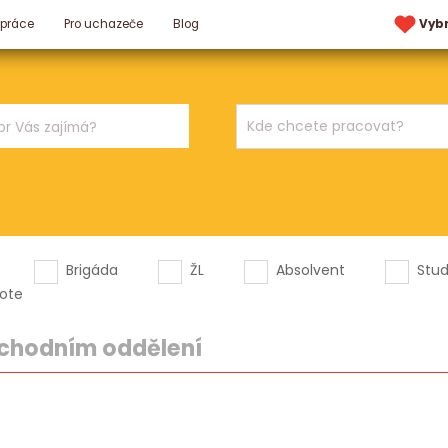
 práce
Pro uchazeče
Blog
Vyb
Brigáda
ŽL
Absolvent
Stu
ote
bchodním oddělení