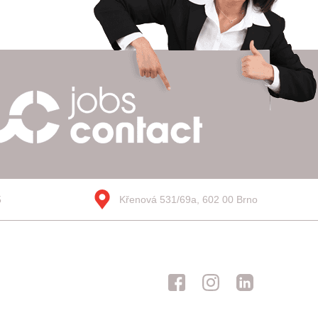
5
Křenová 531/69a, 602 00 Brno