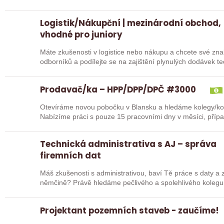
dodavateli a…
Logistik/Nákupční | mezinárodní obchod,
vhodné pro juniory
Máte zkušenosti v logistice nebo nákupu a chcete své znalosti dále rozví
odborníků a podílejte se na zajištění plynulých dodávek 
s…
Prodavač/ka – HPP/DPP/DPČ #3000
Otevíráme novou pobočku v Blansku a hledáme kolegy/kolegy
Nabízíme práci s pouze 15 pracovními dny v měsíci, příp
Mzda…
Technická administrativa s AJ – správa
firemních dat
Máš zkušenosti s administrativou, baví Tě práce s daty a 
němčině? Právě hledáme pečlivého a spolehlivého kol
Projektant pozemních staveb - zaučíme!