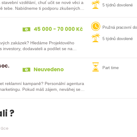
stavební vzdělání, chuť učit se nové věci a
5 týdnů dovolené
chceš získat zkušenosti v projektování? Pak hledáme právě tebe. Nabídneme ti podporu zkušených…
45 000 - 70 000 Kč
Pružná pracovní d
5 týdnů dovolené
Hledáme Projektového
 investory, dodavateli a podílet se na
soc.
Neuvedeno
Part time
et reklamní kampaně? Personální agentura
marketingu. Pokud máš zájem, neváhej se
li ?
práce