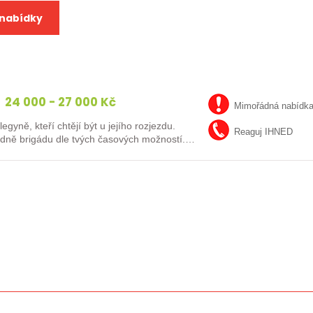
 nabídky
24 000 - 27 000 Kč
Mimořádná nabídk
ně, kteří chtějí být u jejího rozjezdu.
Reaguj IHNED
adně brigádu dle tvých časových možností.