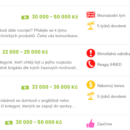
30 000 - 50 000 Kč
Mezinárodní tým
5 týdnů dovolené
jet? Přidejte se k týmu
technických produktů. Čeká vás komunikace
22 000 - 25 000 Kč
Mimořádná nabídk
ně, kteří chtějí být u jejího rozjezdu.
Reaguj IHNED
adně brigádu dle tvých časových možností.
33 000 - 36 000 Kč
Náborový bonus
5 týdnů dovolené
zvládneš se domluvit v angličtině nebo
egu či kolegyni, který/á se zapojí do správy…
30 000 - 50 000 Kč
Zaučíme