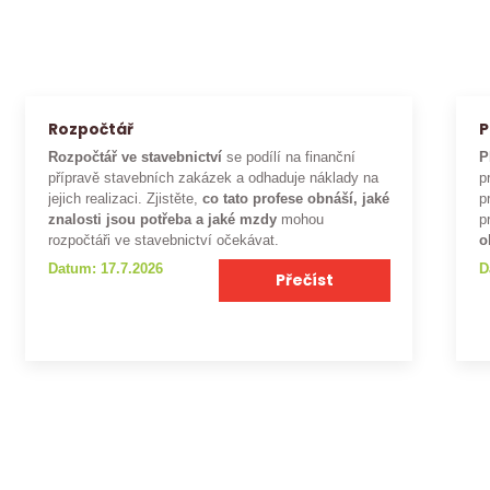
Rozpočtář
P
Rozpočtář ve stavebnictví
se podílí na finanční
P
přípravě stavebních zakázek a odhaduje náklady na
p
jejich realizaci. Zjistěte,
co tato profese obnáší, jaké
p
znalosti jsou potřeba a jaké mzdy
mohou
p
rozpočtáři ve stavebnictví očekávat.
o
Datum: 17.7.2026
D
Přečíst