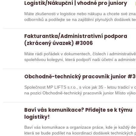
Logistik/Nákupční | vhodné pro juniory
Máte zkušenosti v logistice nebo nákupu a chcete své znalosti dále rozví
odborníků a podílejte se na zajištění plynulých dodávek 
s…
Fakturantka/Administrativní podpora
(zkrácený úvazek) #3006
Máte rádi pořádek v dokumentech, číslech i administrativě? Do společnosti Pizza Bombastica hle
spolehlivou kolegyni, která podpoří naši účetní a admini
Obchodně-technický pracovník junior #
Společnost MP LIFTS s.r.o., s více jak 35 - letou tradicí v oboru výroby 
Baví vás komunikace? Přidejte se k týmu
logistiky!
Baví vás komunikace a organizace práce, kde je každý de
která se bude podílet na koordinaci dodávek technických 