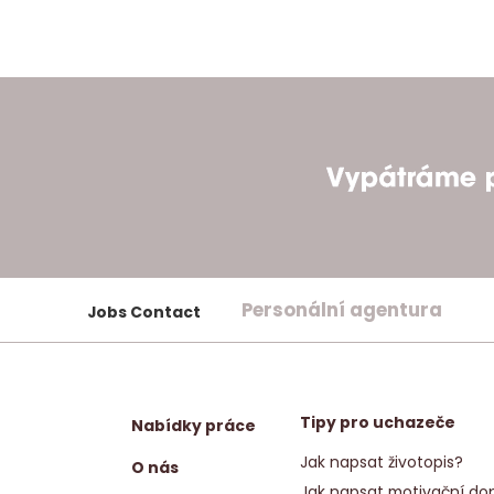
Personální agentura
Jobs Contact
Tipy pro uchazeče
Nabídky práce
Jak napsat životopis?
O nás
Jak napsat motivační dop