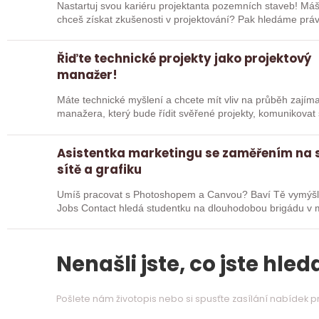
Nastartuj svou kariéru projektanta pozemních staveb! Máš 
Řiďte technické projekty jako projektový
manažer!
Máte technické myšlení a chcete mít vliv na průběh zajímavých zakázek? 
manažera, který bude řídit svěřené projekty, komunikovat s
jejich…
Asistentka marketingu se zaměřením na 
sítě a grafiku
Umíš pracovat s Photoshopem a Canvou? Baví Tě vymýšl
Jobs Contact hledá studentku na dlouhodobou brigádu v 
ozvat! Kromě…
Nenašli jste, co jste hleda
Pošlete nám životopis nebo si spusťte zasílání nabídek 