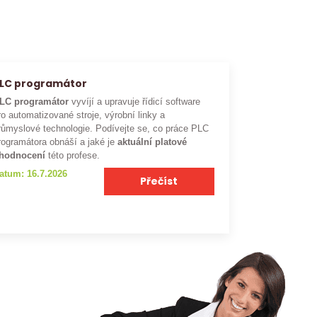
LC programátor
LC programátor
vyvíjí a upravuje řídicí software
ro automatizované stroje, výrobní linky a
růmyslové technologie. Podívejte se, co práce PLC
rogramátora obnáší a jaké je
aktuální platové
hodnocení
této profese.
atum: 16.7.2026
Přečíst