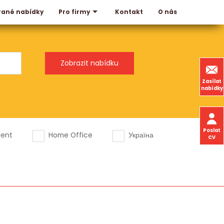
rané nabídky
Kontakt
O nás
Pro firmy
Zasílat
nabídky
Poslat
dent
Home Office
Україна
CV