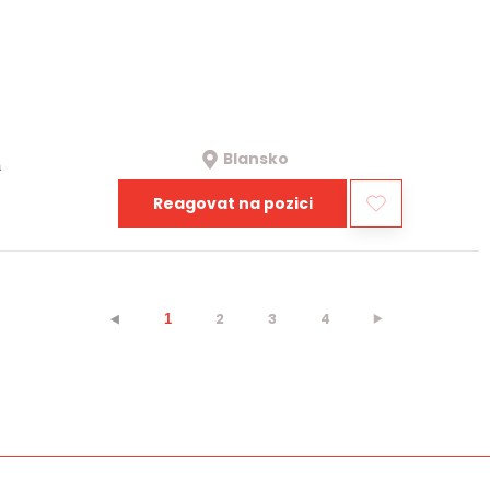
Blansko
a
Reagovat na pozici
2
3
4
⯈
⯇
1