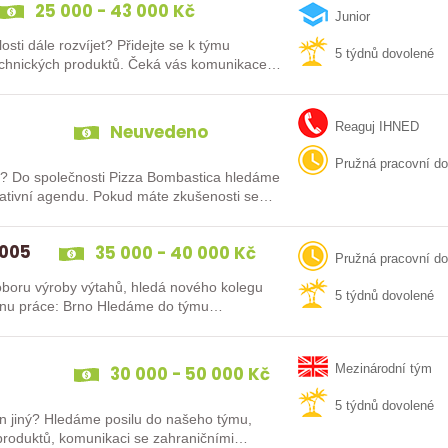
25 000 - 43 000 Kč
Junior
jet? Přidejte se k týmu
5 týdnů dovolené
technických produktů. Čeká vás komunikace
Neuvedeno
Reaguj IHNED
Pružná pracovní d
dáme
strativní agendu. Pokud máte zkušenosti se…
3005
35 000 - 40 000 Kč
Pružná pracovní d
výtahů, hledá nového kolegu
5 týdnů dovolené
na pozici Obchodně-technický pracovník junior Místo výkonu práce: Brno Hledáme do týmu…
30 000 - 50 000 Kč
Mezinárodní tým
5 týdnů dovolené
n jiný? Hledáme posilu do našeho týmu,
produktů, komunikaci se zahraničními