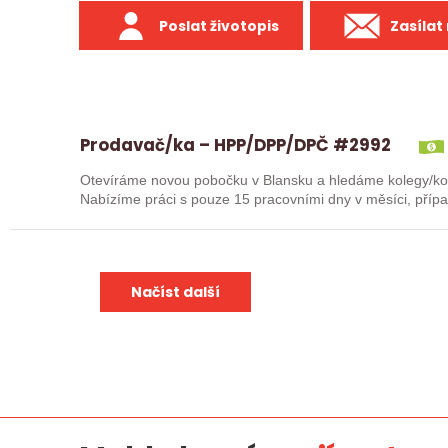
Poslat životopis
Zasílat
Prodavač/ka – HPP/DPP/DPČ #2992
Otevíráme novou pobočku v Blansku a hledáme kolegy/kolegy
Nabízíme práci s pouze 15 pracovními dny v měsíci, příp
Mzda…
Načíst další