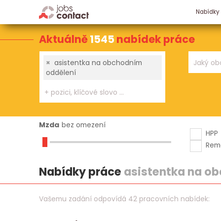
Nabídky
Aktuálně
1545
nabídek práce
×
asistentka na obchodním
oddělení
Mzda
bez omezení
HPP
Rem
Nabídky práce
asistentka na o
Vašemu zadání odpovídá 42 pracovních nabídek: