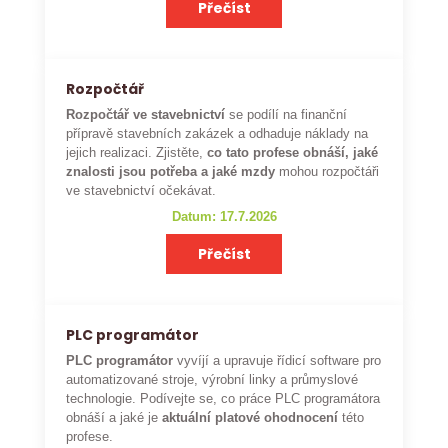
Přečíst
Rozpočtář
Rozpočtář ve stavebnictví
se podílí na finanční
přípravě stavebních zakázek a odhaduje náklady na
jejich realizaci. Zjistěte,
co tato profese obnáší, jaké
znalosti jsou potřeba a jaké mzdy
mohou rozpočtáři
ve stavebnictví očekávat.
Datum: 17.7.2026
Přečíst
PLC programátor
PLC programátor
vyvíjí a upravuje řídicí software pro
automatizované stroje, výrobní linky a průmyslové
technologie. Podívejte se, co práce PLC programátora
obnáší a jaké je
aktuální platové ohodnocení
této
profese.