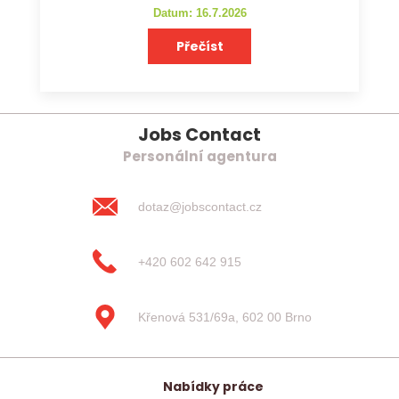
Datum: 16.7.2026
Přečíst
Jobs Contact
Personální agentura
dotaz@jobscontact.cz
+420 602 642 915
Křenová 531/69a, 602 00 Brno
Nabídky práce