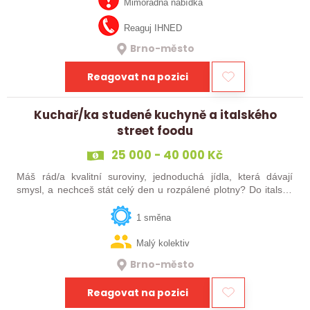
společný výsledek? Do…
Mimořádná nabídka
Reaguj IHNED
Brno-město
Reagovat na pozici
Kuchař/ka studené kuchyně a italského
street foodu
25 000 - 40 000 Kč
Máš rád/a kvalitní suroviny, jednoduchá jídla, která dávají
smysl, a nechceš stát celý den u rozpálené plotny? Do italské
enotéky hledáme člověka, který pomůže vytvářet místo, kam
lidé nechodí jen na…
1 směna
Malý kolektiv
Brno-město
Reagovat na pozici