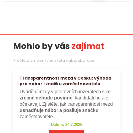
Mohlo by vás
zajímat
Přečtěte si novinky ze světa nabídek práce
Transparentnost mezd v Česku: Výhoda
pro nábor i značku zaměstnavatele
Uvádění mzdy v pracovních inzerátech sice
zřejmě nebude povinné
, kandidáti ho ale
očekávají. Zjistěte, jak transparentnost mezd
usnadňuje nábor a posiluje značku
zaměstnavatele.
Datum: 24.7.2026