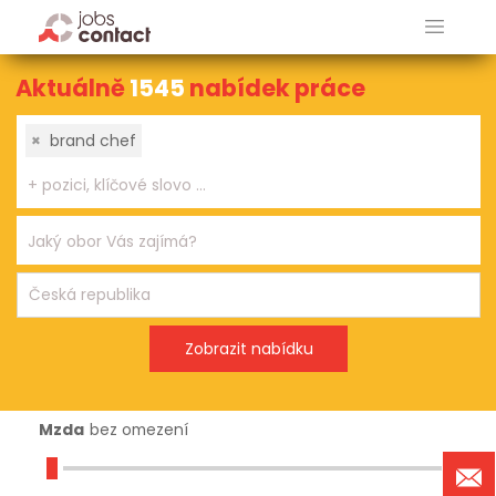
Aktuálně
1545
nabídek práce
×
brand chef
Mzda
bez omezení