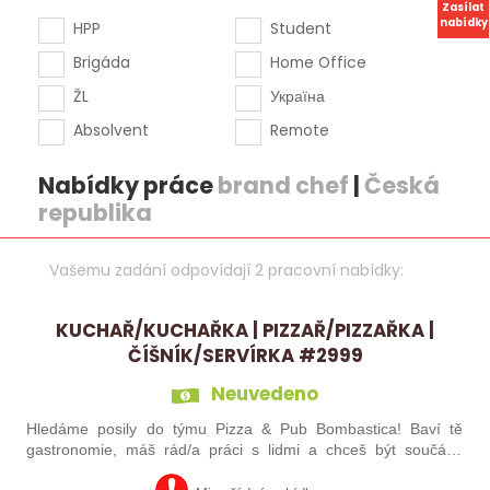
Zasílat
nabídky
HPP
Student
Brigáda
Home Office
ŽL
Україна
Absolvent
Remote
Nabídky práce
brand chef
|
Česká
republika
Vašemu zadání odpovídají 2 pracovní nabídky:
KUCHAŘ/KUCHAŘKA | PIZZAŘ/PIZZAŘKA |
ČÍŠNÍK/SERVÍRKA #2999
Neuvedeno
Hledáme posily do týmu Pizza & Pub Bombastica! Baví tě
gastronomie, máš rád/a práci s lidmi a chceš být součástí
týmu, kde se nehraje jen na „odpracovanou směnu“, ale na