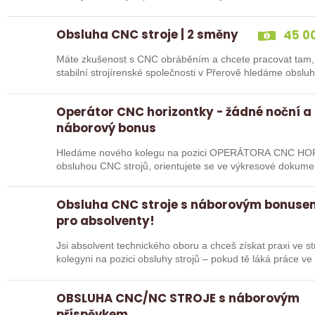
Obsluha CNC stroje | 2 směny
45 00
Máte zkušenost s CNC obráběním a chcete pracovat tam, 
stabilní strojírenské společnosti v Přerově hledáme obsl
Vás…
Operátor CNC horizontky - žádné noční a
náborový bonus
Hledáme nového kolegu na pozici OPERÁTORA CNC HOR
obsluhou CNC strojů, orientujete se ve výkresové dokume
pak jste ideálním…
Obsluha CNC stroje s náborovým bonusem
pro absolventy!
Jsi absolvent technického oboru a chceš získat praxi ve 
kolegyni na pozici obsluhy strojů – pokud tě láká práce v
OBSLUHA CNC/NC STROJE s náborovým
příspěvkem