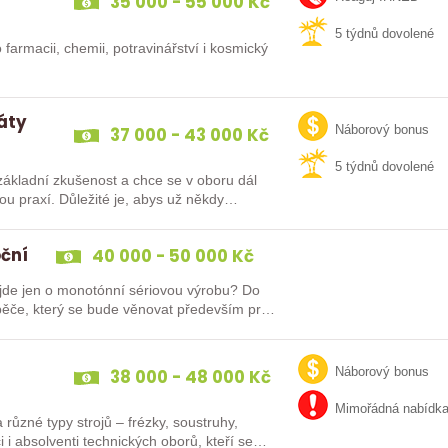
35 000 - 55 000 Kč
5 týdnů dovolené
 farmacii, chemii, potravinářství i kosmický
dáty
37 000 - 43 000 Kč
Náborový bonus
5 týdnů dovolené
ákladní zkušenost a chce se v oboru dál
oční
40 000 - 50 000 Kč
e jen o monotónní sériovou výrobu? Do
ěče, který se bude věnovat především práci
38 000 - 48 000 Kč
Náborový bonus
Mimořádná nabídk
různé typy strojů – frézky, soustruhy,
i i absolventi technických oborů, kteří se…