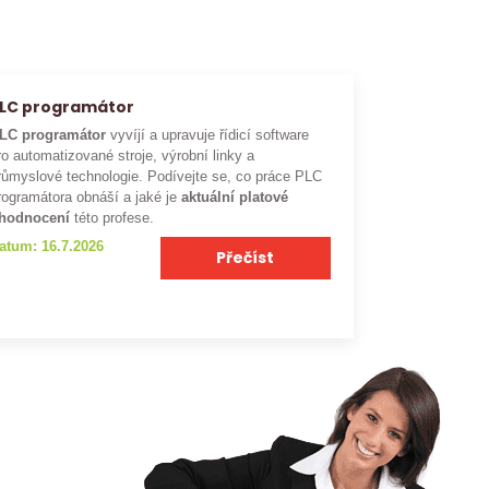
LC programátor
LC programátor
vyvíjí a upravuje řídicí software
ro automatizované stroje, výrobní linky a
růmyslové technologie. Podívejte se, co práce PLC
rogramátora obnáší a jaké je
aktuální platové
hodnocení
této profese.
atum: 16.7.2026
Přečíst