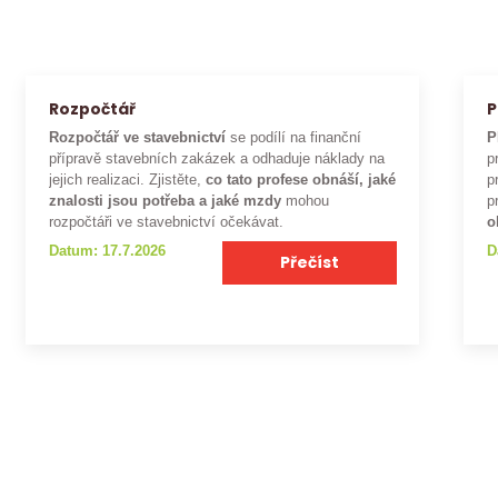
Rozpočtář
P
Rozpočtář ve stavebnictví
se podílí na finanční
P
přípravě stavebních zakázek a odhaduje náklady na
p
jejich realizaci. Zjistěte,
co tato profese obnáší, jaké
p
znalosti jsou potřeba a jaké mzdy
mohou
p
rozpočtáři ve stavebnictví očekávat.
o
Datum: 17.7.2026
D
Přečíst