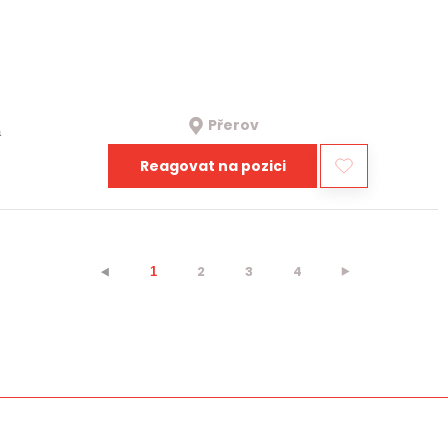
Přerov
a
Reagovat na pozici
2
3
4
⯈
⯇
1