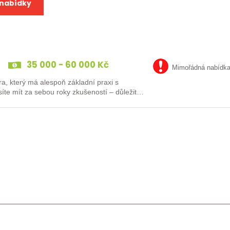
 nabídky
35 000 - 60 000 Kč
Mimořádná nabídk
a, který má alespoň základní praxi s
te mít za sebou roky zkušeností – důležité