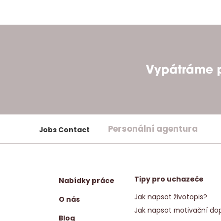
Personální agentura
Jobs Contact
Tipy pro uchazeče
Nabídky práce
Jak napsat životopis?
O nás
Jak napsat motivační dop
Blog