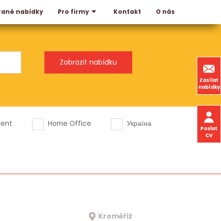
rané nabídky
Kontakt
O nás
Pro firmy
Zasílat
nabídky
dent
Home Office
Україна
Poslat
CV
Kroměříž