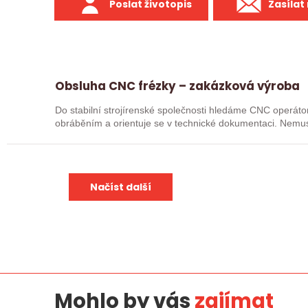
Poslat životopis
Zasílat
Obsluha CNC frézky – zakázková výroba
Do stabilní strojírenské společnosti hledáme CNC operátor
obráběním a orientuje se v technické dokumentaci. Nemusí
je, že…
Načíst další
Mohlo by vás
zajímat