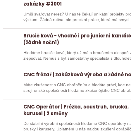
zakázky #3001
Umíš svařovat nerez? U nás tě čekají unikátní projekty pro
výzkum. Žádná rutina, ale precizní práce, která má smysl.
Brusič kovů - vhodné i pro juniorní kandi
(žádné noční)
Hledáme brusiče kovů, který už má s broušením alespoň z
zlepšovat. Nemusíš být samostatný specialista s dlouholetou praxí. Důležité je, abys už někdy
pracoval…
CNC frézař | zakázková výroba a žádné n
Máte zkušenost s CNC obráběním a hledáte práci, kde nejd
strojírenské společnosti hledáme zkušenějšího CNC obráb
na…
CNC Operátor | Frézka, soustruh, bruska,
karusel | 2 směny
Do stabilní výrobní společnosti hledáme CNC operátory na 
brusky i karusely. Uplatnění u nás najdou zkušení obráběč