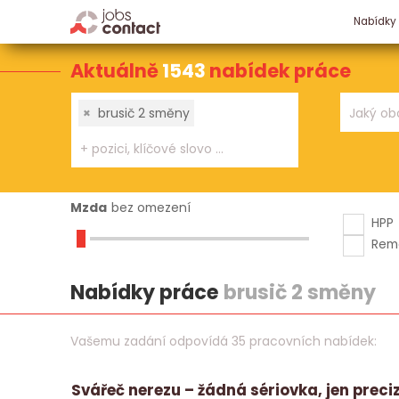
Nabídky
Aktuálně
1543
nabídek práce
×
brusič 2 směny
Mzda
bez omezení
HPP
Rem
Nabídky práce
brusič 2 směny
Vašemu zadání odpovídá 35 pracovních nabídek:
Svářeč nerezu – žádná sériovka, jen preci