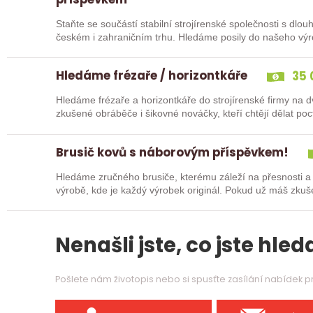
Staňte se součástí stabilní strojírenské společnosti s dlo
českém i zahraničním trhu. Hledáme posily do našeho vý
typů…
Hledáme frézaře / horizontkáře
35 
Hledáme frézaře a horizontkáře do strojírenské firmy na
zkušené obráběče i šikovné nováčky, kteří chtějí dělat p
Zašlete…
Brusič kovů s náborovým příspěvkem!
Hledáme zručného brusiče, kterému záleží na přesnosti a
výrobě, kde je každý výrobek originál. Pokud už máš zkuš
nebo…
Nenašli jste, co jste hleda
Pošlete nám životopis nebo si spusťte zasílání nabídek 