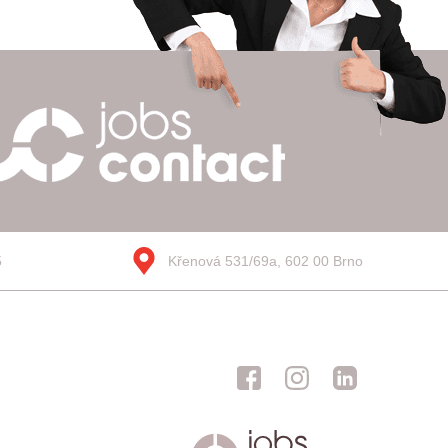
5
Křenová 531/69a, 602 00 Brno