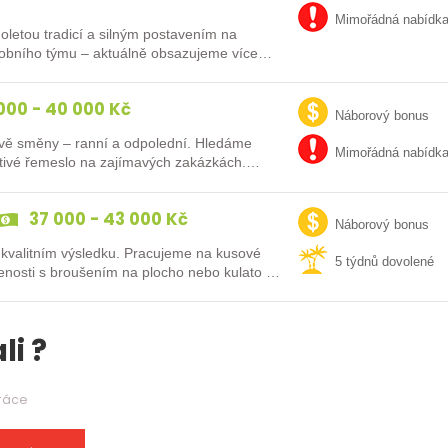
Mimořádná nabídk
uholetou tradicí a silným postavením na
robního týmu – aktuálně obsazujeme více
000 - 40 000 Kč
Náborový bonus
 dvě směny – ranní a odpolední. Hledáme
Mimořádná nabídk
octivé řemeslo na zajímavých zakázkách.
37 000 - 43 000 Kč
Náborový bonus
 kvalitním výsledku. Pracujeme na kusové
5 týdnů dovolené
enosti s broušením na plocho nebo kulato –
li ?
práce