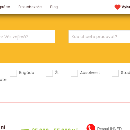
 práce
Pro uchazeče
Blog
Vyb
Brigáda
ŽL
Absolvent
Stu
ote
zní
Reaguj IHNED