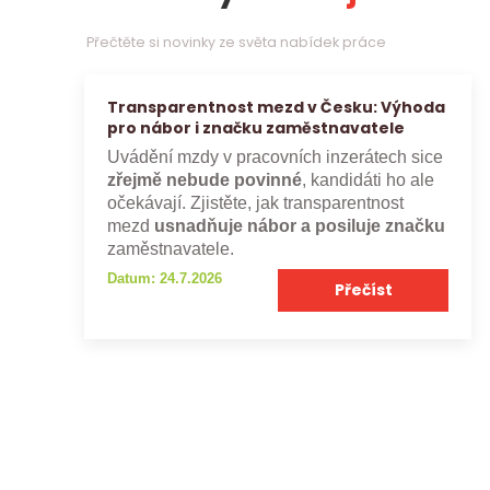
Přečtěte si novinky ze světa nabídek práce
Transparentnost mezd v Česku: Výhoda
pro nábor i značku zaměstnavatele
Uvádění mzdy v pracovních inzerátech sice
zřejmě nebude povinné
, kandidáti ho ale
očekávají. Zjistěte, jak transparentnost
mezd
usnadňuje nábor a posiluje značku
zaměstnavatele.
Datum: 24.7.2026
Přečíst