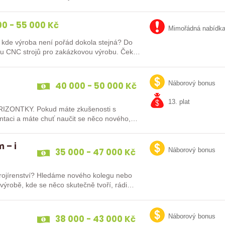
0 - 55 000 Kč
Mimořádná nabídk
kde výroba není pořád dokola stejná? Do
uhu CNC strojů pro zakázkovou výrobu. Čeká
40 000 - 50 000 Kč
Náborový bonus
13. plat
IZONTKY. Pokud máte zkušenosti s
ntaci a máte chuť naučit se něco nového,
 – i
35 000 - 47 000 Kč
Náborový bonus
strojírenství? Hledáme nového kolegu nebo
e výrobě, kde se něco skutečně tvoří, rádi…
38 000 - 43 000 Kč
Náborový bonus