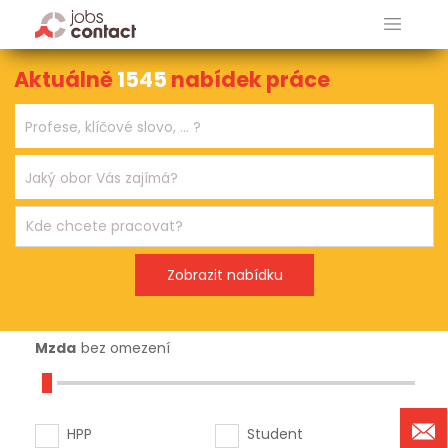
Aktuálně
1545
nabídek práce
Mzda
bez omezení
HPP
Student