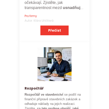
očekávají. Zjistěte, jak
transparentnost mezd
usnadňuje
nábor a posiluje značku
Pro firmy
zaměstnavatele.
Autor: Klára Uhlířová
Přečíst
Rozpočtář
Rozpočtář ve stavebnictví
se podílí na
finanční přípravě stavebních zakázek a
odhaduje náklady na jejich realizaci.
Zjistěte,
co tato profese obnáší, jaké