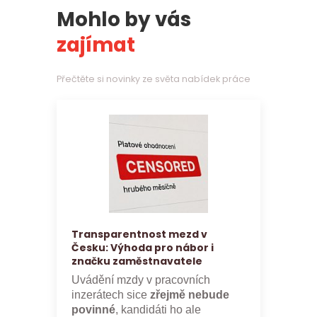
Mohlo by vás
zajímat
Přečtěte si novinky ze světa nabídek práce
Transparentnost mezd v
Česku: Výhoda pro nábor i
značku zaměstnavatele
Uvádění mzdy v pracovních
inzerátech sice
zřejmě nebude
povinné
, kandidáti ho ale