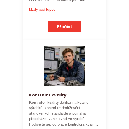
obnáší a jaké je
aktuální platové
ohodnocení
této profese.
Mzdy pod lupou
Přečíst
Kontrolor kvality
Kontrolor kvality
dohlíží na kvalitu
výrobků, kontroluje dodržování
stanovených standardů a pomáhá
předcházet vzniku vad ve výrobě.
Podívejte se, co práce kontrolora kvality