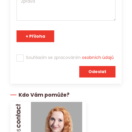
agentura s platným povolením Generálního ředitelství
Úřadu práce ČR a osobní údaje může v souladu s účelem
poskytnout třetím stranám.
Tým Jobs Contact se těší na spolupráci s Vámi!
Souhlasím se zpracováním
osobních údajů
Kdo Vám pomůže?