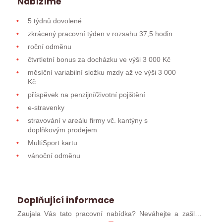
Nabízíme
5 týdnů dovolené
zkrácený pracovní týden v rozsahu 37,5 hodin
roční odměnu
čtvrtletní bonus za docházku ve výši 3 000 Kč
měsíční variabilní složku mzdy až ve výši 3 000
Kč
příspěvek na penzijní/životní pojištění
e-stravenky
stravování v areálu firmy vč. kantýny s
doplňkovým prodejem
MultiSport kartu
vánoční odměnu
Doplňující informace
Zaujala Vás tato pracovní nabídka? Neváhejte a zašlete