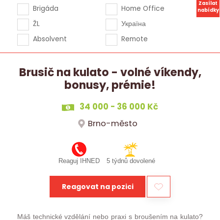
Zasílat
Brigáda
Home Office
nabídky
ŽL
Україна
Absolvent
Remote
Brusič na kulato - volné víkendy,
bonusy, prémie!
34 000 - 36 000 Kč
Brno-město
Reaguj IHNED
5 týdnů dovolené
Reagovat na pozici
Máš technické vzdělání nebo praxi s broušením na kulato?