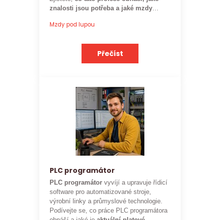
znalosti jsou potřeba a jaké mzdy
mohou rozpočtáři ve stavebnictví
Mzdy pod lupou
očekávat.
Přečíst
PLC programátor
PLC programátor
vyvíjí a upravuje řídicí
software pro automatizované stroje,
výrobní linky a průmyslové technologie.
Podívejte se, co práce PLC programátora