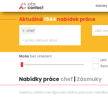
Nabídky
Aktuálně
1544
nabídek práce
×
chef
Mzda
bez omezení
HPP
Rem
Nabídky práce
chef
|
Zásmuky
Vašemu zadání neodpovídá žádná pracovní nabídka