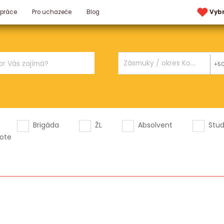
 práce
Pro uchazeče
Blog
Vyb
+5
Brigáda
ŽL
Absolvent
Stu
ote
.