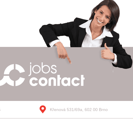
5
Křenová 531/69a, 602 00 Brno