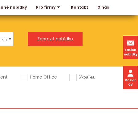
rané nabídky
Kontakt
O nás
Pro firmy
0 km
Zasílat
nabídky
dent
Home Office
Україна
Poslat
CV