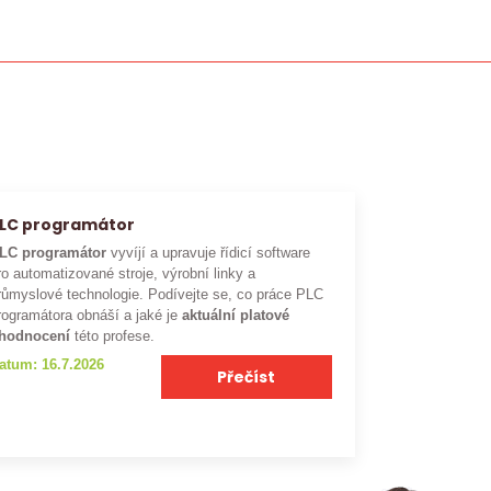
LC programátor
LC programátor
vyvíjí a upravuje řídicí software
ro automatizované stroje, výrobní linky a
růmyslové technologie. Podívejte se, co práce PLC
rogramátora obnáší a jaké je
aktuální platové
hodnocení
této profese.
atum: 16.7.2026
Přečíst