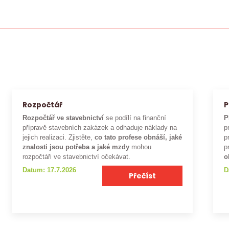
Rozpočtář
P
Rozpočtář ve stavebnictví
se podílí na finanční
P
přípravě stavebních zakázek a odhaduje náklady na
p
jejich realizaci. Zjistěte,
co tato profese obnáší, jaké
p
znalosti jsou potřeba a jaké mzdy
mohou
p
rozpočtáři ve stavebnictví očekávat.
o
Datum: 17.7.2026
D
Přečíst