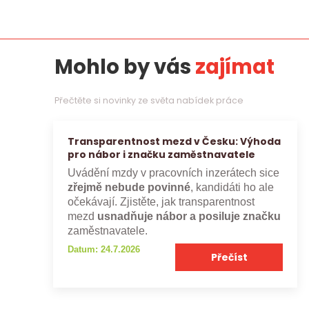
Mohlo by vás
zajímat
Přečtěte si novinky ze světa nabídek práce
Transparentnost mezd v Česku: Výhoda
pro nábor i značku zaměstnavatele
Uvádění mzdy v pracovních inzerátech sice
zřejmě nebude povinné
, kandidáti ho ale
očekávají. Zjistěte, jak transparentnost
mezd
usnadňuje nábor a posiluje značku
zaměstnavatele.
Datum: 24.7.2026
Přečíst