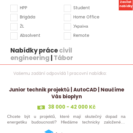
Zasílat
nabídky
HPP
Student
Brigáda
Home Office
ŽL
Україна
Absolvent
Remote
Nabídky práce
civil
engineering
|
Tábor
Vašemu zadání odpovídá 1 pracovní nabídka:
Junior technik projektů | AutoCAD | Naučíme
Vás bioplyn
38 000 - 42 000 Kč
Chcete být u projektů, které mají skutečný dopad na
energetiku budoucnosti? Hledáme technicky založeného
kolegu nebo kolegyni, který se bude podílet na návrhu a