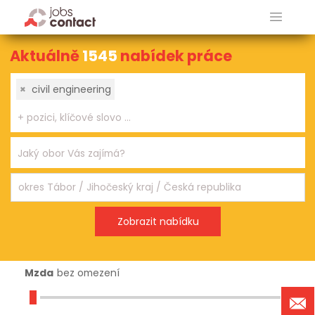
Aktuálně
1545
nabídek práce
×
civil engineering
Mzda
bez omezení