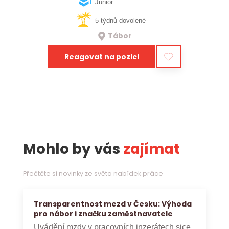
realizaci bioplynových stanic po celé…
Junior
5 týdnů dovolené
Tábor
Reagovat na pozici
Mohlo by vás
zajímat
Přečtěte si novinky ze světa nabídek práce
Transparentnost mezd v Česku: Výhoda
pro nábor i značku zaměstnavatele
Uvádění mzdy v pracovních inzerátech sice