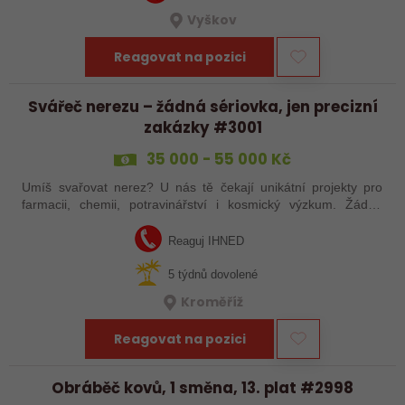
Vyškov
Reagovat na pozici
Svářeč nerezu – žádná sériovka, jen precizní
zakázky #3001
35 000 - 55 000 Kč
Umíš svařovat nerez? U nás tě čekají unikátní projekty pro
farmacii, chemii, potravinářství i kosmický výzkum. Žádná
rutina, ale precizní práce, která má smysl.
Reaguj IHNED
5 týdnů dovolené
Kroměříž
Reagovat na pozici
Obráběč kovů, 1 směna, 13. plat #2998