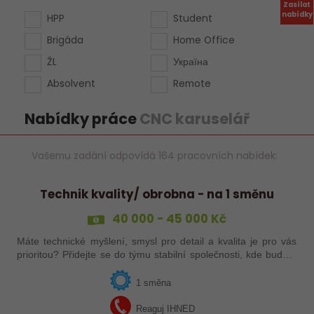
Zasílat
nabídky
HPP
Student
Brigáda
Home Office
ŽL
Україна
Absolvent
Remote
Nabídky práce
CNC karuselář
Vašemu zadání odpovídá 164 pracovních nabídek:
Technik kvality/ obrobna - na 1 směnu
40 000 - 45 000 Kč
Máte technické myšlení, smysl pro detail a kvalita je pro vás
prioritou? Přidejte se do týmu stabilní společnosti, kde budete
mít možnost podílet se na zajištění kvality výroby a
spolupracovat s…
1 směna
Reaguj IHNED