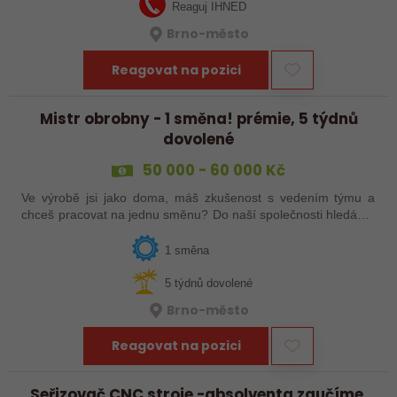
Reaguj IHNED
Brno-město
Reagovat na pozici
Mistr obrobny - 1 směna! prémie, 5 týdnů
dovolené
50 000 - 60 000 Kč
Ve výrobě jsi jako doma, máš zkušenost s vedením týmu a
chceš pracovat na jednu směnu? Do naší společnosti hledáme
kolegu na pozici mistra obrobny! Rozumíš technologii obrábění
a práci s CNC stroji?…
1 směna
5 týdnů dovolené
Brno-město
Reagovat na pozici
Seřizovač CNC stroje -absolventa zaučíme,