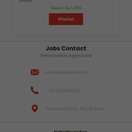
profese.
Datum: 16.7.2026
Přečíst
Jobs Contact
Personální agentura
dotaz@jobscontact.cz
+420 602 642 915
Křenová 531/69a, 602 00 Brno
Nabídky práce