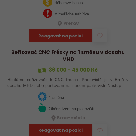
svařováním v moderní výrobě.…
Náborový bonus
Mimořádná nabídka
Přerov
Reagovat na pozici
Seřizovač CNC Frézky na 1 směnu v dosahu
MHD
36 000 - 45 000 Kč
Hledáme seřizovače k CNC frézce. Pracoviště je v Brně v
dosahu MHD nebo parkování na našem parkovišti. Nástup dle
domluvy.
1 směna
Občerstvení na pracovišti
Brno-město
Reagovat na pozici