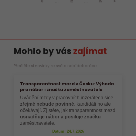
8
...
12
...
15
⯈
Mohlo by vás
zajímat
Přečtěte si novinky ze světa nabídek práce
Transparentnost mezd v Česku: Výhoda
pro nábor i značku zaměstnavatele
Uvádění mzdy v pracovních inzerátech sice
zřejmě nebude povinné
, kandidáti ho ale
očekávají. Zjistěte, jak transparentnost mezd
usnadňuje nábor a posiluje značku
zaměstnavatele.
Datum: 24.7.2026