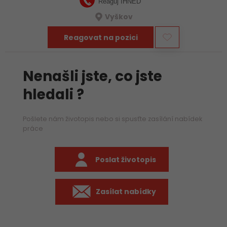
Reaguj IHNED
Vyškov
Reagovat na pozici
Nenašli jste, co jste
hledali ?
Pošlete nám životopis nebo si spusťte zasílání nabídek
práce
Poslat životopis
Zasílat nabídky