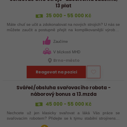
13 plat
35 000 - 55 000 Kč
Máte chuť se učit a zdokonalovat na nových strojích? U nás se
můžete zaučit a postupně přejít na komplikovanější výrobky.
Budete mít garanta, který pomůže, když bude potřeba. Náš
strojový park je…
Zaučíme
V blízkosti MHD
Brno-město
Reagovat na pozici
Svářeč/obsluha svařovacího robota -
náborový bonus a 13.mzda
45 000 - 55 000 Kč
Nechcete už jen klasicky svařovat a láká Vás práce se
svařovacím robotem? Přidejte se k týmu stabilní strojírenské
společnosti v Hranicích a využijte své zkušenosti se