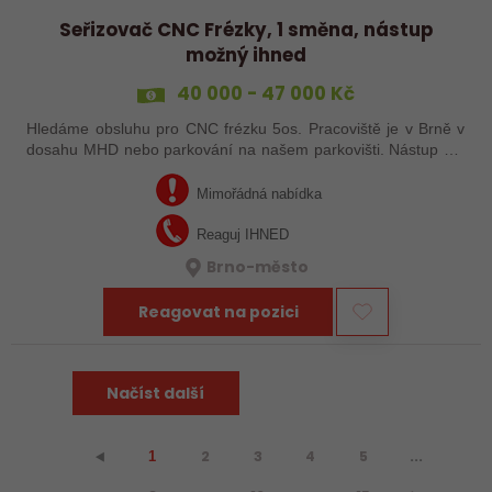
Seřizovač CNC Frézky, 1 směna, nástup
možný ihned
40 000 - 47 000 Kč
Hledáme obsluhu pro CNC frézku 5os. Pracoviště je v Brně v
dosahu MHD nebo parkování na našem parkovišti. Nástup dle
domluvy.
Mimořádná nabídka
Reaguj IHNED
Brno-město
Reagovat na pozici
Načíst další
2
3
4
5
...
⯇
1