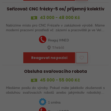
Seřizovač CNC frézky-5 os/ příjemný kolektiv
43 000 - 48 000 Kč
Nabízíme místo pro CNC Frézaře v zakázkové výrobě. Máme
moderní pracovní prostředí vč. zázemí a pracoviště je ve Velké
Bíteši. Nástup dle domluvy. Lokalita Velká Bíteš.
Reaguj IHNED
Třebíč
Reagovat na pozici
Obsluha svařovacího robota
45 000 - 55 000 Kč
Hledáme posilu do výroby. Pokud máte jakékoliv zkušenosti s
obsluhou svařovacích robotů anebo jakýmkoliv robotickým,
strojním anebo i ručním svařováním, tak se nám neváhejte
ozvat!
1 směna