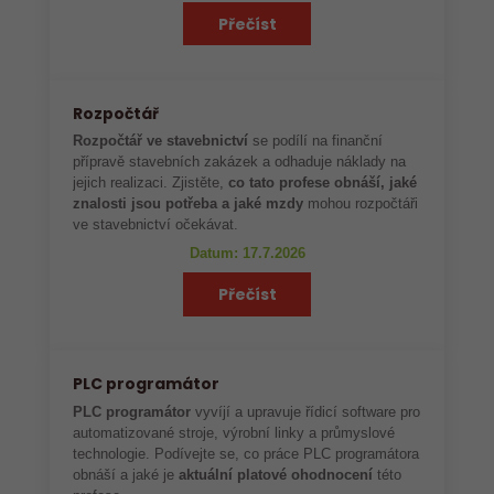
Přečíst
Rozpočtář
Rozpočtář ve stavebnictví
se podílí na finanční
přípravě stavebních zakázek a odhaduje náklady na
jejich realizaci. Zjistěte,
co tato profese obnáší, jaké
znalosti jsou potřeba a jaké mzdy
mohou rozpočtáři
ve stavebnictví očekávat.
Datum: 17.7.2026
Přečíst
PLC programátor
PLC programátor
vyvíjí a upravuje řídicí software pro
automatizované stroje, výrobní linky a průmyslové
technologie. Podívejte se, co práce PLC programátora
obnáší a jaké je
aktuální platové ohodnocení
této