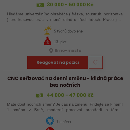
30 000 - 50 000 Kč
Hledáme univerzálního obráběče ( frézka, soustruh, horizontka
) pro kusovou práci v menší dílně o třech lidech. Práce je v
jednosměnném provozu, ve vytápěné hale. Vhodné i pro
OSVČ případně i…
5 týdnů dovolené
13. plat
Brno-město
Reagovat na pozici
CNC seřizovač na denní směnu - klidná práce
bez nočních
44 000 - 47 000 Kč
Máte dost nočních směn? Je čas na změnu. Přidejte se k nám!
1 směna v Brně, moderní pracovní prostředí a férové
podmínky.
1 směna