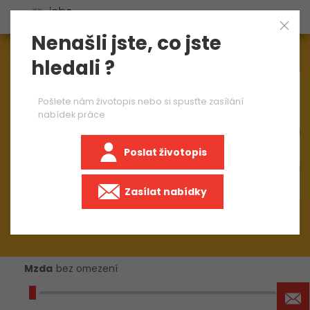
Nenašli jste, co jste
Aktuálně
1544
nabídek práce
hledali ?
×
CNC karuselář
Pošlete nám životopis nebo si spusťte zasílání
nabídek práce
Poslat životopis
Zasílat nabídky
Mzda
bez omezení