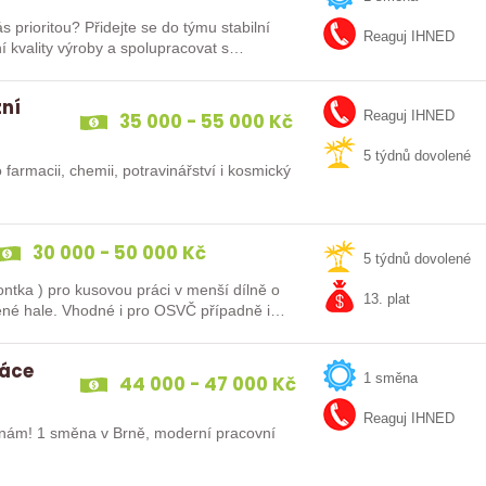
e do týmu stabilní
Reaguj IHNED
ní kvality výroby a spolupracovat s…
zní
35 000 - 55 000 Kč
Reaguj IHNED
5 týdnů dovolené
 farmacii, chemii, potravinářství i kosmický
30 000 - 50 000 Kč
5 týdnů dovolené
ontka ) pro kusovou práci v menší dílně o
13. plat
e vytápěné hale. Vhodné i pro OSVČ případně i…
ráce
44 000 - 47 000 Kč
1 směna
Reaguj IHNED
 nám! 1 směna v Brně, moderní pracovní