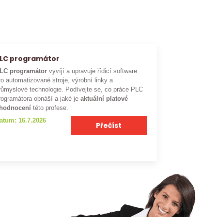
LC programátor
LC programátor
vyvíjí a upravuje řídicí software
ro automatizované stroje, výrobní linky a
růmyslové technologie. Podívejte se, co práce PLC
rogramátora obnáší a jaké je
aktuální platové
hodnocení
této profese.
atum: 16.7.2026
Přečíst