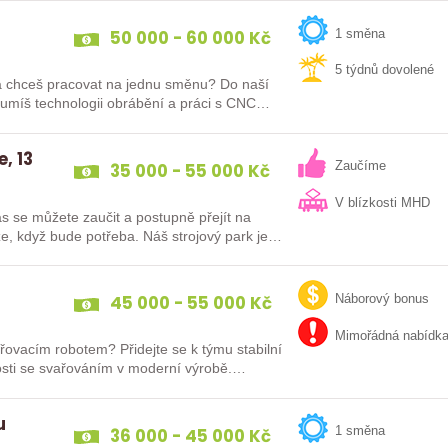
50 000 - 60 000 Kč
1 směna
5 týdnů dovolené
a chceš pracovat na jednu směnu? Do naší
zumíš technologii obrábění a práci s CNC
, 13
35 000 - 55 000 Kč
Zaučíme
V blízkosti MHD
s se můžete zaučit a postupně přejít na
že, když bude potřeba. Náš strojový park je…
45 000 - 55 000 Kč
Náborový bonus
Mimořádná nabídk
řovacím robotem? Přidejte se k týmu stabilní
enosti se svařováním v moderní výrobě.…
u
36 000 - 45 000 Kč
1 směna