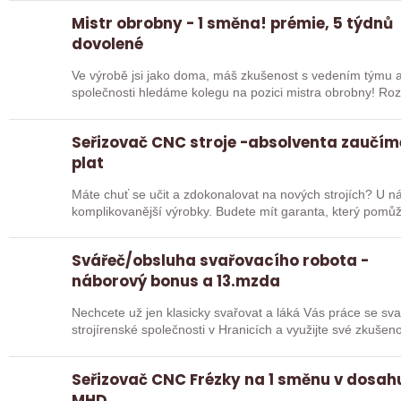
Mistr obrobny - 1 směna! prémie, 5 týdnů
dovolené
Ve výrobě jsi jako doma, máš zkušenost s vedením týmu 
společnosti hledáme kolegu na pozici mistra obrobny! Ro
stroji?…
Seřizovač CNC stroje -absolventa zaučíme
plat
Máte chuť se učit a zdokonalovat na nových strojích? U ná
komplikovanější výrobky. Budete mít garanta, který pomů
Svářeč/obsluha svařovacího robota -
náborový bonus a 13.mzda
Nechcete už jen klasicky svařovat a láká Vás práce se sva
strojírenské společnosti v Hranicích a využijte své zkuš
Seřizovač CNC Frézky na 1 směnu v dosah
MHD