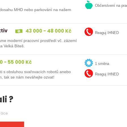
Občerstvení na pra
tiv
43 000 - 48 000 Kč
Reaguj IHNED
ta Velká Bíteš.
0 - 55 000 Kč
1 směna
ti s obsluhou svařovacích robotů anebo
Reaguj IHNED
m, tak se nám neváhejte ozvat!
li ?
práce