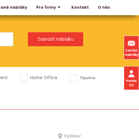
rané nabídky
Kontakt
O nás
Pro firmy
Zasílat
nabídky
dent
Home Office
Україна
Poslat
CV
Vyškov