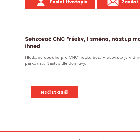
Poslat životopis
Zasílat
Seřizovač CNC Frézky, 1 směna, nástup m
ihned
Hledáme obsluhu pro CNC frézku 5os. Pracoviště je v B
parkovišti. Nástup dle domluvy.
Načíst další