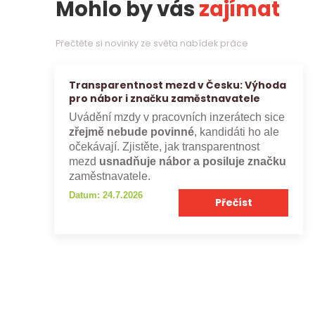
Mohlo by vás
zajímat
Přečtěte si novinky ze světa nabídek práce
Transparentnost mezd v Česku: Výhoda
pro nábor i značku zaměstnavatele
Uvádění mzdy v pracovních inzerátech sice
zřejmě nebude povinné
, kandidáti ho ale
očekávají. Zjistěte, jak transparentnost
mezd
usnadňuje nábor a posiluje značku
zaměstnavatele.
Datum: 24.7.2026
Přečíst