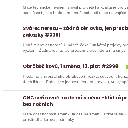
Máte technické myšlení, smysl pro detail a kvalita je pro vás prioritou? Přidejte s
společnosti, kde budete mít možnost podílet se na zajiště
Svářeč nerezu – žádná sériovka, jen preci
zakázky #3001
Umíš svařovat nerez? U nás tě čekají unikátní projekty pro
výzkum. Žádná rutina, ale precizní práce, která má smysl.
Obráběč kovů, 1 směna, 13. plat #2998
Hledáme univerzálního obráběče ( frézka, soustruh, horiz
třech lidech. Práce je v jednosměnném provozu, v
CNC seřizovač na denní směnu - klidná p
bez nočních
Máte dost nočních směn? Je čas na změnu. Přidejte se k
prostředí a férové podmínky.