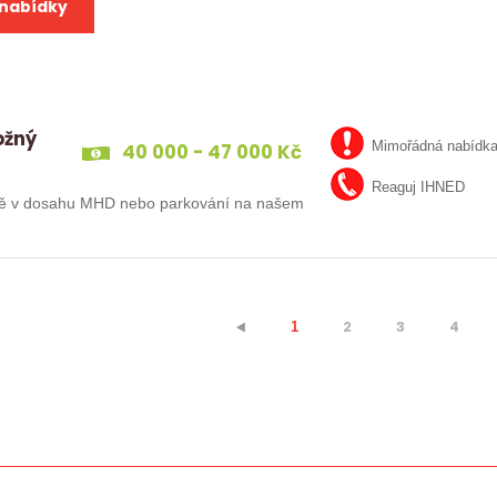
 nabídky
ožný
40 000 - 47 000 Kč
Mimořádná nabídk
Reaguj IHNED
rně v dosahu MHD nebo parkování na našem
2
3
4
⯇
1