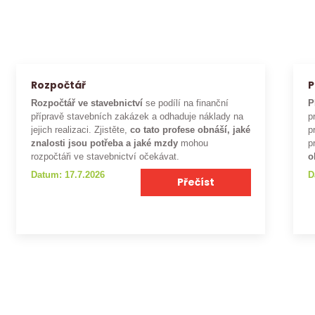
Rozpočtář
P
Rozpočtář ve stavebnictví
se podílí na finanční
P
přípravě stavebních zakázek a odhaduje náklady na
p
jejich realizaci. Zjistěte,
co tato profese obnáší, jaké
p
znalosti jsou potřeba a jaké mzdy
mohou
p
rozpočtáři ve stavebnictví očekávat.
o
Datum: 17.7.2026
D
Přečíst