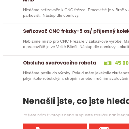
Hledáme seřizovače k CNC frézce. Pracoviště je v Brně v dosahu MHD nebo parkování na našem
parkovišti. Nástup dle domluvy.
Seřizovač CNC frézky-5 os/ příjemný kolek
Nabízíme místo pro CNC Frézaře v zakázkové výrobě. Máme moderní pracovní prostředí vč. zázemí
a pracoviště je ve Velké Bíteši. Nástup dle domluvy. Lokali
Obsluha svařovacího robota
45 00
Hledáme posilu do výroby. Pokud máte jakékoliv zkušenos
jakýmkoliv robotickým, strojním anebo i ručním svařování
Nenašli jste, co jste hleda
Pošlete nám životopis nebo si spusťte zasílání nabídek 