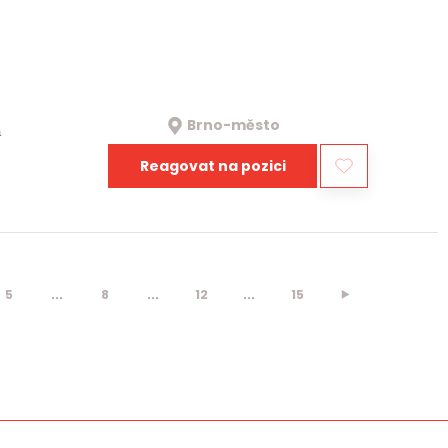
Brno-město
a
Reagovat na pozici
5
...
8
...
12
...
15
⯈