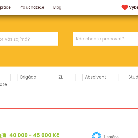
 práce
Pro uchazeče
Blog
Vyb
Brigáda
ŽL
Absolvent
Stu
ote
40 000 - 45 000 Kč
1 směna