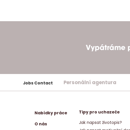
Personální agentura
Jobs Contact
Tipy pro uchazeče
Nabídky práce
Jak napsat životopis?
O nás