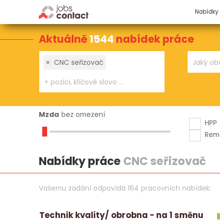
Nabídky
Aktuálně
1544
nabídek práce
×
CNC seřizovač
Mzda
bez omezení
HPP
Rem
Nabídky práce
CNC seřizovač
Vašemu zadání odpovídá 164 pracovních nabídek:
Technik kvality/ obrobna - na 1 směnu