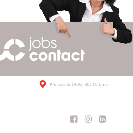
5
Křenová 531/69a, 602 00 Brno