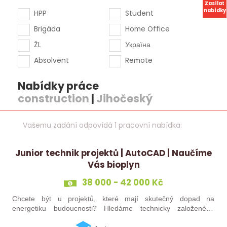
Zasílat
nabídky
HPP
Student
Brigáda
Home Office
ŽL
Україна
Absolvent
Remote
Nabídky práce
construction
|
Jihočeský
Vašemu zadání odpovídá 1 pracovní nabídka:
Junior technik projektů | AutoCAD | Naučíme
Vás bioplyn
38 000 - 42 000 Kč
Chcete být u projektů, které mají skutečný dopad na
energetiku budoucnosti? Hledáme technicky založeného
kolegu nebo kolegyni, který se bude podílet na návrhu a