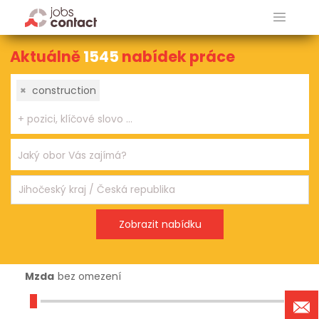
Aktuálně
1545
nabídek práce
×
construction
Mzda
bez omezení