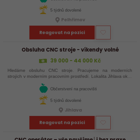
5 týdnů dovolené
Pelhřimov
Reagovat na pozici
Obsluha CNC stroje - víkendy volné
39 000 - 44 000 Kč
Hledáme obsluhu CNC stroje. Pracujeme na moderních
strojích v moderním pracovním prostředí. Lokalita Jihlava okolí
5 km.
Občerstvení na pracovišti
5 týdnů dovolené
Jihlava
Reagovat na pozici
CNC operátor – vše naučíme│i bez praxe