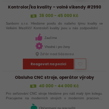
Kontrolor/ka kvality – volné víkendy #2990
36 000 - 45 000 Kč
Sanborn s.r.o. Hledáme posilu do našeho týmu kvality ve
Velkém Meziříčí! Kontroloři kvality jsou u nás zodpovědní za
zajištění, že výrobky a procesy splňují nastavené standardy
kvality, což zahrnuje…
Zaučíme
Vhodné i pro ženy
Žďár nad Sázavou
Reagovat na pozici
Obsluha CNC stroje, operátor výroby
40 000 - 44 000 Kč
Pro seřizování CNC stroje hledáme pro náš malý tým kolegu.
Pracujeme na moderních strojích v moderním pracovním
prostředí. Pracovistě 5 km od Jihlavy.
Občerstvení na pracovišti