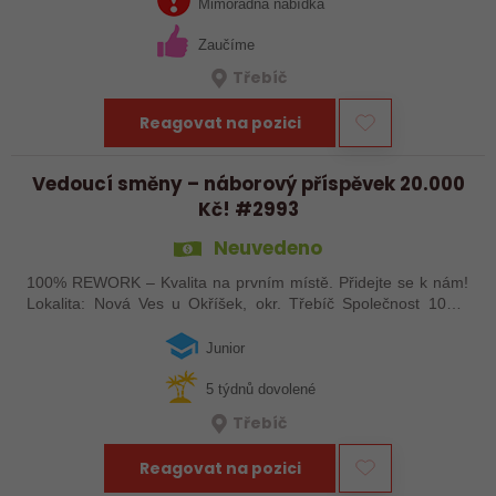
ČR. Zabýváme se…
Mimořádná nabídka
Zaučíme
Třebíč
Reagovat na pozici
Vedoucí směny – náborový příspěvek 20.000
Kč! #2993
Neuvedeno
100% REWORK – Kvalita na prvním místě. Přidejte se k nám!
Lokalita: Nová Ves u Okříšek, okr. Třebíč Společnost 100%
REWORK je ryze česká firma specializující se na precizní
kontrolu dílů pro…
Junior
5 týdnů dovolené
Třebíč
Reagovat na pozici