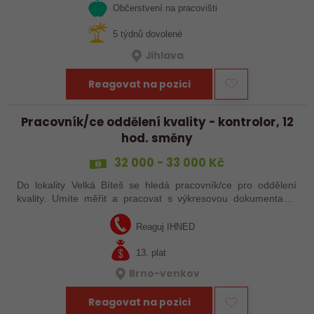
Občerstvení na pracovišti
5 týdnů dovolené
Jihlava
Reagovat na pozici
Pracovník/ce oddělení kvality - kontrolor, 12
hod. směny
32 000 - 33 000 Kč
Do lokality Velká Bíteš se hledá pracovník/ce pro oddělení
kvality. Umíte měřit a pracovat s výkresovou dokumentací?
Hledáte zajímavou práci třeba na kvalitě? Pak Vám nabízíme
práci v moderní…
Reaguj IHNED
13. plat
Brno-venkov
Reagovat na pozici