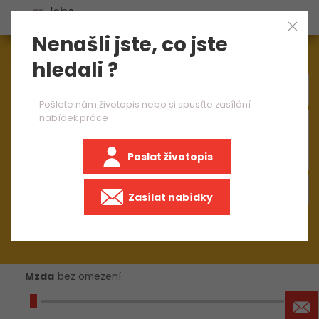
Nenašli jste, co jste
Aktuálně
1545
nabídek práce
hledali ?
Pošlete nám životopis nebo si spusťte zasílání
nabídek práce
×
Dělnické a manuální práce
Poslat životopis
+50 km
Zasílat nabídky
Mzda
bez omezení