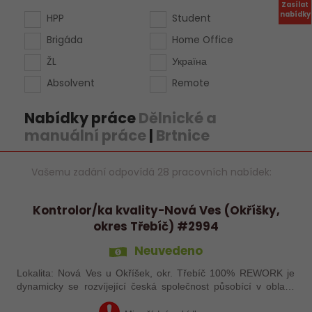
Zasílat
nabídky
HPP
Student
Brigáda
Home Office
ŽL
Україна
Absolvent
Remote
Nabídky práce
Dělnické a
manuální práce
|
Brtnice
Vašemu zadání odpovídá 28 pracovních nabídek:
Kontrolor/ka kvality-Nová Ves (Okříšky,
okres Třebíč) #2994
Neuvedeno
Lokalita: Nová Ves u Okříšek, okr. Třebíč 100% REWORK je
dynamicky se rozvíjející česká společnost působící v oblasti
kontrolních služeb pro automobilový průmysl s provozy po celé