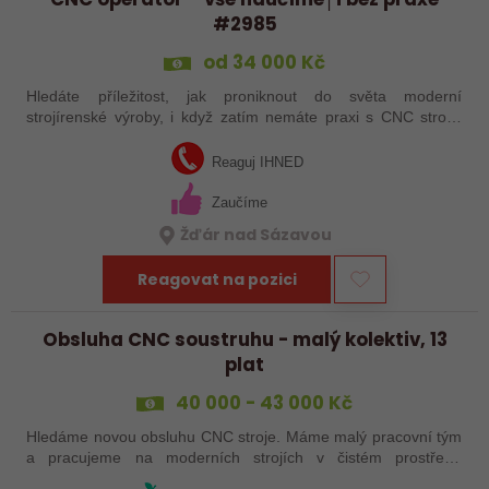
#2985
od 34 000 Kč
Hledáte příležitost, jak proniknout do světa moderní
strojírenské výroby, i když zatím nemáte praxi s CNC stroji?
Jsme Sanborn stabilní firma s dlouholetou tradicí a moderním
strojním vybavením.…
Reaguj IHNED
Zaučíme
Žďár nad Sázavou
Reagovat na pozici
Obsluha CNC soustruhu - malý kolektiv, 13
plat
40 000 - 43 000 Kč
Hledáme novou obsluhu CNC stroje. Máme malý pracovní tým
a pracujeme na moderních strojích v čistém prostředí.
Pracovistě cca 5 km od Jihlavy = ŘP sk.B .