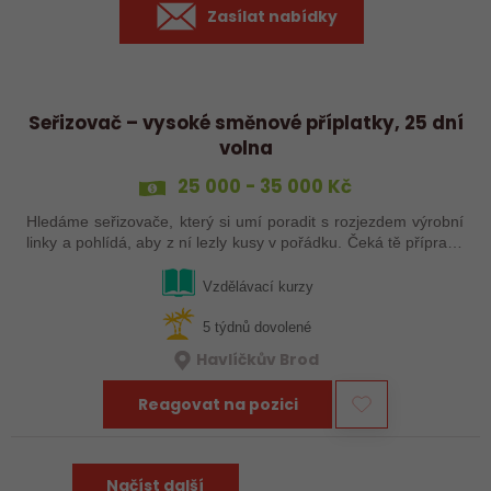
Zasílat nabídky
Seřizovač – vysoké směnové příplatky, 25 dní
volna
25 000 - 35 000 Kč
Hledáme seřizovače, který si umí poradit s rozjezdem výrobní
linky a pohlídá, aby z ní lezly kusy v pořádku. Čeká tě příprava
a nájezd linek, seřízení, průběžná kontrola výrobků a základní
práce…
Vzdělávací kurzy
5 týdnů dovolené
Havlíčkův Brod
Reagovat na pozici
Načíst další