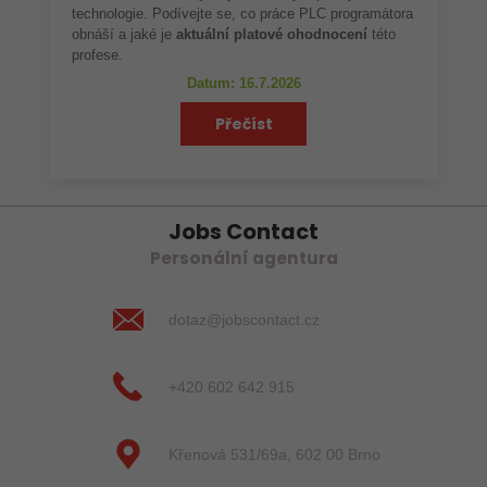
technologie. Podívejte se, co práce PLC programátora
obnáší a jaké je
aktuální platové ohodnocení
této
profese.
Datum: 16.7.2026
Přečíst
Jobs Contact
Personální agentura
dotaz@jobscontact.cz
+420 602 642 915
Křenová 531/69a, 602 00 Brno