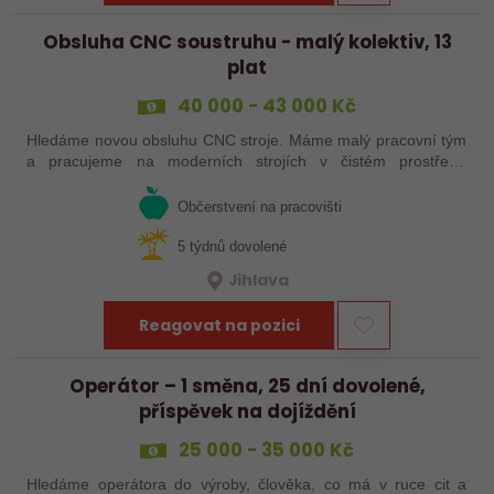
Obsluha CNC soustruhu - malý kolektiv, 13
plat
40 000 - 43 000 Kč
Hledáme novou obsluhu CNC stroje. Máme malý pracovní tým
a pracujeme na moderních strojích v čistém prostředí.
Pracovistě cca 5 km od Jihlavy = ŘP sk.B .
Občerstvení na pracovišti
5 týdnů dovolené
Jihlava
Reagovat na pozici
Operátor – 1 směna, 25 dní dovolené,
příspěvek na dojíždění
25 000 - 35 000 Kč
Hledáme operátora do výroby, člověka, co má v ruce cit a