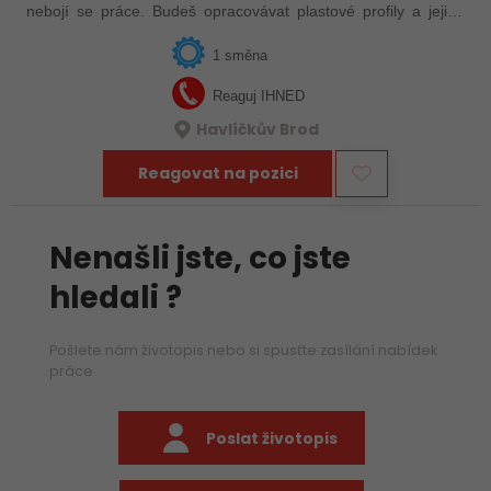
nebojí se práce. Budeš opracovávat plastové profily a jejich
sestavy, obsluhovat jednoúčelové stroje, hlídat výrobní
záznamy a k tomu zvládat…
1 směna
Reaguj IHNED
Havlíčkův Brod
Reagovat na pozici
Nenašli jste, co jste
hledali ?
Pošlete nám životopis nebo si spusťte zasílání nabídek
práce
Poslat životopis