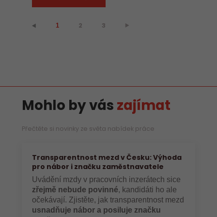
2
3
⯈
⯇
1
Mohlo by vás
zajímat
Přečtěte si novinky ze světa nabídek práce
Transparentnost mezd v Česku: Výhoda
pro nábor i značku zaměstnavatele
Uvádění mzdy v pracovních inzerátech sice
zřejmě nebude povinné
, kandidáti ho ale
očekávají. Zjistěte, jak transparentnost mezd
usnadňuje nábor a posiluje značku