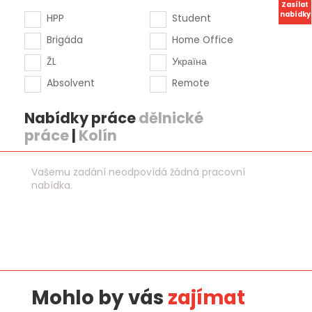
Zasílat
nabídky
HPP
Student
Brigáda
Home Office
ŽL
Україна
Absolvent
Remote
Nabídky práce
dělnické
práce
|
Kolín
Vašemu zadání neodpovídá žádná pracovní
nabídka.
Mohlo by vás
zajímat