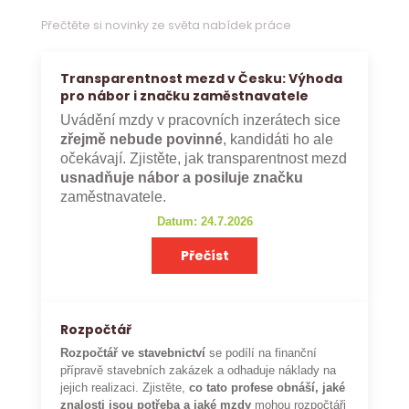
Přečtěte si novinky ze světa nabídek práce
Transparentnost mezd v Česku: Výhoda
pro nábor i značku zaměstnavatele
Uvádění mzdy v pracovních inzerátech sice
zřejmě nebude povinné
, kandidáti ho ale
očekávají. Zjistěte, jak transparentnost mezd
usnadňuje nábor a posiluje značku
zaměstnavatele.
Datum: 24.7.2026
Přečíst
Rozpočtář
Rozpočtář ve stavebnictví
se podílí na finanční
přípravě stavebních zakázek a odhaduje náklady na
jejich realizaci. Zjistěte,
co tato profese obnáší, jaké
znalosti jsou potřeba a jaké mzdy
mohou rozpočtáři