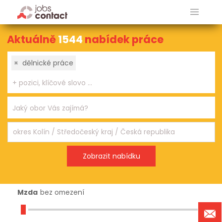
Aktuálně
1544
nabídek práce
×
dělnické práce
Mzda
bez omezení