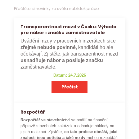
Přečtěte si novinky ze světa nabídek práce
Transparentnost mezd v Česku: Výhoda
pro nábor i značku zaměstnavatele
Uvádění mzdy v pracovních inzerátech sice
zřejmě nebude povinné
, kandidáti ho ale
očekávají. Zjistěte, jak transparentnost mezd
usnadňuje nábor a posiluje značku
zaměstnavatele.
Datum: 24.7.2026
Přečíst
Rozpočtář
Rozpočtář ve stavebnictví
se podílí na finanční
přípravě stavebních zakázek a odhaduje náklady na
jejich realizaci. Zjistěte,
co tato profese obnáší, jaké
znalosti jsou potřeba a jaké mzdy
mohou rozpočtáři