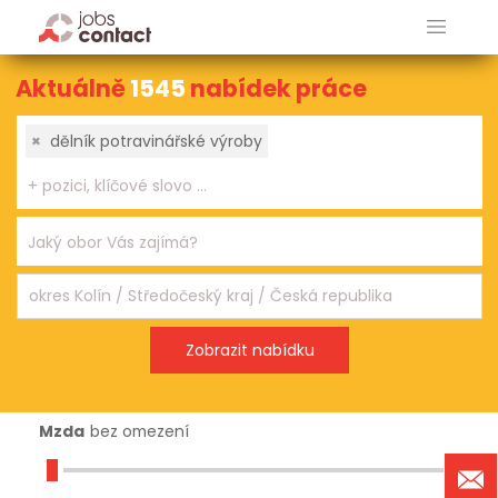
Aktuálně
1545
nabídek práce
×
dělník potravinářské výroby
Mzda
bez omezení