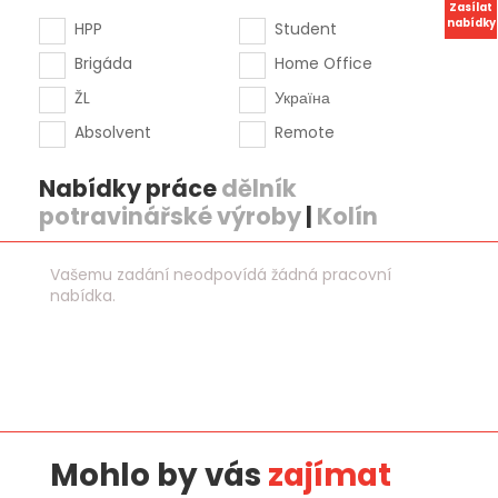
Zasílat
nabídky
HPP
Student
Brigáda
Home Office
ŽL
Україна
Absolvent
Remote
Nabídky práce
dělník
potravinářské výroby
|
Kolín
Vašemu zadání neodpovídá žádná pracovní
nabídka.
Mohlo by vás
zajímat