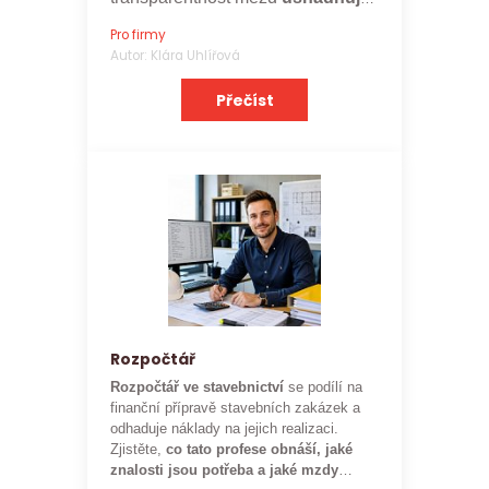
nábor a posiluje značku
Pro firmy
zaměstnavatele.
Autor: Klára Uhlířová
Přečíst
Rozpočtář
Rozpočtář ve stavebnictví
se podílí na
finanční přípravě stavebních zakázek a
odhaduje náklady na jejich realizaci.
Zjistěte,
co tato profese obnáší, jaké
znalosti jsou potřeba a jaké mzdy