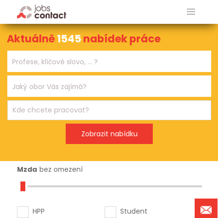
Aktuálně
1545
nabídek práce
Mzda
bez omezení
HPP
Student