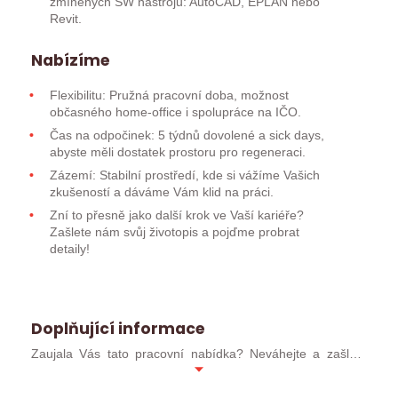
zmíněných SW nástrojů: AutoCAD, EPLAN nebo
Revit.
Nabízíme
Flexibilitu: Pružná pracovní doba, možnost
občasného home-office i spolupráce na IČO.
Čas na odpočinek: 5 týdnů dovolené a sick days,
abyste měli dostatek prostoru pro regeneraci.
Zázemí: Stabilní prostředí, kde si vážíme Vašich
zkušeností a dáváme Vám klid na práci.
Zní to přesně jako další krok ve Vaší kariéře?
Zašlete nám svůj životopis a pojďme probrat
detaily!
Doplňující informace
Zaujala Vás tato pracovní nabídka? Neváhejte a zašlete
svůj profesní životopis ve formátu MS WORD (ideálně
.docx). Pokud jste již u nás absolvoval/a pohovor, můžete