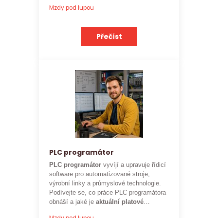
mohou rozpočtáři ve stavebnictví
Mzdy pod lupou
očekávat.
Přečíst
PLC programátor
PLC programátor
vyvíjí a upravuje řídicí
software pro automatizované stroje,
výrobní linky a průmyslové technologie.
Podívejte se, co práce PLC programátora
obnáší a jaké je
aktuální platové
ohodnocení
této profese.
Mzdy pod lupou