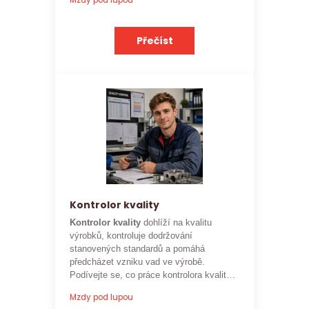
Přečíst
Kontrolor kvality
Kontrolor kvality
dohlíží na kvalitu
výrobků, kontroluje dodržování
stanovených standardů a pomáhá
předcházet vzniku vad ve výrobě.
Podívejte se, co práce kontrolora kvality
obnáší a jaké je
aktuální platové
Mzdy pod lupou
ohodnocení této profese
.