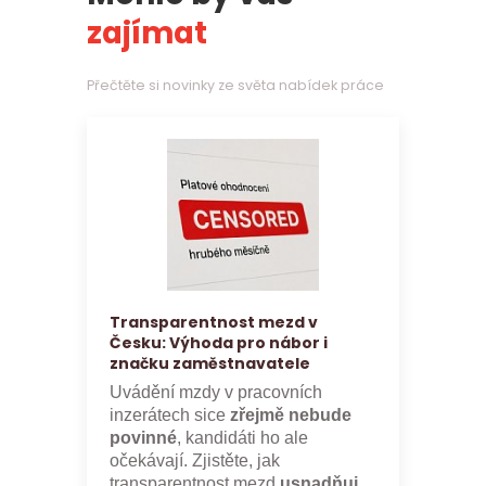
zajímat
Přečtěte si novinky ze světa nabídek práce
Transparentnost mezd v
Česku: Výhoda pro nábor i
značku zaměstnavatele
Uvádění mzdy v pracovních
inzerátech sice
zřejmě nebude
povinné
, kandidáti ho ale
očekávají. Zjistěte, jak
transparentnost mezd
usnadňuje