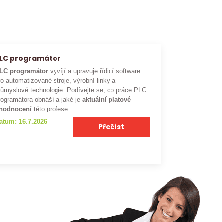
LC programátor
LC programátor
vyvíjí a upravuje řídicí software
ro automatizované stroje, výrobní linky a
růmyslové technologie. Podívejte se, co práce PLC
rogramátora obnáší a jaké je
aktuální platové
hodnocení
této profese.
atum: 16.7.2026
Přečíst