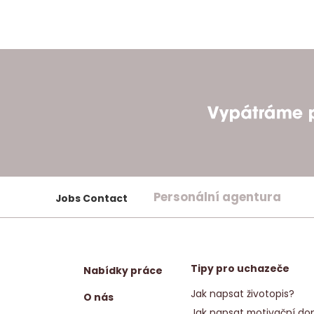
Personální agentura
Jobs Contact
Tipy pro uchazeče
Nabídky práce
Jak napsat životopis?
O nás
Jak napsat motivační dop