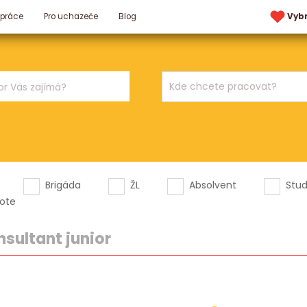
 práce
Pro uchazeče
Blog
Vyb
Brigáda
ŽL
Absolvent
Stu
ote
nsultant junior