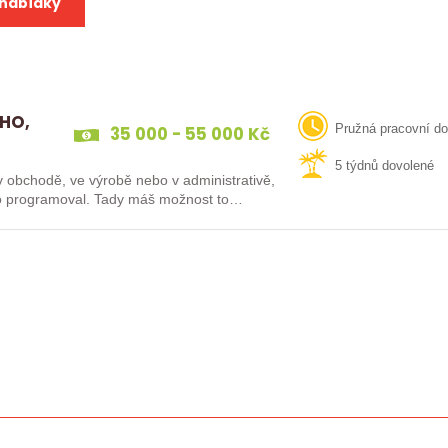
 nabídky
 HO,
35 000 - 55 000 Kč
Pružná pracovní d
5 týdnů dovolené
 v obchodě, ve výrobě nebo v administrativě,
něco programoval. Tady máš možnost to…