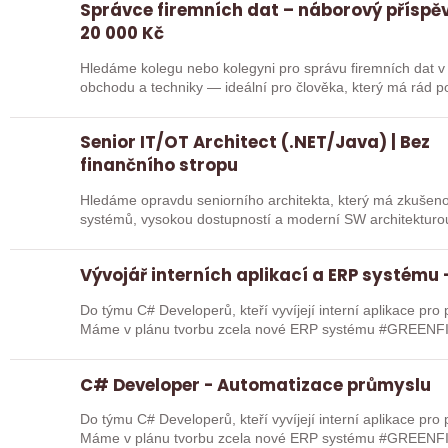
Správce firemních dat – náborový příspě
20 000 Kč
Hledáme kolegu nebo kolegyni pro správu firemních dat v ERP systémech. Jde o
obchodu a techniky — ideální pro člověka, který má rád 
Senior IT/OT Architect (.NET/Java) | Bez
finančního stropu
Hledáme opravdu seniorního architekta, který má zkušeno
systémů, vysokou dostupností a moderní SW architekturo
člověka,…
Vývojář interních aplikací a ERP systému
Do týmu C# Developerů, kteří vyvíjejí interní aplikace pr
Máme v plánu tvorbu zcela nové ERP systému #GREENFI
technologiích.…
C# Developer - Automatizace průmyslu
Do týmu C# Developerů, kteří vyvíjejí interní aplikace pr
Máme v plánu tvorbu zcela nové ERP systému #GREENFI