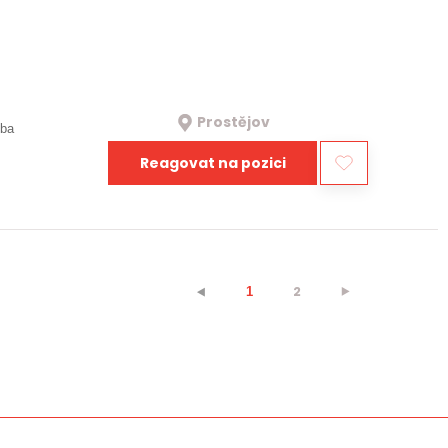
Prostějov
oba
Reagovat na pozici
2
⯈
⯇
1