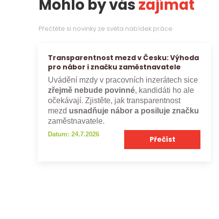
Mohlo by vás
zajímat
Přečtěte si novinky ze světa nabídek práce
Transparentnost mezd v Česku: Výhoda
pro nábor i značku zaměstnavatele
Uvádění mzdy v pracovních inzerátech sice
zřejmě nebude povinné
, kandidáti ho ale
očekávají. Zjistěte, jak transparentnost
mezd
usnadňuje nábor a posiluje značku
zaměstnavatele.
Datum: 24.7.2026
Přečíst