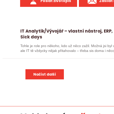
Poslat životopis
Zasílat
IT Analytik/Vývojář – vlastní nástroj, ERP,
Sick days
Tohle je role pro někoho, kdo už něco zažil. Možná jsi byl
ale IT tě vždycky nějak přitahovalo – třeba sis doma i 
Načíst další