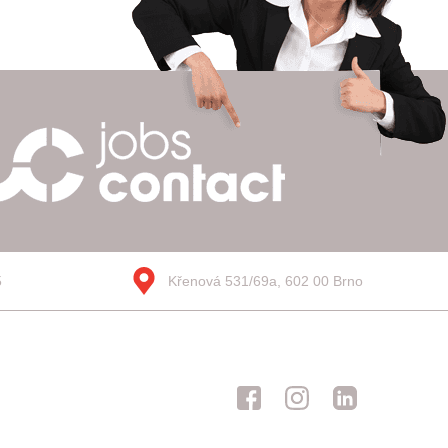
5
Křenová 531/69a, 602 00 Brno