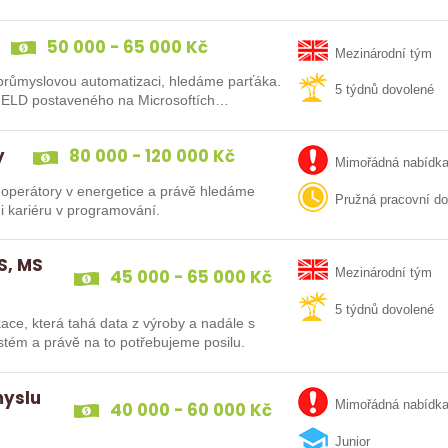
50 000 - 65 000 Kč
Mezinárodní tým
o průmyslovou automatizaci, hledáme parťáka.
5 týdnů dovolené
ELD postaveného na Microsoftích
y
80 000 - 120 000 Kč
Mimořádná nabídk
 operátory v energetice a právě hledáme
Pružná pracovní d
i kariéru v programování.
S, MS
45 000 - 65 000 Kč
Mezinárodní tým
5 týdnů dovolené
ace, která tahá data z výroby a nadále s
stém a právě na to potřebujeme posilu.
myslu
40 000 - 60 000 Kč
Mimořádná nabídk
Junior