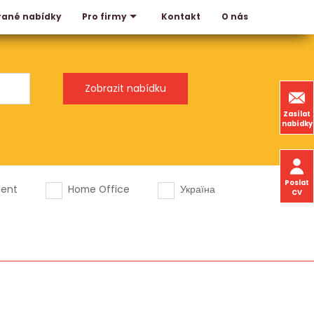
rané nabídky
Kontakt
O nás
Pro firmy
Zasílat
nabídky
Poslat
dent
Home Office
Україна
CV