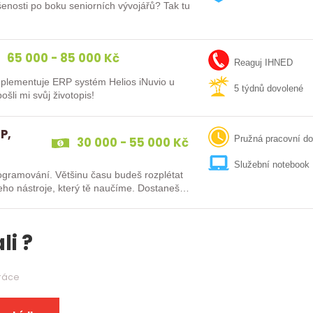
šenosti po boku seniorních vývojářů? Tak tu
65 000 - 85 000 Kč
Reaguj IHNED
plementuje ERP systém Helios iNuvio u
5 týdnů dovolené
šli mi svůj životopis!
P,
30 000 - 55 000 Kč
Pružná pracovní d
Služební notebook
ogramování. Většinu času budeš rozplétat
šeho nástroje, který tě naučíme. Dostaneš…
li ?
práce