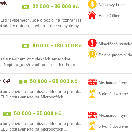
vek
32 000 - 36 000 Kč
Náborový bonus
Home Office
 pozici na rozhraní IT,
pořádek v datech, baví ho práce se systémy…
80 000 - 180 000 Kč
Mimořádná nabídk
Pružná pracovní d
sti s návrhem komplexních enterprise
u. Nejde o „udržovací“ pozici — hledáme
 - C#
50 000 - 65 000 Kč
Mezinárodní tým
o průmyslovou automatizaci, hledáme parťáka.
5 týdnů dovolené
ELD postaveného na Microsoftích
50 000 - 65 000 Kč
Mezinárodní tým
o průmyslovou automatizaci, hledáme parťáka.
5 týdnů dovolené
ELD postaveného na Microsoftích