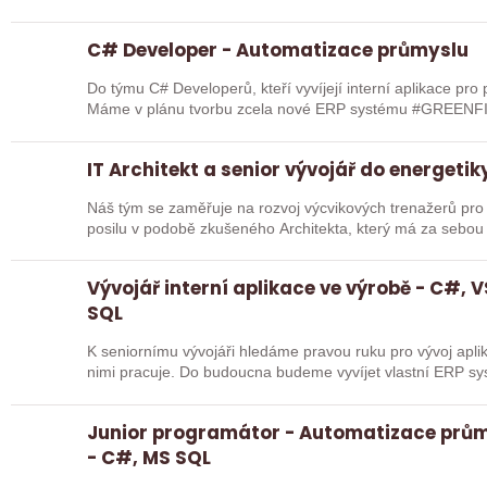
technologiích.…
C# Developer - Automatizace průmyslu
Do týmu C# Developerů, kteří vyvíjejí interní aplikace pr
Máme v plánu tvorbu zcela nové ERP systému #GREENFI
technologiích.…
IT Architekt a senior vývojář do energetik
Náš tým se zaměřuje na rozvoj výcvikových trenažerů pro
posilu v podobě zkušeného Architekta, který má za sebou 
Vývojář interní aplikace ve výrobě - C#, V
SQL
K seniornímu vývojáři hledáme pravou ruku pro vývoj aplik
nimi pracuje. Do budoucna budeme vyvíjet vlastní ERP sy
Junior programátor - Automatizace prů
- C#, MS SQL