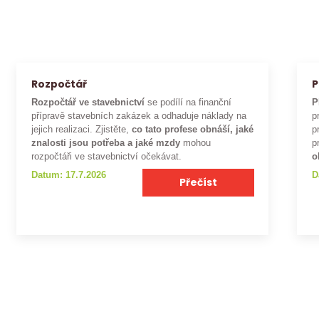
Rozpočtář
P
Rozpočtář ve stavebnictví
se podílí na finanční
P
přípravě stavebních zakázek a odhaduje náklady na
p
jejich realizaci. Zjistěte,
co tato profese obnáší, jaké
p
znalosti jsou potřeba a jaké mzdy
mohou
p
rozpočtáři ve stavebnictví očekávat.
o
Datum: 17.7.2026
D
Přečíst