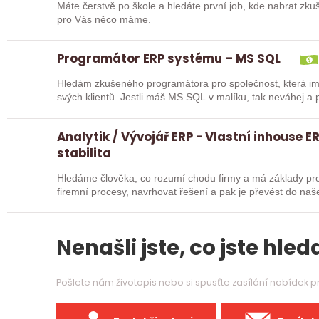
Máte čerstvě po škole a hledáte první job, kde nabrat zku
pro Vás něco máme.
Programátor ERP systému – MS SQL
Hledám zkušeného programátora pro společnost, která im
svých klientů. Jestli máš MS SQL v malíku, tak neváhej a po
Analytik / Vývojář ERP - Vlastní inhouse ER
stabilita
Hledáme člověka, co rozumí chodu firmy a má základy pr
firemní procesy, navrhovat řešení a pak je převést do na
Nenašli jste, co jste hleda
Pošlete nám životopis nebo si spusťte zasílání nabídek 