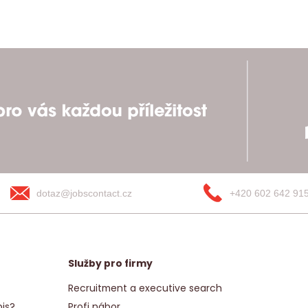
dotaz@jobscontact.cz
+420 602 642 91
Služby pro firmy
Recruitment a executive search
is?
Profi nábor