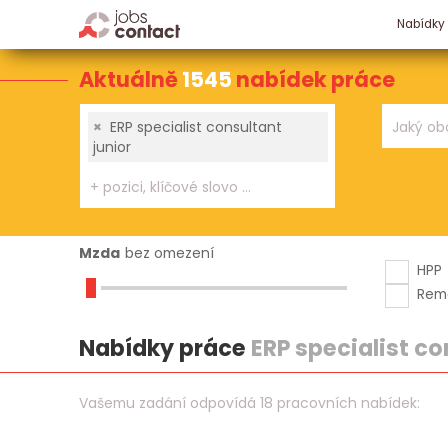
Nabídky
Aktuálně
1545
nabídek práce
×
ERP specialist consultant
junior
Mzda
bez omezení
HPP
Rem
Nabídky práce
ERP specialist co
Vašemu zadání odpovídá 18 pracovních nabídek: