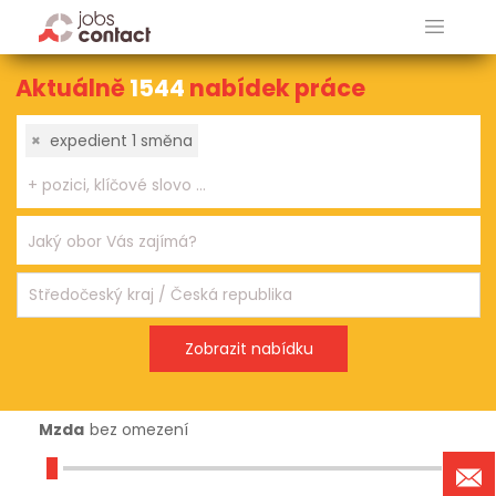
Aktuálně
1544
nabídek práce
×
expedient 1 směna
Mzda
bez omezení