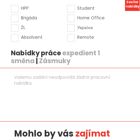
Zasílat
nabídky
HPP
Student
Brigáda
Home Office
ŽL
Україна
Absolvent
Remote
Nabídky práce
expedient 1
směna
|
Zásmuky
Vašemu zadání neodpovídá žádná pracovní
nabídka.
Mohlo by vás
zajímat