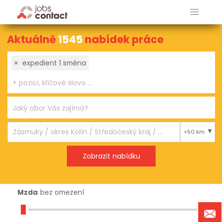
Aktuálně
1545
nabídek práce
×
expedient 1 směna
+50 km
Mzda
bez omezení