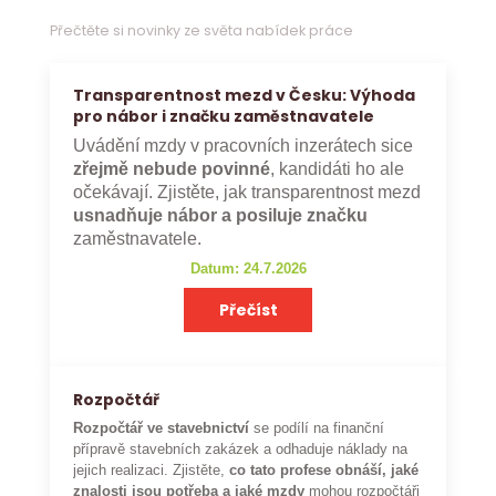
Přečtěte si novinky ze světa nabídek práce
Transparentnost mezd v Česku: Výhoda
pro nábor i značku zaměstnavatele
Uvádění mzdy v pracovních inzerátech sice
zřejmě nebude povinné
, kandidáti ho ale
očekávají. Zjistěte, jak transparentnost mezd
usnadňuje nábor a posiluje značku
zaměstnavatele.
Datum: 24.7.2026
Přečíst
Rozpočtář
Rozpočtář ve stavebnictví
se podílí na finanční
přípravě stavebních zakázek a odhaduje náklady na
jejich realizaci. Zjistěte,
co tato profese obnáší, jaké
znalosti jsou potřeba a jaké mzdy
mohou rozpočtáři