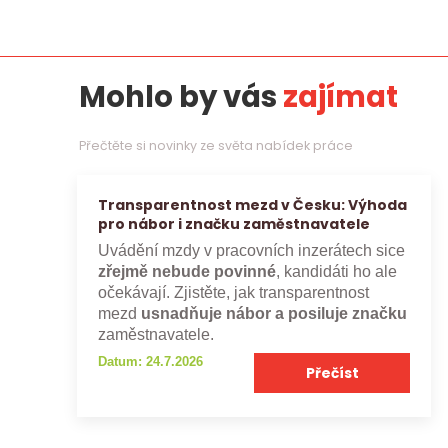
Mohlo by vás
zajímat
Přečtěte si novinky ze světa nabídek práce
Transparentnost mezd v Česku: Výhoda
pro nábor i značku zaměstnavatele
Uvádění mzdy v pracovních inzerátech sice
zřejmě nebude povinné
, kandidáti ho ale
očekávají. Zjistěte, jak transparentnost
mezd
usnadňuje nábor a posiluje značku
zaměstnavatele.
Datum: 24.7.2026
Přečíst