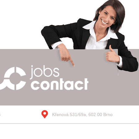
5
Křenová 531/69a, 602 00 Brno