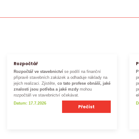
Rozpočtář
P
Rozpočtář ve stavebnictví
se podílí na finanční
P
přípravě stavebních zakázek a odhaduje náklady na
p
jejich realizaci. Zjistěte,
co tato profese obnáší, jaké
p
znalosti jsou potřeba a jaké mzdy
mohou
p
rozpočtáři ve stavebnictví očekávat.
o
Datum: 17.7.2026
D
Přečíst