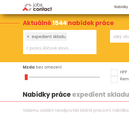
Nabídky
Aktuálně
1544
nabídek práce
×
expedient skladu
Mzda
bez omezení
HPP
Rem
Nabídky práce
expedient skladu
Vašemu zadání neodpovídá žádná pracovní nabídka