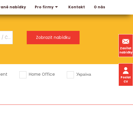
rané nabídky
Kontakt
O nás
Pro firmy
Zasílat
nabídky
dent
Home Office
Україна
Poslat
CV