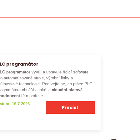
LC programátor
LC programátor
vyvíjí a upravuje řídicí software
ro automatizované stroje, výrobní linky a
růmyslové technologie. Podívejte se, co práce PLC
rogramátora obnáší a jaké je
aktuální platové
hodnocení
této profese.
atum: 16.7.2026
Přečíst