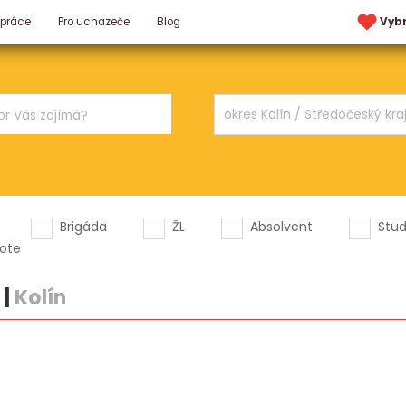
 práce
Pro uchazeče
Blog
Vyb
Brigáda
ŽL
Absolvent
Stu
ote
|
Kolín
.