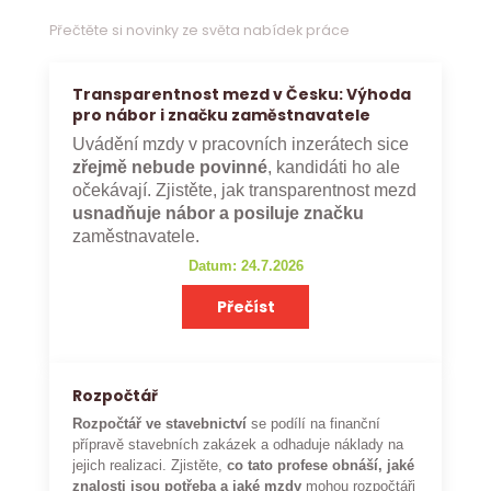
Přečtěte si novinky ze světa nabídek práce
Transparentnost mezd v Česku: Výhoda
pro nábor i značku zaměstnavatele
Uvádění mzdy v pracovních inzerátech sice
zřejmě nebude povinné
, kandidáti ho ale
očekávají. Zjistěte, jak transparentnost mezd
usnadňuje nábor a posiluje značku
zaměstnavatele.
Datum: 24.7.2026
Přečíst
Rozpočtář
Rozpočtář ve stavebnictví
se podílí na finanční
přípravě stavebních zakázek a odhaduje náklady na
jejich realizaci. Zjistěte,
co tato profese obnáší, jaké
znalosti jsou potřeba a jaké mzdy
mohou rozpočtáři