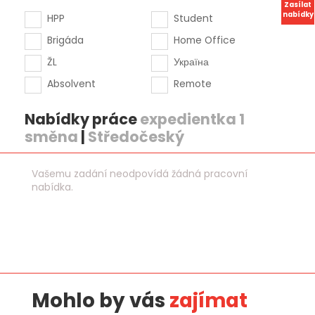
Zasílat
nabídky
HPP
Student
Brigáda
Home Office
ŽL
Україна
Absolvent
Remote
Nabídky práce
expedientka 1
směna
|
Středočeský
Vašemu zadání neodpovídá žádná pracovní
nabídka.
Mohlo by vás
zajímat