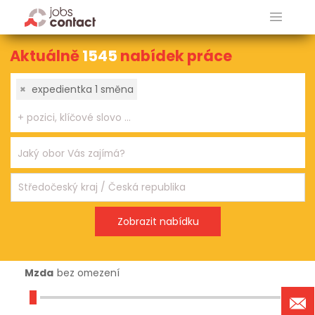
Aktuálně
1545
nabídek práce
×
expedientka 1 směna
Mzda
bez omezení