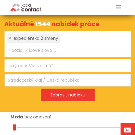
Aktuálně
1544
nabídek práce
×
expedientka 2 směny
Mzda
bez omezení