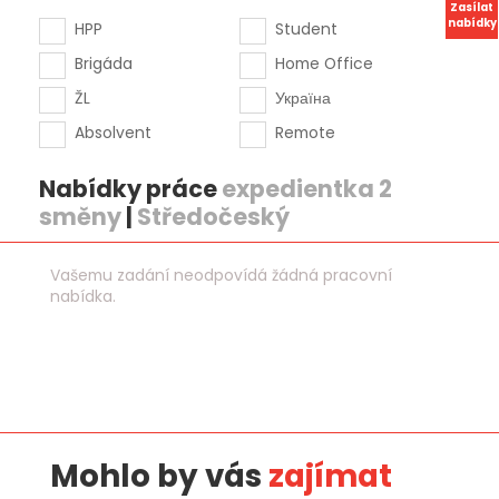
Zasílat
nabídky
HPP
Student
Brigáda
Home Office
ŽL
Україна
Absolvent
Remote
Nabídky práce
expedientka 2
směny
|
Středočeský
Vašemu zadání neodpovídá žádná pracovní
nabídka.
Mohlo by vás
zajímat