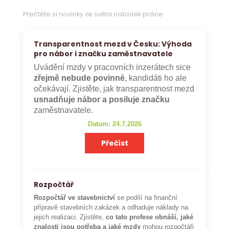
Přečtěte si novinky ze světa nabídek práce
Transparentnost mezd v Česku: Výhoda
pro nábor i značku zaměstnavatele
Uvádění mzdy v pracovních inzerátech sice
zřejmě nebude povinné
, kandidáti ho ale
očekávají. Zjistěte, jak transparentnost mezd
usnadňuje nábor a posiluje značku
zaměstnavatele.
Datum: 24.7.2026
Přečíst
Rozpočtář
Rozpočtář ve stavebnictví
se podílí na finanční
přípravě stavebních zakázek a odhaduje náklady na
jejich realizaci. Zjistěte,
co tato profese obnáší, jaké
znalosti jsou potřeba a jaké mzdy
mohou rozpočtáři