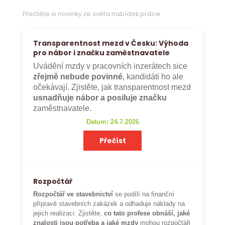
Přečtěte si novinky ze světa nabídek práce
Transparentnost mezd v Česku: Výhoda
pro nábor i značku zaměstnavatele
Uvádění mzdy v pracovních inzerátech sice
zřejmě nebude povinné
, kandidáti ho ale
očekávají. Zjistěte, jak transparentnost mezd
usnadňuje nábor a posiluje značku
zaměstnavatele.
Datum: 24.7.2026
Přečíst
Rozpočtář
Rozpočtář ve stavebnictví
se podílí na finanční
přípravě stavebních zakázek a odhaduje náklady na
jejich realizaci. Zjistěte,
co tato profese obnáší, jaké
znalosti jsou potřeba a jaké mzdy
mohou rozpočtáři