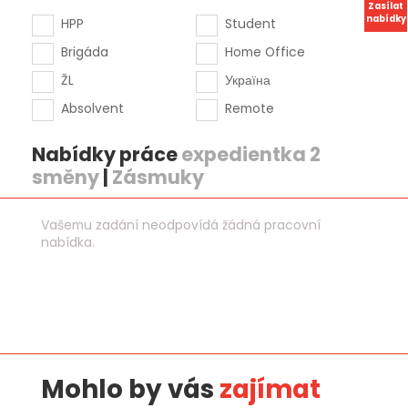
Zasílat
nabídky
HPP
Student
Brigáda
Home Office
ŽL
Україна
Absolvent
Remote
Nabídky práce
expedientka 2
směny
|
Zásmuky
Vašemu zadání neodpovídá žádná pracovní
nabídka.
Mohlo by vás
zajímat