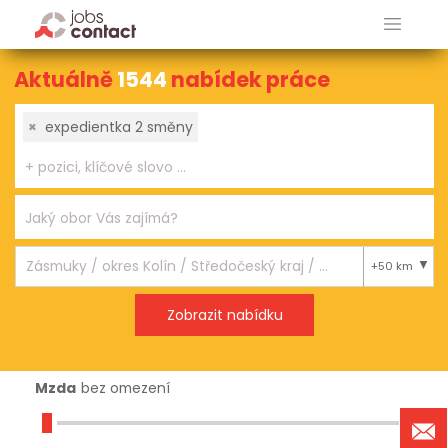
Aktuálně
1544
nabídek práce
×
expedientka 2 směny
+50 km
Mzda
bez omezení