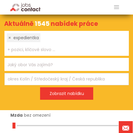
Aktuálně
1545
nabídek práce
×
expedientka
Mzda
bez omezení