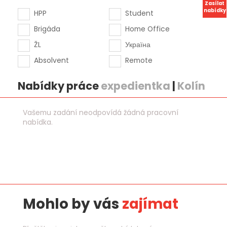
Zasílat
nabídky
HPP
Student
Brigáda
Home Office
ŽL
Україна
Absolvent
Remote
Nabídky práce
expedientka
|
Kolín
Vašemu zadání neodpovídá žádná pracovní
nabídka.
Mohlo by vás
zajímat