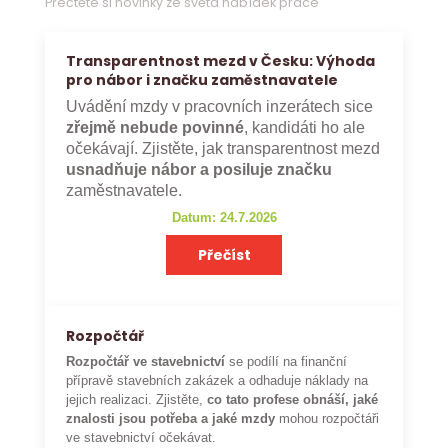
Přečtěte si novinky ze světa nabídek práce
Transparentnost mezd v Česku: Výhoda
pro nábor i značku zaměstnavatele
Uvádění mzdy v pracovních inzerátech sice
zřejmě nebude povinné
, kandidáti ho ale
očekávají. Zjistěte, jak transparentnost mezd
usnadňuje nábor a posiluje značku
zaměstnavatele.
Datum: 24.7.2026
Přečíst
Rozpočtář
Rozpočtář ve stavebnictví
se podílí na finanční
přípravě stavebních zakázek a odhaduje náklady na
jejich realizaci. Zjistěte,
co tato profese obnáší, jaké
znalosti jsou potřeba a jaké mzdy
mohou rozpočtáři
ve stavebnictví očekávat.