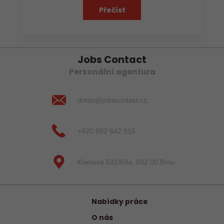
Přečíst
Jobs Contact
Personální agentura
dotaz@jobscontact.cz
+420 602 642 915
Křenová 531/69a, 602 00 Brno
Nabídky práce
O nás