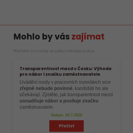
Mohlo by vás
zajímat
Přečtěte si novinky ze světa nabídek práce
Transparentnost mezd v Česku: Výhoda
pro nábor i značku zaměstnavatele
Uvádění mzdy v pracovních inzerátech sice
zřejmě nebude povinné
, kandidáti ho ale
očekávají. Zjistěte, jak transparentnost mezd
usnadňuje nábor a posiluje značku
zaměstnavatele.
Datum: 24.7.2026
Přečíst