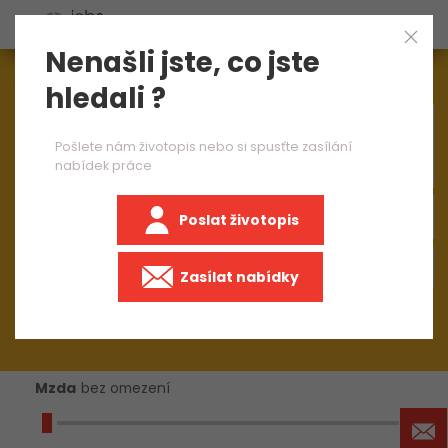
Nenašli jste, co jste
Aktuálně
1544
nabídek práce
hledali ?
×
finanční účetní
Pošlete nám životopis nebo si spusťte zasílání
nabídek práce
Poslat životopis
Zasílat nabídky
Mzda
bez omezení