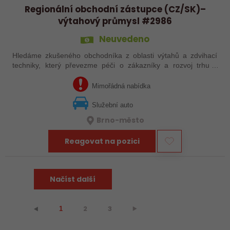
Regionální obchodní zástupce (CZ/SK)–
výtahový průmysl #2986
Neuvedeno
Hledáme zkušeného obchodníka z oblasti výtahů a zdvihací
techniky, který převezme péči o zákazníky a rozvoj trhu v
Česku a na Slovensku.
Mimořádná nabídka
Služební auto
Brno-město
Reagovat na pozici
Načíst další
2
3
⯈
⯇
1