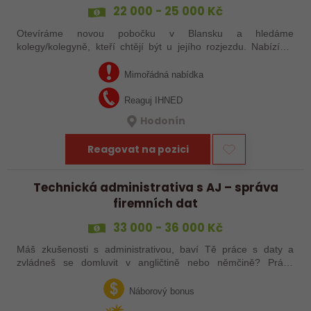
22 000 - 25 000 Kč
Otevíráme novou pobočku v Blansku a hledáme
kolegy/kolegyně, kteří chtějí být u jejího rozjezdu. Nabízíme
práci s pouze 15 pracovními dny v měsíci, případně brigádu
dle tvých časových možností. Mzda…
Mimořádná nabídka
Reaguj IHNED
Hodonín
Reagovat na pozici
Technická administrativa s AJ – správa
firemních dat
33 000 - 36 000 Kč
Máš zkušenosti s administrativou, baví Tě práce s daty a
zvládneš se domluvit v angličtině nebo němčině? Právě
hledáme pečlivého a spolehlivého kolegu či kolegyni, který/á
se zapojí do správy…
Náborový bonus