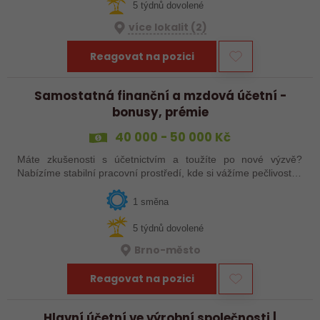
5 týdnů dovolené
více lokalit (2)
Reagovat na pozici
Samostatná finanční a mzdová účetní -
bonusy, prémie
40 000 - 50 000 Kč
Máte zkušenosti s účetnictvím a toužíte po nové výzvě?
Nabízíme stabilní pracovní prostředí, kde si vážíme pečlivosti a
odbornosti, a zároveň prostor pro profesní růst a zlepšování
interních procesů.…
1 směna
5 týdnů dovolené
Brno-město
Reagovat na pozici
Hlavní účetní ve výrobní společnosti |