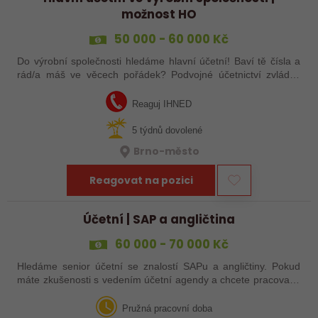
možnost HO
50 000 - 60 000 Kč
Do výrobní společnosti hledáme hlavní účetní! Baví tě čísla a
rád/a máš ve věcech pořádek? Podvojné účetnictví zvládáš
levou zadní a máš zkušenost z výrobní firmy? Tak to hledáme
právě Tebe, tak…
Reaguj IHNED
5 týdnů dovolené
Brno-město
Reagovat na pozici
Účetní | SAP a angličtina
60 000 - 70 000 Kč
Hledáme senior účetní se znalostí SAPu a angličtiny. Pokud
máte zkušenosti s vedením účetní agendy a chcete pracovat v
mezinárodním prostředí, tato příležitost může být právě pro
Vás!
Pružná pracovní doba