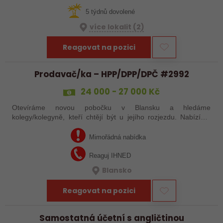
5 týdnů dovolené
více lokalit (2)
Reagovat na pozici
Prodavač/ka – HPP/DPP/DPČ #2992
24 000 - 27 000 Kč
Otevíráme novou pobočku v Blansku a hledáme
kolegy/kolegyně, kteří chtějí být u jejího rozjezdu. Nabízíme
práci s pouze 15 pracovními dny v měsíci, případně brigádu
dle tvých časových možností. Mzda…
Mimořádná nabídka
Reaguj IHNED
Blansko
Reagovat na pozici
Samostatná účetní s angličtinou