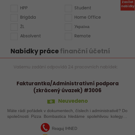
Zasílat
nabídky
HPP
Student
Brigáda
Home Office
ŽL
Україна
Absolvent
Remote
Nabídky práce
finanční účetní
Vašemu zadání odpovídá 24 pracovních nabídek:
Fakturantka/Administrativní podpora
(zkrácený úvazek) #3006
Neuvedeno
Máte rádi pořádek v dokumentech, číslech i administrativě? Do
společnosti Pizza Bombastica hledáme spolehlivou kolegyni,
která podpoří naši účetní a administrativní agendu. Pokud
máte zkušenosti se…
Reaguj IHNED