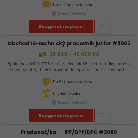
Pružná pracovní doba
Brno-město
Reagovat na pozici
Obchodně-technický pracovník junior #3005
35 000 - 40 000 Kč
Společnost MP LIFTS s.r.o., s více jak 35 - letou tradicí v oboru
výroby výtahů, hledá nového kolegu na pozici Obchodně-
technický pracovník junior Místo výkonu práce: Brno Hledáme
do týmu…
Pružná pracovní doba
5 týdnů dovolené
Brno-město
Reagovat na pozici
Prodavač/ka – HPP/DPP/DPČ #3000