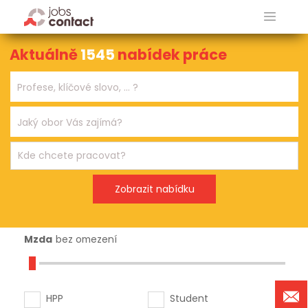
Aktuálně
1545
nabídek práce
Mzda
bez omezení
HPP
Student