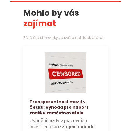
Mohlo by vás
zajímat
Přečtěte si novinky ze světa nabídek práce
Transparentnost mezd v
Česku: Výhoda pro nábor i
značku zaměstnavatele
Uvádění mzdy v pracovních
inzerátech sice
zřejmě nebude