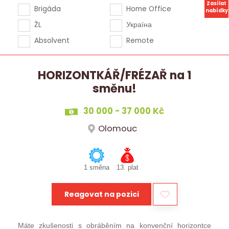
Zasílat
Brigáda
Home Office
nabídky
ŽL
Україна
Absolvent
Remote
HORIZONTKÁŘ/FRÉZAŘ na 1
směnu!
30 000 - 37 000 Kč
Olomouc
1 směna
13. plat
Reagovat na pozici
Máte zkušenosti s obráběním na konvenční horizontce