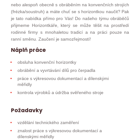
nebo alespoň obecně s obráběním na konvenčních strojích
(frézka/soustruh) a máte chuť se s horizontkou naučit? Pak
je tato nabídka přímo pro Vás! Do našeho týmu obráběčů
přijmeme Horizontkáře, který se může těšit na prostředí
rodinné firmy s mnohaletou tradicí a na práci pouze na
ranní směnu. Zaučení je samozřejmostí!
Náplň práce
obsluha konvenční horizontky
obrábění a vyvrtávání dílů pro čerpadla
práce s výkresovou dokumentací a dílenskými
měřidly
kontrola výrobků a údržba svěřeného stroje
Požadavky
vzdělání technického zaměření
znalost práce s výkresovou dokumentací a
dílenskými měřidly