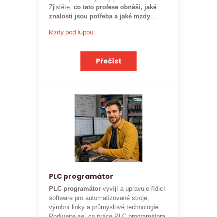
Zjistěte,
co tato profese obnáší, jaké
znalosti jsou potřeba a jaké mzdy
mohou rozpočtáři ve stavebnictví
Mzdy pod lupou
očekávat.
Přečíst
PLC programátor
PLC programátor
vyvíjí a upravuje řídicí
software pro automatizované stroje,
výrobní linky a průmyslové technologie.
Podívejte se, co práce PLC programátora