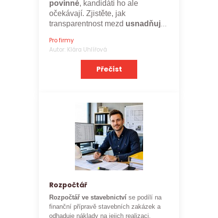
povinné
, kandidáti ho ale
očekávají. Zjistěte, jak
transparentnost mezd
usnadňuje
nábor a posiluje značku
Pro firmy
zaměstnavatele.
Autor: Klára Uhlířová
Přečíst
Rozpočtář
Rozpočtář ve stavebnictví
se podílí na
finanční přípravě stavebních zakázek a
odhaduje náklady na jejich realizaci.