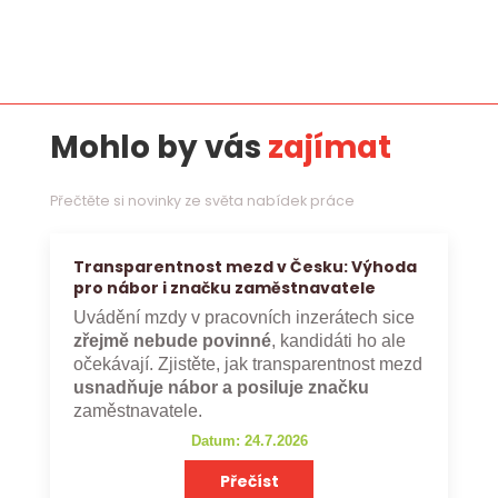
Mohlo by vás
zajímat
Přečtěte si novinky ze světa nabídek práce
Transparentnost mezd v Česku: Výhoda
pro nábor i značku zaměstnavatele
Uvádění mzdy v pracovních inzerátech sice
zřejmě nebude povinné
, kandidáti ho ale
očekávají. Zjistěte, jak transparentnost mezd
usnadňuje nábor a posiluje značku
zaměstnavatele.
Datum: 24.7.2026
Přečíst