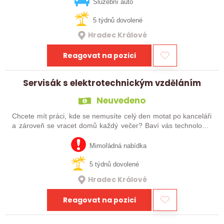
jako jsou EZS, EPS, EKV, CCTV.…
Služební auto
5 týdnů dovolené
Hradec Králové
Reagovat na pozici
Servisák s elektrotechnickým vzděláním
Neuvedeno
Chcete mít práci, kde se nemusíte celý den motat po kanceláři
a zároveň se vracet domů každý večer? Baví vás technologie
a máte zkušenosti se servisem slaboproudých systémů?
Přidejte se k nám! Do…
Mimořádná nabídka
5 týdnů dovolené
Hradec Králové
Reagovat na pozici