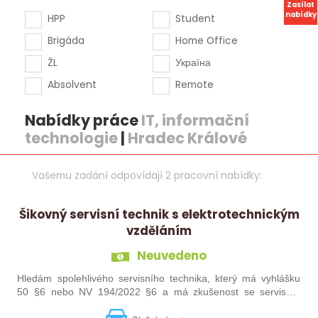
Zasílat
nabídky
HPP
Student
Brigáda
Home Office
ŽL
Україна
Absolvent
Remote
Nabídky práce
IT, informační
technologie
|
Hradec Králové
Vašemu zadání odpovídají 2 pracovní nabídky:
Šikovný servisní technik s elektrotechnickým
vzděláním
Neuvedeno
Hledám spolehlivého servisního technika, který má vyhlášku
50 §6 nebo NV 194/2022 §6 a má zkušenost se servisem
slaboporudých zařízení - ideálně zabezpečovacích systémů