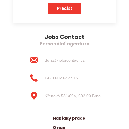
Přečíst
Jobs Contact
Personální agentura
dotaz@jobscontact.cz
+420 602 642 915
Křenová 531/69a, 602 00 Brno
Nabídky práce
O nás