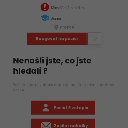
nastartujte svou kariéru jako Junior IT Technik.
Mimořádná nabídka
Junior
Přerov
Reagovat na pozici
Nenašli jste, co jste
hledali ?
Pošlete nám životopis nebo si spusťte zasílání nabídek
práce
Poslat životopis
Zasílat nabídky