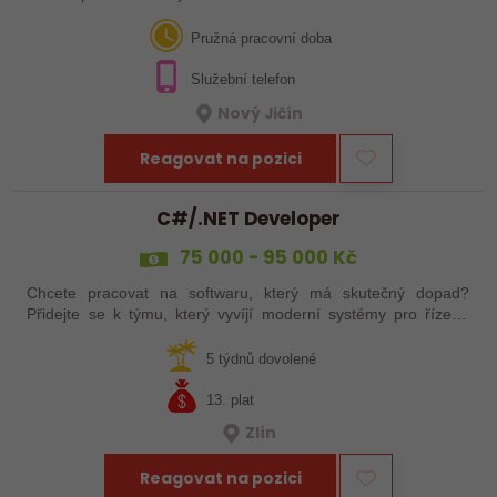
programátora, který chce pracovat na vývoji jednoúčelových
strojů, výrobních linek a…
Pružná pracovní doba
Služební telefon
Nový Jičín
Reagovat na pozici
C#/.NET Developer
75 000 - 95 000 Kč
Chcete pracovat na softwaru, který má skutečný dopad?
Přidejte se k týmu, který vyvíjí moderní systémy pro řízení,
monitoring a zpracování dat v reálném čase.
5 týdnů dovolené
13. plat
Zlín
Reagovat na pozici