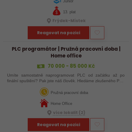
budeš kombinovat podporu…
Junior
13. plat
Frýdek-Místek
Reagovat na pozici
PLC programátor | Pružná pracovní doba |
Home office
70 000 - 85 000 Kč
Umíte samostatně naprogramovat PLC od začátku až po
finální spuštění? Pak jste náš člověk. Hledáme zkušeného PLC
programátora, který chce pracovat na vývoji jednoúčelových
strojů, výrobních linek a…
Pružná pracovní doba
Home Office
více lokalit (2)
Reagovat na pozici