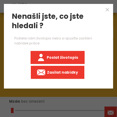
Nenašli jste, co jste
Aktuálně
1545
nabídek práce
hledali ?
Pošlete nám životopis nebo si spusťte zasílání
nabídek práce
×
IT, informační technologie
Poslat životopis
+50 km
Zasílat nabídky
Mzda
bez omezení