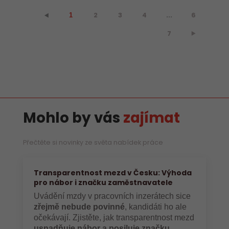
2
3
4
...
6
⯇
1
7
⯈
Mohlo by vás
zajímat
Přečtěte si novinky ze světa nabídek práce
Transparentnost mezd v Česku: Výhoda
pro nábor i značku zaměstnavatele
Uvádění mzdy v pracovních inzerátech sice
zřejmě nebude povinné
, kandidáti ho ale
očekávají. Zjistěte, jak transparentnost mezd
usnadňuje nábor a posiluje značku