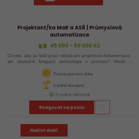
Projektant/ka MaR a ASŘ | Průmyslová
automatizace
45 000 - 60 000 Kč
Chcete, aby za Vaší prací nebyla jen projektová dokumentace,
ale skutečně fungující technologie v provozu? Hledáme
projektanta/ku MaR a ASŘ, který/á se bude podílet na návrhu
a realizaci průmyslových…
Pružná pracovní doba
5 týdnů dovolené
Frýdek-Místek
Reagovat na pozici
Načíst další