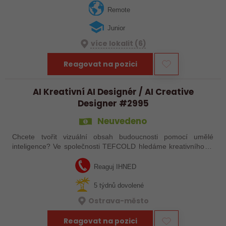
– od Aše až…
Remote
Junior
více lokalit (6)
Reagovat na pozici
AI Kreativní AI Designér / AI Creative
Designer #2995
Neuvedeno
Chcete tvořit vizuální obsah budoucnosti pomocí umělé
inteligence? Ve společnosti TEFCOLD hledáme kreativního AI
designéra, který pomůže posunout naši vizuální komunikaci na
novou úroveň. Hledáme…
Reaguj IHNED
5 týdnů dovolené
Ostrava-město
Reagovat na pozici