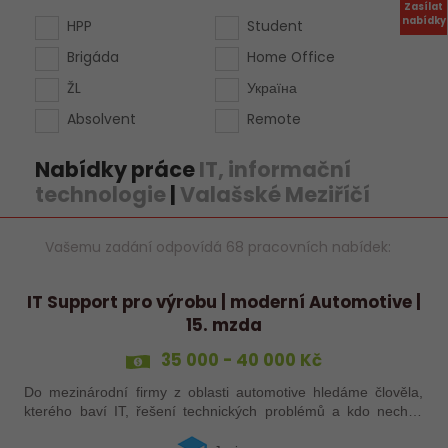
Zasílat
nabídky
HPP
Student
Brigáda
Home Office
ŽL
Україна
Absolvent
Remote
Nabídky práce
IT, informační
technologie
|
Valašské Meziříčí
Vašemu zadání odpovídá 68 pracovních nabídek:
IT Support pro výrobu | moderní Automotive |
15. mzda
35 000 - 40 000 Kč
Do mezinárodní firmy z oblasti automotive hledáme člověla,
kterého baví IT, řešení technických problémů a kdo nechce
sedět celý den za stolem. Pokud se koukáš po práci, kde