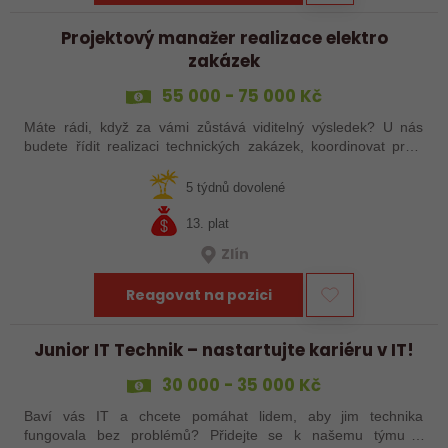
Projektový manažer realizace elektro
zakázek
55 000 - 75 000 Kč
Máte rádi, když za vámi zůstává viditelný výsledek? U nás
budete řídit realizaci technických zakázek, koordinovat práci
týmů i subdodavatelů a podílet se na projektech, které dávají
smysl.
5 týdnů dovolené
13. plat
Zlín
Reagovat na pozici
Junior IT Technik – nastartujte kariéru v IT!
30 000 - 35 000 Kč
Baví vás IT a chcete pomáhat lidem, aby jim technika
fungovala bez problémů? Přidejte se k našemu týmu a