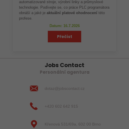
automatizované stroje, výrobní linky a průmyslové
technologie. Podívejte se, co práce PLC programátora
obnáší a jaké je
aktuální platové ohodnocení
této
profese.
Datum: 16.7.2026
Přečíst
Jobs Contact
Personální agentura
dotaz@jobscontact.cz
+420 602 642 915
Křenová 531/69a, 602 00 Brno