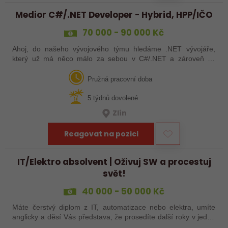
Medior C#/.NET Developer - Hybrid, HPP/IČO
70 000 - 90 000 Kč
Ahoj, do našeho vývojového týmu hledáme .NET vývojáře,
který už má něco málo za sebou v C#/.NET a zároveň se
neztratí ve webových technologiích. Hledáme někoho, koho
baví navrhovat moderní řešení,…
Pružná pracovní doba
5 týdnů dovolené
Zlín
Reagovat na pozici
IT/Elektro absolvent | Oživuj SW a procestuj
svět!
40 000 - 50 000 Kč
Máte čerstvý diplom z IT, automatizace nebo elektra, umíte
anglicky a děsí Vás představa, že prosedíte další roky v jedné
kanceláři? Pojďte dělat IT do terénu a procestujte s námi svět