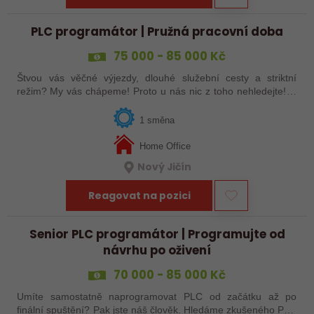
PLC programátor | Pružná pracovní doba
75 000 - 85 000 Kč
Štvou vás věčné výjezdy, dlouhé služební cesty a striktní
režim? My vás chápeme! Proto u nás nic z toho nehledejte! U
nás si můžete pracovní dobu naplánovat podle sebe, služební
cesty jsou jen po ČR…
1 směna
Home Office
Nový Jičín
Reagovat na pozici
Senior PLC programátor | Programujte od
návrhu po oživení
70 000 - 85 000 Kč
Umíte samostatně naprogramovat PLC od začátku až po
finální spuštění? Pak jste náš člověk. Hledáme zkušeného PLC