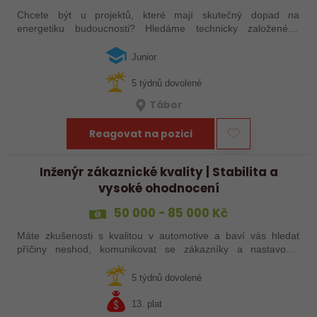
Chcete být u projektů, které mají skutečný dopad na
energetiku budoucnosti? Hledáme technicky založeného
kolegu nebo kolegyni, který se bude podílet na návrhu a
realizaci bioplynových stanic po celé…
Junior
5 týdnů dovolené
Tábor
Reagovat na pozici
Inženýr zákaznické kvality | Stabilita a
vysoké ohodnocení
50 000 - 85 000 Kč
Máte zkušenosti s kvalitou v automotive a baví vás hledat
příčiny neshod, komunikovat se zákazníky a nastavovat
efektivní řešení? Do našeho týmu hledáme Inženýra
zákaznické kvality, který bude…
5 týdnů dovolené
13. plat