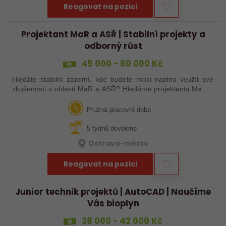
Reagovat na pozici
Projektant MaR a ASŘ | Stabilní projekty a
odborný růst
45 000 - 60 000 Kč
Hledáte stabilní zázemí, kde budete moci naplno využít své
zkušenosti v oblasti MaR a ASŘ? Hledáme projektanta MaR a
ASŘ, který se zapojí do projektování průmyslových technologií
a návrhu technických…
Pružná pracovní doba
5 týdnů dovolené
Ostrava-město
Reagovat na pozici
Junior technik projektů | AutoCAD | Naučíme
Vás bioplyn
38 000 - 42 000 Kč