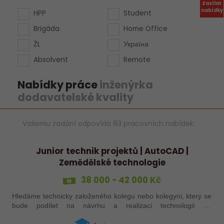
Zasílat
nabídky
HPP
Student
Brigáda
Home Office
ŽL
Україна
Absolvent
Remote
Nabídky práce
inženýrka
dodavatelské kvality
Vašemu zadání odpovídá 83 pracovních nabídek:
Junior technik projektů | AutoCAD |
Zemědělské technologie
38 000 - 42 000 Kč
Hledáme technicky založeného kolegu nebo kolegyni, který se
bude podílet na návrhu a realizaci technologií do
zemědělských staveb. Pokud máte zkušenosti s technickými