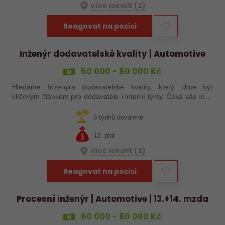
více lokalit (2)
Reagovat na pozici
Inženýr dodavatelské kvality | Automotive
50 000 - 80 000 Kč
Hledáme Inženýra dodavatelské kvality, který chce být
klíčovým článkem pro dodavatele i interní týmy. Čeká vás role,
kde nebudete pouze řešit reklamace, ale především hledat
příčiny problémů,…
5 týdnů dovolené
13. plat
více lokalit (2)
Reagovat na pozici
Procesní inženýr | Automotive | 13.+14. mzda
60 000 - 80 000 Kč