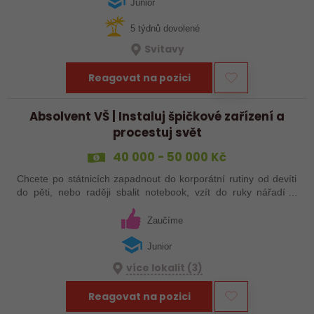
projekty, orientujete se ve…
Junior
5 týdnů dovolené
Svitavy
Reagovat na pozici
Absolvent VŠ | Instaluj špičkové zařízení a
procestuj svět
40 000 - 50 000 Kč
Chcete po státnicích zapadnout do korporátní rutiny od devíti
do pěti, nebo raději sbalit notebook, vzít do ruky nářadí a
vyrazit do světa? Hledáme technické nadšence, kteří chtějí
hned od startu…
Zaučíme
Junior
více lokalit (3)
Reagovat na pozici