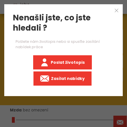
Nenašli jste, co jste
Aktuálně
1544
nabídek práce
hledali ?
×
inženýrka dodavatelské kvality
Pošlete nám životopis nebo si spusťte zasílání
nabídek práce
Poslat životopis
Zasílat nabídky
Mzda
bez omezení