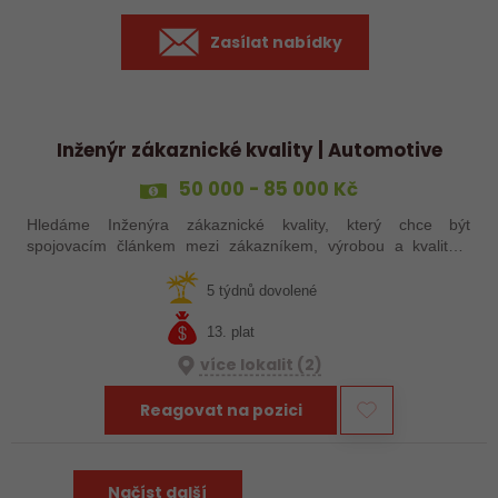
Zasílat nabídky
Inženýr zákaznické kvality | Automotive
50 000 - 85 000 Kč
Hledáme Inženýra zákaznické kvality, který chce být
spojovacím článkem mezi zákazníkem, výrobou a kvalitou.
Čeká vás role, kde nejde jen o tabulky a reporty, ale o reálné
řešení problémů, hledání…
5 týdnů dovolené
13. plat
více lokalit (2)
Reagovat na pozici
Načíst další