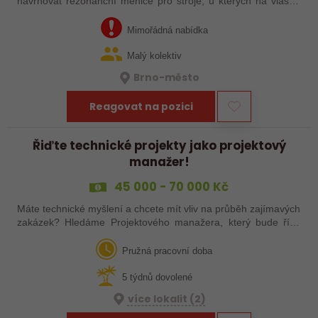
navrhovat rezonanční měniče pro stroje, u kterých na vlastní
oči uvidíte, jak se díky Vaší elektronice taví kov? Zapomeňte
na korporátní…
Mimořádná nabídka
Malý kolektiv
Brno-město
Reagovat na pozici
Řiďte technické projekty jako projektový
manažer!
45 000 - 70 000 Kč
Máte technické myšlení a chcete mít vliv na průběh zajímavých
zakázek? Hledáme Projektového manažera, který bude řídit
svěřené projekty, komunikovat s investory, dodavateli a podílet
se na jejich…
Pružná pracovní doba
5 týdnů dovolené
více lokalit (2)