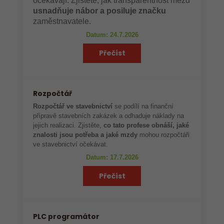
očekávají. Zjistěte, jak transparentnost mezd
usnadňuje nábor a posiluje značku
zaměstnavatele.
Datum: 24.7.2026
Přečíst
Rozpočtář
Rozpočtář ve stavebnictví
se podílí na finanční
přípravě stavebních zakázek a odhaduje náklady na
jejich realizaci. Zjistěte,
co tato profese obnáší, jaké
znalosti jsou potřeba a jaké mzdy
mohou rozpočtáři
ve stavebnictví očekávat.
Datum: 17.7.2026
Přečíst
PLC programátor