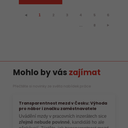
2
3
4
5
6
⯇
1
...
8
⯈
Mohlo by vás
zajímat
Přečtěte si novinky ze světa nabídek práce
Transparentnost mezd v Česku: Výhoda
pro nábor i značku zaměstnavatele
Uvádění mzdy v pracovních inzerátech sice
zřejmě nebude povinné
, kandidáti ho ale