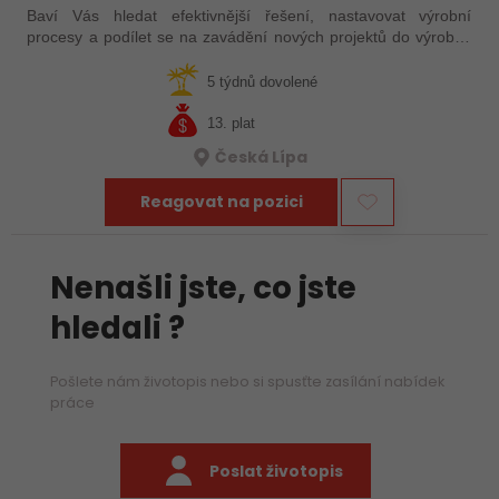
Baví Vás hledat efektivnější řešení, nastavovat výrobní
procesy a podílet se na zavádění nových projektů do výroby?
Přidejte se do mezinárodní výrobní společnosti, kde budete mít
možnost ovlivnit…
5 týdnů dovolené
13. plat
Česká Lípa
Reagovat na pozici
Nenašli jste, co jste
hledali ?
Pošlete nám životopis nebo si spusťte zasílání nabídek
práce
Poslat životopis