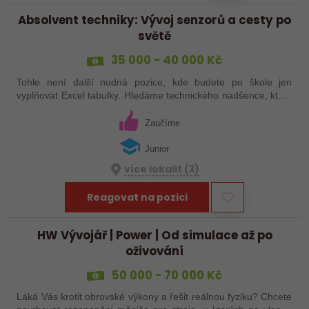
Absolvent techniky: Vývoj senzorů a cesty po
světě
35 000 - 40 000 Kč
Tohle není další nudná pozice, kde budete po škole jen
vyplňovat Excel tabulky. Hledáme technického nadšence, který
chce nastartovat kariéru jinak – sbalit notebook, vzít do ruky
nářadí a vyrazit do…
Zaučíme
Junior
více lokalit (3)
Reagovat na pozici
HW Vývojář | Power | Od simulace až po
oživování
50 000 - 70 000 Kč
Láká Vás krotit obrovské výkony a řešit reálnou fyziku? Chcete