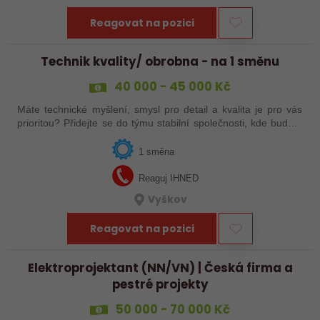
Reagovat na pozici
Technik kvality/ obrobna - na 1 směnu
40 000 - 45 000 Kč
Máte technické myšlení, smysl pro detail a kvalita je pro vás
prioritou? Přidejte se do týmu stabilní společnosti, kde budete
mít možnost podílet se na zajištění kvality výroby a
spolupracovat s…
1 směna
Reaguj IHNED
Vyškov
Reagovat na pozici
Elektroprojektant (NN/VN) | Česká firma a
pestré projekty
50 000 - 70 000 Kč