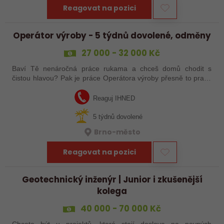
Reagovat na pozici
Operátor výroby - 5 týdnů dovolené, odměny
27 000 - 32 000 Kč
Baví Tě nenáročná práce rukama a chceš domů chodit s
čistou hlavou? Pak je práce Operátora výroby přesně to pravé
pro Tebe! Tak neváhej a ozvi se mi!
Reaguj IHNED
5 týdnů dovolené
Brno-město
Reagovat na pozici
Geotechnický inženýr | Junior i zkušenější
kolega
40 000 - 70 000 Kč