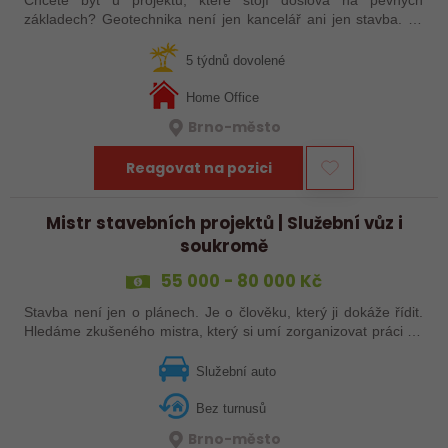
Chcete být u projektů, které stojí doslova na pevných
základech? Geotechnika není jen kancelář ani jen stavba. Je
to kombinace technického přemýšlení, práce v terénu a
hledání řešení, která rozhodují…
5 týdnů dovolené
Home Office
Brno-město
Reagovat na pozici
Mistr stavebních projektů | Služební vůz i
soukromě
55 000 - 80 000 Kč
Stavba není jen o plánech. Je o člověku, který ji dokáže řídit.
Hledáme zkušeného mistra, který si umí zorganizovat práci na
stavbě, koordinovat jednotlivé profese a dovést projekt do
úspěšného…
Služební auto
Bez turnusů
Brno-město