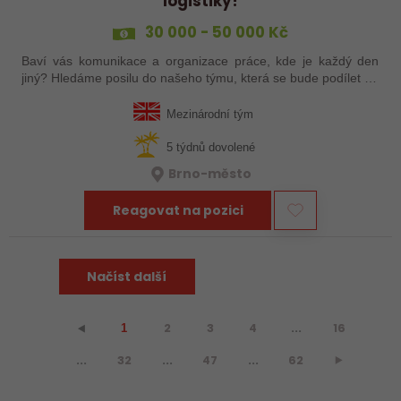
logistiky!
30 000 - 50 000 Kč
Baví vás komunikace a organizace práce, kde je každý den
jiný? Hledáme posilu do našeho týmu, která se bude podílet na
koordinaci dodávek technických produktů, komunikaci se
zahraničními dodavateli a…
Mezinárodní tým
5 týdnů dovolené
Brno-město
Reagovat na pozici
Načíst další
2
3
4
...
16
⯇
1
...
32
...
47
...
62
⯈