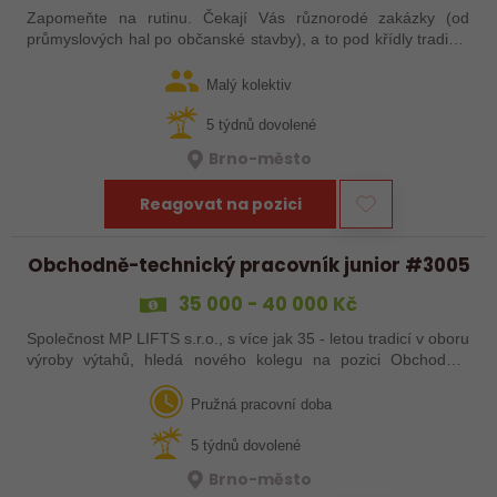
Zapomeňte na rutinu. Čekají Vás různorodé zakázky (od
průmyslových hal po občanské stavby), a to pod křídly tradiční
české firmy, která expanduje do zahraničí. Naše největší
výhoda? Skvělý tým.…
Malý kolektiv
5 týdnů dovolené
Brno-město
Reagovat na pozici
Obchodně-technický pracovník junior #3005
35 000 - 40 000 Kč
Společnost MP LIFTS s.r.o., s více jak 35 - letou tradicí v oboru
výroby výtahů, hledá nového kolegu na pozici Obchodně-
technický pracovník junior Místo výkonu práce: Brno Hledáme
do týmu…
Pružná pracovní doba
5 týdnů dovolené
Brno-město