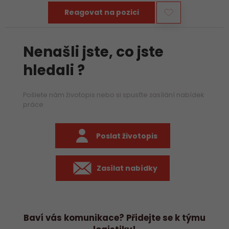
Reagovat na pozici
Nenašli jste, co jste
hledali ?
Pošlete nám životopis nebo si spusťte zasílání nabídek
práce
Poslat životopis
Zasílat nabídky
Baví vás komunikace? Přidejte se k týmu