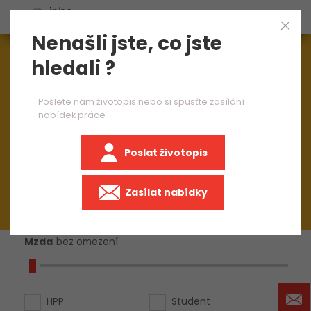
Nenašli jste, co jste
Aktuálně
1545
nabídek práce
hledali ?
Pošlete nám životopis nebo si spusťte zasílání
nabídek práce
Poslat životopis
+50 km
Zasílat nabídky
Mzda
bez omezení
HPP
Student