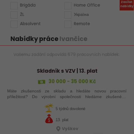
Zasílat
Brigáda
Home Office
nabídky
ŽL
Україна
Absolvent
Remote
Nabídky práce
Ivančice
Vašemu zadání odpovídá 679 pracovních nabídek:
Skladník s VZV | 13. plat
30 000 - 35 000 Kč
Máte zkušenosti ze skladu a hledáte novou pracovní
příležitost? Do výrobní společnosti hledáme zkušeného
skladníka, který se postará o příjem a expedici materiálu.
5 týdnů dovolené
13. plat
Vyškov