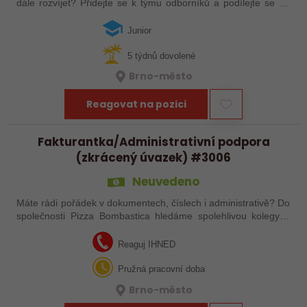
dále rozvíjet? Přidejte se k týmu odborníků a podílejte se na
zajištění plynulých dodávek technických produktů. Čeká vás
komunikace s…
Junior
5 týdnů dovolené
Brno-město
Reagovat na pozici
Fakturantka/Administrativní podpora
(zkrácený úvazek) #3006
Neuvedeno
Máte rádi pořádek v dokumentech, číslech i administrativě? Do
společnosti Pizza Bombastica hledáme spolehlivou kolegyni,
která podpoří naši účetní a administrativní agendu. Pokud
máte zkušenosti se…
Reaguj IHNED
Pružná pracovní doba
Brno-město