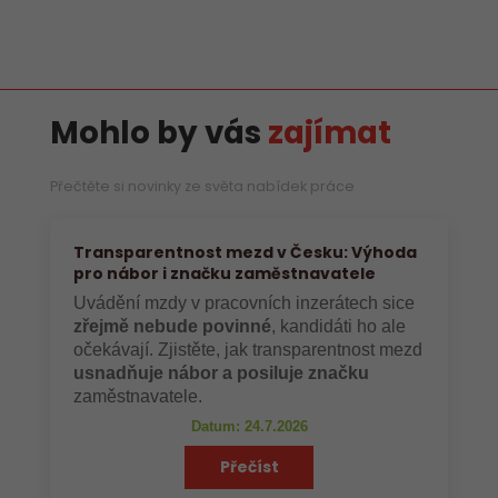
Mohlo by vás
zajímat
Přečtěte si novinky ze světa nabídek práce
Transparentnost mezd v Česku: Výhoda
pro nábor i značku zaměstnavatele
Uvádění mzdy v pracovních inzerátech sice
zřejmě nebude povinné
, kandidáti ho ale
očekávají. Zjistěte, jak transparentnost mezd
usnadňuje nábor a posiluje značku
zaměstnavatele.
Datum: 24.7.2026
Přečíst