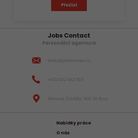
Přečíst
Jobs Contact
Personální agentura
dotaz@jobscontact.cz
+420 602 642 915
Křenová 531/69a, 602 00 Brno
Nabídky práce
O nás