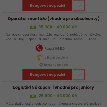
Reagovat na pozici
Operátor montáže (vhodné pro absolventy)
35 000 - 40 000 Kč
Na pozici operátora montáže rozhodně nehledáme někoho,
kdo se bojí ušpinit si ruce, to upřesním rovnou. Hledáme
člověka fyzicky zdatného, který ale dříve měří než řeže a
nezalekne se ani práce na…
Reaguj IHNED
5 týdnů dovolené
Brno-venkov
Reagovat na pozici
Logistik/Nákupční | vhodné pro juniory
25 000 - 43 000 Kč
Máte zkušenosti v logistice nebo nákupu a chcete své znalosti