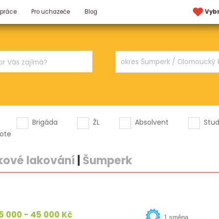
 práce
Pro uchazeče
Blog
Vyb
Brigáda
ŽL
Absolvent
Stu
ote
škové lakování
|
Šumperk
5 000 - 45 000 Kč
1 směna