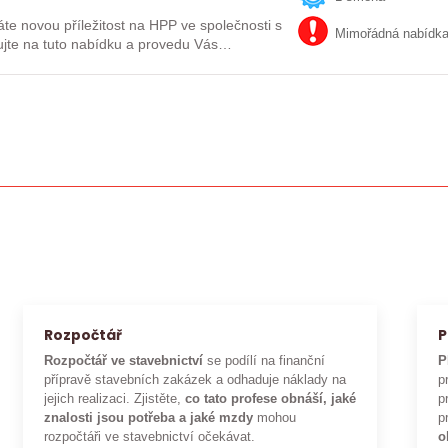
te novou příležitost na HPP ve společnosti s
Mimořádná nabídk
tatkem zakázek a prací bez směnování? Reagujte na tuto nabídku a provedu Vás…
Rozpočtář
P
Rozpočtář ve stavebnictví
se podílí na finanční
P
přípravě stavebních zakázek a odhaduje náklady na
p
jejich realizaci. Zjistěte,
co tato profese obnáší, jaké
p
znalosti jsou potřeba a jaké mzdy
mohou
p
rozpočtáři ve stavebnictví očekávat.
o