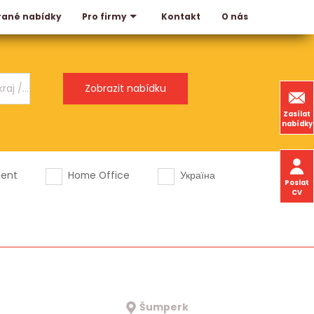
rané nabídky
Kontakt
O nás
Pro firmy
Zasílat
nabídky
dent
Home Office
Україна
Poslat
CV
Šumperk