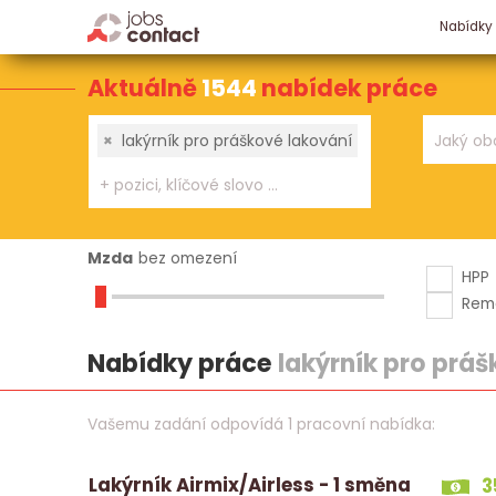
Nabídky
Aktuálně
1544
nabídek práce
×
lakýrník pro práškové lakování
Mzda
bez omezení
HPP
Rem
Nabídky práce
lakýrník pro prá
Vašemu zadání odpovídá 1 pracovní nabídka:
Lakýrník Airmix/Airless - 1 směna
3