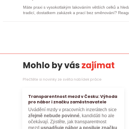
Máte praxi s vysokotlakým lakováním větších celků a hledá
tradicí, dos
Mohlo by vás
zajímat
Přečtěte si novinky ze světa nabídek práce
Transparentnost mezd v Česku: Výhoda
pro nábor i značku zaměstnavatele
Uvádění mzdy v pracovních inzerátech sice
zřejmě nebude povinné
, kandidáti ho ale
očekávají. Zjistěte, jak transparentnost
mezd
usnadňuje nábor a posiluje značku