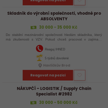
Reagovat na pozici
Skladník do výrobní společnosti, vhodné pro
ABSOLVENTY
30 000 - 35 000 Kč
Do stabilní mezinárodní společnosti hledám skladníka, který
má zkušenosti s VZV. Pokud chceš pracovat v zajímavé
společnosti v automotive průmyslu, tak neváhej a pošli mi svůj
životopis!
Reaguj IHNED
5 týdnů dovolené
Havlíčkův Brod
Reagovat na pozici
NÁKUPČÍ – LOGISTIK / Supply Chain
Specialist #2982
30 000 - 50 000 Kč