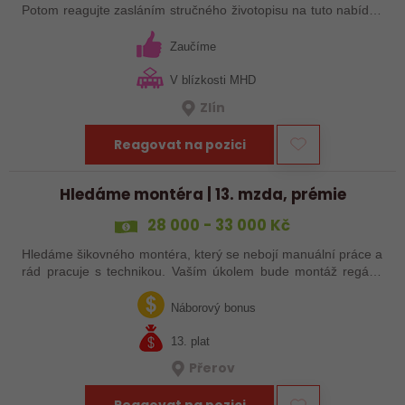
Potom reagujte zasláním stručného životopisu na tuto nabídku
práce!
Zaučíme
V blízkosti MHD
Zlín
Reagovat na pozici
Hledáme montéra | 13. mzda, prémie
28 000 - 33 000 Kč
Hledáme šikovného montéra, který se nebojí manuální práce a
rád pracuje s technikou. Vaším úkolem bude montáž regálů,
dopravníků a autonomních vozíků (VZV) podle výkresů.
Nabízíme stabilní práci u…
Náborový bonus
13. plat
Přerov