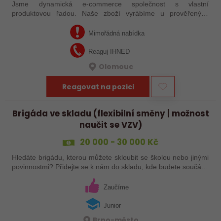
Jsme dynamická e-commerce společnost s vlastní
produktovou řadou. Naše zboží vyrábíme u prověřených
partnerů v Číně a prodáváme jej zákazníkům v České
republice i zahraničí. Stojíme před dalším…
Mimořádná nabídka
Reaguj IHNED
Olomouc
Reagovat na pozici
Brigáda ve skladu (flexibilní směny | možnost
naučit se VZV)
20 000 - 30 000 Kč
Hledáte brigádu, kterou můžete skloubit se školou nebo jinými
povinnostmi? Přidejte se k nám do skladu, kde budete součástí
pohodového týmu a získáte zkušenosti nejen s prací ve
skladu, ale také s…
Zaučíme
Junior
Brno-město