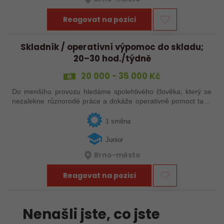
Reagovat na pozici
Skladník / operativní výpomoc do skladu;
20–30 hod./týdně
20 000 - 35 000 Kč
Do menšího provozu hledáme spolehlivého člověka, který se
nezalekne různorodé práce a dokáže operativně pomoct tam,
kde je zrovna potřeba. Nejde o stereotypní „stání u pásu“, ale
o praktickou…
1 směna
Junior
Brno-město
Reagovat na pozici
Nenašli jste, co jste