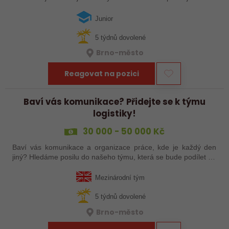
zajištění plynulých dodávek technických produktů. Čeká vás
komunikace s…
Junior
5 týdnů dovolené
Brno-město
Reagovat na pozici
Baví vás komunikace? Přidejte se k týmu
logistiky!
30 000 - 50 000 Kč
Baví vás komunikace a organizace práce, kde je každý den
jiný? Hledáme posilu do našeho týmu, která se bude podílet na
koordinaci dodávek technických produktů, komunikaci se
zahraničními dodavateli a…
Mezinárodní tým
5 týdnů dovolené
Brno-město