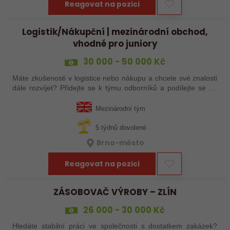
Reagovat na pozici
Logistik/Nákupční | mezinárodní obchod,
vhodné pro juniory
30 000 - 50 000 Kč
Máte zkušenosti v logistice nebo nákupu a chcete své znalosti
dále rozvíjet? Přidejte se k týmu odborníků a podílejte se na
zajištění plynulých dodávek technických produktů. Čeká vás
komunikace s…
Mezinárodní tým
5 týdnů dovolené
Brno-město
Reagovat na pozici
ZÁSOBOVAČ VÝROBY – ZLÍN
26 000 - 30 000 Kč
Hledáte stabilní práci ve společnosti s dostatkem zakázek?