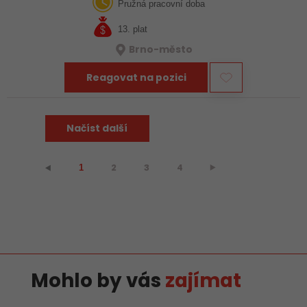
bez problémů a zákazník…
Pružná pracovní doba
13. plat
Brno-město
Reagovat na pozici
Načíst další
2
3
4
⯈
⯇
1
Mohlo by vás
zajímat