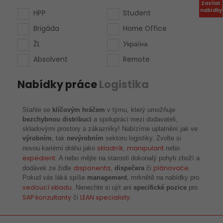
Zasílat
nabídky
HPP
Student
Brigáda
Home Office
ŽL
Україна
Absolvent
Remote
Nabídky práce
Logistika
Staňte se
klíčovým hráčem
v týmu, který umožňuje
bezchybnou distribuci
a spolupráci mezi dodavateli,
skladovými prostory a zákazníky! Nabízíme uplatnění jak ve
výrobním
, tak
nevýrobním
sektoru logistiky. Zvolte si
skladník
manipulant
novou kariérní dráhu jako
,
nebo
expedient
. A nebo mějte na starosti dokonalý pohyb zboží a
disponenta
plánovače
dodávek ze židle
,
dispečera
či
.
Pokud vás láká spíše
management
, mrknětě na nabídky pro
vedoucí skladu
. Nenechte si ujít ani
specifické pozice
pro
SAP konzultanty
LEAN specialisty
či
.