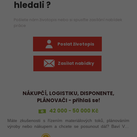
hledali ?
Pošlete nám životopis nebo si spusťte zasílání nabídek
práce
Poslat životopis
Zasílat nabídky
NÁKUPČÍ, LOGISTIKU, DISPONENTE,
PLÁNOVAČI - přihlaš se!
42 000 - 50 000 Kč
Máte zkušenosti s řízením materiálových toků, plánováním
výroby nebo nákupem a chcete se posunout dál? Baví Vás
koordinovat věci tak, aby materiál dorazil včas, výroba běžela