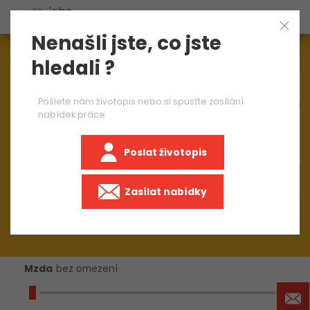
Nenašli jste, co jste
Aktuálně
1545
nabídek práce
hledali ?
Pošlete nám životopis nebo si spusťte zasílání
nabídek práce
×
Logistika
Poslat životopis
Zasílat nabídky
Mzda
bez omezení