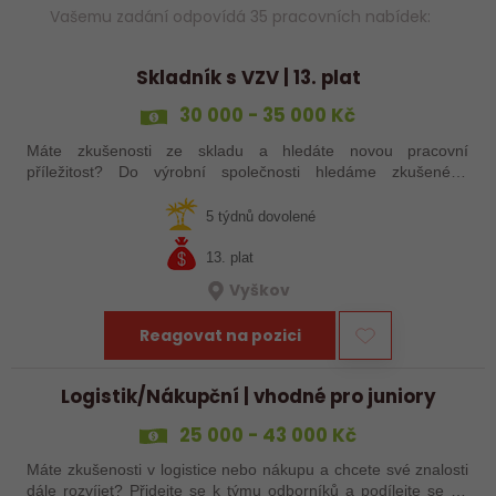
Vašemu zadání odpovídá 35 pracovních nabídek:
Skladník s VZV | 13. plat
30 000 - 35 000 Kč
Máte zkušenosti ze skladu a hledáte novou pracovní
příležitost? Do výrobní společnosti hledáme zkušeného
skladníka, který se postará o příjem a expedici materiálu.
5 týdnů dovolené
13. plat
Vyškov
Reagovat na pozici
Logistik/Nákupční | vhodné pro juniory
25 000 - 43 000 Kč
Máte zkušenosti v logistice nebo nákupu a chcete své znalosti
dále rozvíjet? Přidejte se k týmu odborníků a podílejte se na