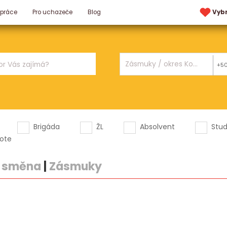
 práce
Pro uchazeče
Blog
Vyb
+5
Brigáda
ŽL
Absolvent
Stu
ote
1 směna
|
Zásmuky
.