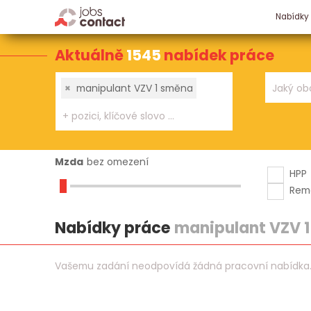
Nabídky
Aktuálně
1545
nabídek práce
×
manipulant VZV 1 směna
Mzda
bez omezení
HPP
Rem
Nabídky práce
manipulant VZV 
Vašemu zadání neodpovídá žádná pracovní nabídka