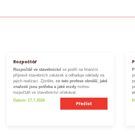
Rozpočtář
P
Rozpočtář ve stavebnictví
se podílí na finanční
P
přípravě stavebních zakázek a odhaduje náklady na
p
jejich realizaci. Zjistěte,
co tato profese obnáší, jaké
p
znalosti jsou potřeba a jaké mzdy
mohou
p
rozpočtáři ve stavebnictví očekávat.
o
Datum: 17.7.2026
D
Přečíst