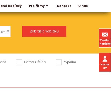
rané nabídky
Kontakt
O nás
Pro firmy
0 km
Zasílat
nabídky
dent
Home Office
Україна
Poslat
CV