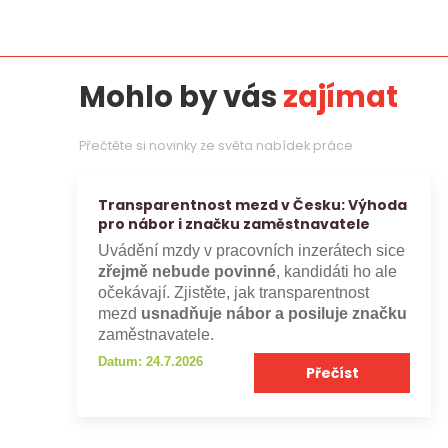
Mohlo by vás
zajímat
Přečtěte si novinky ze světa nabídek práce
Transparentnost mezd v Česku: Výhoda
pro nábor i značku zaměstnavatele
Uvádění mzdy v pracovních inzerátech sice
zřejmě nebude povinné
, kandidáti ho ale
očekávají. Zjistěte, jak transparentnost
mezd
usnadňuje nábor a posiluje značku
zaměstnavatele.
Datum: 24.7.2026
Přečíst