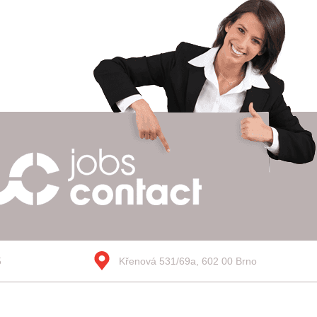
5
Křenová 531/69a, 602 00 Brno