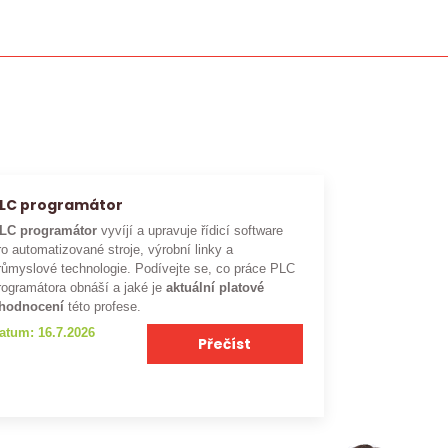
LC programátor
LC programátor
vyvíjí a upravuje řídicí software
ro automatizované stroje, výrobní linky a
růmyslové technologie. Podívejte se, co práce PLC
rogramátora obnáší a jaké je
aktuální platové
hodnocení
této profese.
atum: 16.7.2026
Přečíst