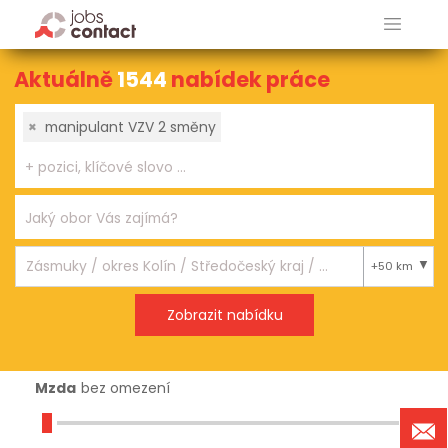
Aktuálně
1544
nabídek práce
×
manipulant VZV 2 směny
+50 km
Mzda
bez omezení