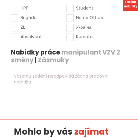
Zasílat
nabídky
HPP
Student
Brigáda
Home Office
ŽL
Україна
Absolvent
Remote
Nabídky práce
manipulant VZV 2
směny
|
Zásmuky
Vašemu zadání neodpovídá žádná pracovní
nabídka.
Mohlo by vás
zajímat