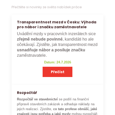
Přečtěte si novinky ze světa nabídek práce
Transparentnost mezd v Česku: Výhoda
pro nábor i značku zaměstnavatele
Uvádění mzdy v pracovních inzerátech sice
zřejmě nebude povinné
, kandidáti ho ale
očekávají. Zjistěte, jak transparentnost mezd
usnadňuje nábor a posiluje značku
zaměstnavatele.
Datum: 24.7.2026
Přečíst
Rozpočtář
Rozpočtář ve stavebnictví
se podílí na finanční
přípravě stavebních zakázek a odhaduje náklady na
jejich realizaci. Zjistěte,
co tato profese obnáší, jaké
znalosti jsou potřeba a jaké mzdy
mohou rozpočtáři