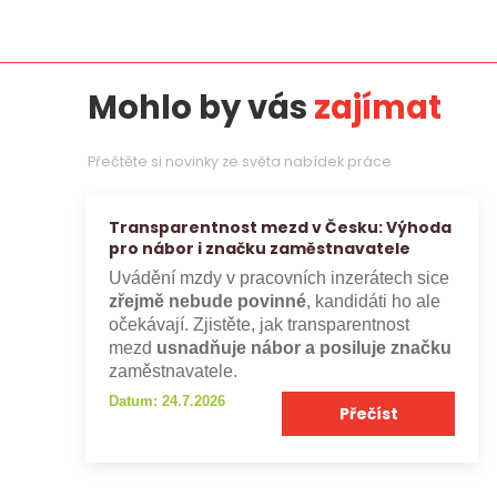
Mohlo by vás
zajímat
Přečtěte si novinky ze světa nabídek práce
Transparentnost mezd v Česku: Výhoda
pro nábor i značku zaměstnavatele
Uvádění mzdy v pracovních inzerátech sice
zřejmě nebude povinné
, kandidáti ho ale
očekávají. Zjistěte, jak transparentnost
mezd
usnadňuje nábor a posiluje značku
zaměstnavatele.
Datum: 24.7.2026
Přečíst