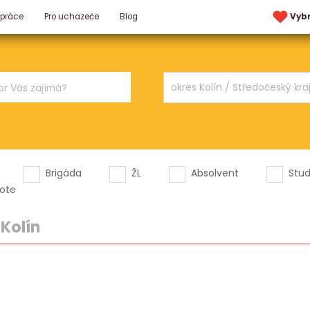
 práce
Pro uchazeče
Blog
Vyb
Brigáda
ŽL
Absolvent
Stu
ote
|
Kolín
.