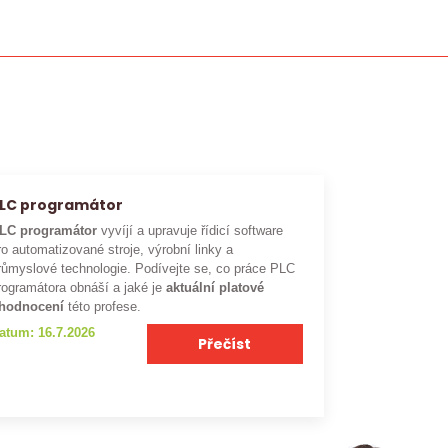
LC programátor
LC programátor
vyvíjí a upravuje řídicí software
ro automatizované stroje, výrobní linky a
růmyslové technologie. Podívejte se, co práce PLC
rogramátora obnáší a jaké je
aktuální platové
hodnocení
této profese.
atum: 16.7.2026
Přečíst