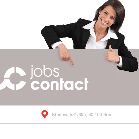
5
Křenová 531/69a, 602 00 Brno