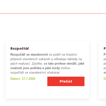
Rozpočtář
P
Rozpočtář ve stavebnictví
se podílí na finanční
P
přípravě stavebních zakázek a odhaduje náklady na
p
jejich realizaci. Zjistěte,
co tato profese obnáší, jaké
p
znalosti jsou potřeba a jaké mzdy
mohou
p
rozpočtáři ve stavebnictví očekávat.
o
Datum: 17.7.2026
D
Přečíst