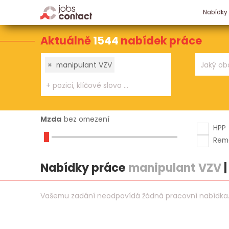
Nabídky
Aktuálně
1544
nabídek práce
×
manipulant VZV
Mzda
bez omezení
HPP
Rem
Nabídky práce
manipulant VZV
Vašemu zadání neodpovídá žádná pracovní nabídka