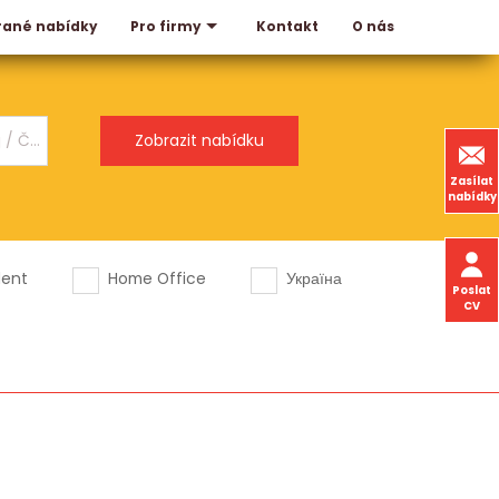
rané nabídky
Kontakt
O nás
Pro firmy
Zasílat
nabídky
dent
Home Office
Україна
Poslat
CV