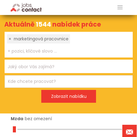
Aktuálně
1544
nabídek práce
×
marketingová pracovnice
Mzda
bez omezení