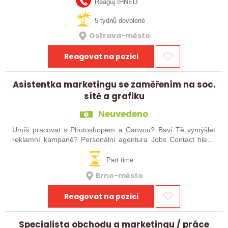
novou úroveň. Hledáme…
Reaguj IHNED
5 týdnů dovolené
Ostrava-město
Reagovat na pozici
Asistentka marketingu se zaměřením na soc.
sítě a grafiku
Neuvedeno
Umíš pracovat s Photoshopem a Canvou? Baví Tě vymýšlet
reklamní kampaně? Personální agentura Jobs Contact hledá
studentku na dlouhodobou brigádu v marketingu. Pokud máš
zájem, neváhej se ozvat! Kromě…
Part time
Brno-město
Reagovat na pozici
Specialista obchodu a marketingu / práce