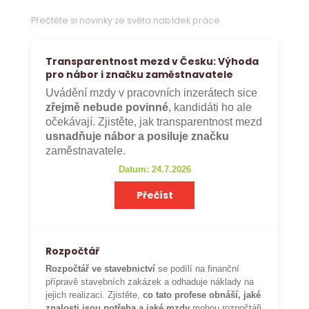
Přečtěte si novinky ze světa nabídek práce
Transparentnost mezd v Česku: Výhoda
pro nábor i značku zaměstnavatele
Uvádění mzdy v pracovních inzerátech sice
zřejmě nebude povinné
, kandidáti ho ale
očekávají. Zjistěte, jak transparentnost mezd
usnadňuje nábor a posiluje značku
zaměstnavatele.
Datum: 24.7.2026
Přečíst
Rozpočtář
Rozpočtář ve stavebnictví
se podílí na finanční
přípravě stavebních zakázek a odhaduje náklady na
jejich realizaci. Zjistěte,
co tato profese obnáší, jaké
znalosti jsou potřeba a jaké mzdy
mohou rozpočtáři