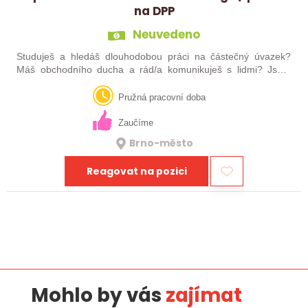
na DPP
Neuvedeno
Studuješ a hledáš dlouhodobou práci na částečný úvazek?
Máš obchodního ducha a rád/a komunikuješ s lidmi? Jsme
personální agentura a uvítáme posilu do našeho obchodního
týmu - máme pro Tebe zajímavou…
Pružná pracovní doba
Zaučíme
Brno-město
Reagovat na pozici
Mohlo by vás
zajímat