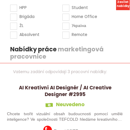
Zasílat
nabídky
HPP
Student
Brigáda
Home Office
ŽL
Україна
Absolvent
Remote
Nabídky práce
marketingová
pracovnice
Vašemu zadání odpovídají 3 pracovní nabídky:
AI Kreativní AI Designér / AI Creative
Designer #2995
Neuvedeno
Chcete tvořit vizuální obsah budoucnosti pomocí umělé
inteligence? Ve společnosti TEFCOLD hledáme kreativního AI
designéra, který pomůže posunout naši vizuální komunikaci na