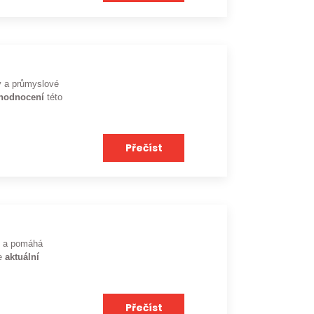
ky a průmyslové
ohodnocení
této
Přečíst
dů a pomáhá
je
aktuální
Přečíst