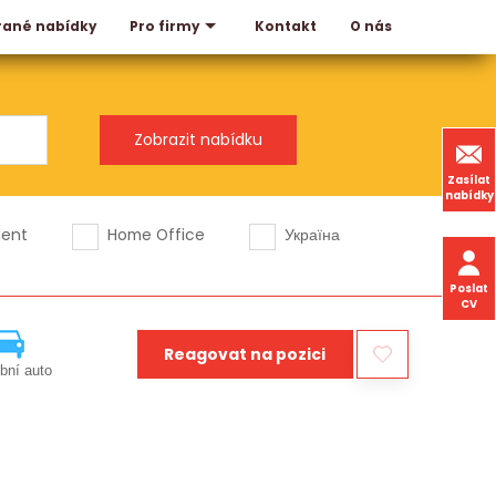
rané nabídky
Kontakt
O nás
Pro firmy
Zasílat
nabídky
dent
Home Office
Україна
Poslat
CV
Reagovat na pozici
bní auto