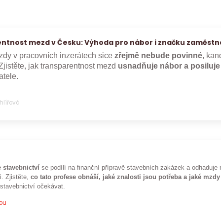
ntnost mezd v Česku: Výhoda pro nábor i značku zaměstn
dy v pracovních inzerátech sice
zřejmě nebude povinné
, kan
Zjistěte, jak transparentnost mezd
usnadňuje nábor a posiluj
tele.
Uhlířová
 stavebnictví
se podílí na finanční přípravě stavebních zakázek a odhaduje 
i. Zjistěte,
co tato profese obnáší, jaké znalosti jsou potřeba a jaké mzdy
 stavebnictví očekávat.
pou