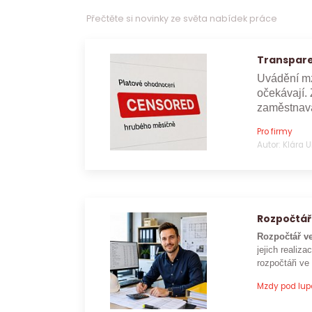
Přečtěte si novinky ze světa nabídek práce
Transpare
Uvádění mz
očekávají. 
zaměstnava
Pro firmy
Autor: Klára 
Rozpočtář
Rozpočtář ve
jejich realizac
rozpočtáři ve
Mzdy pod lu