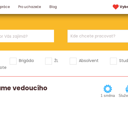
 práce
Pro uchazeče
Blog
Vyb
Brigáda
ŽL
Absolvent
Stu
ote
dáme vedoucího
1 směna
Služe