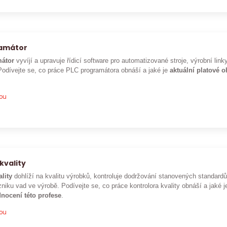
ramátor
átor
vyvíjí a upravuje řídicí software pro automatizované stroje, výrobní lin
Podívejte se, co práce PLC programátora obnáší a jaké je
aktuální platové 
pou
kvality
ality
dohlíží na kvalitu výrobků, kontroluje dodržování stanovených standar
niku vad ve výrobě. Podívejte se, co práce kontrolora kvality obnáší a jaké 
nocení této profese
.
pou