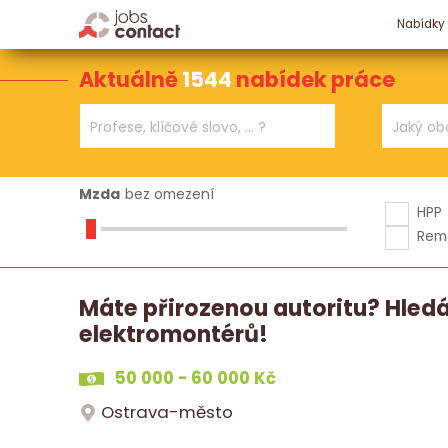
Nabídky
Aktuálně
1544
nabídek práce
Mzda
bez omezení
HPP
Rem
Máte přirozenou autoritu? Hle
elektromontérů!
50 000 - 60 000 Kč
Ostrava-město