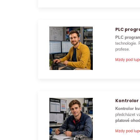
PLC prog
PLC program
technologie. 
profese.
Mzdy pod lu
Kontrolor 
Kontrolor kv
předcházet vz
platové ohod
Mzdy pod lu