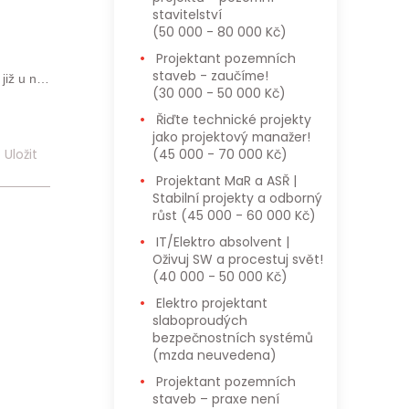
stavitelství
(50 000 - 80 000 Kč)
Projektant pozemních
staveb - zaučíme!
již u nás
(30 000 - 50 000 Kč)
Řiďte technické projekty
jako projektový manažer!
e pro ně
(45 000 - 70 000 Kč)
Uložit
Projektant MaR a ASŘ |
Stabilní projekty a odborný
ní údaje
růst
(45 000 - 60 000 Kč)
s Obecným
atelům a
IT/Elektro absolvent |
Oživuj SW a procestuj svět!
 a osobní
(40 000 - 50 000 Kč)
Elektro projektant
slaboproudých
bezpečnostních systémů
(mzda neuvedena)
Projektant pozemních
staveb – praxe není