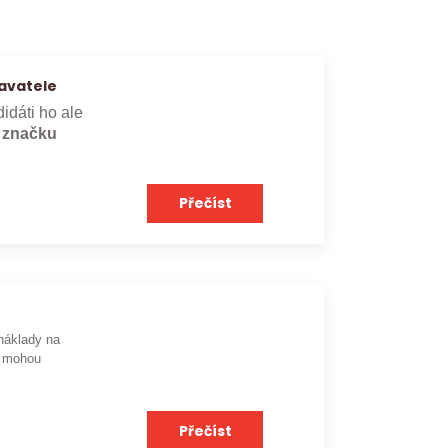
avatele
didáti ho ale
e značku
Přečíst
náklady na
mohou
Přečíst