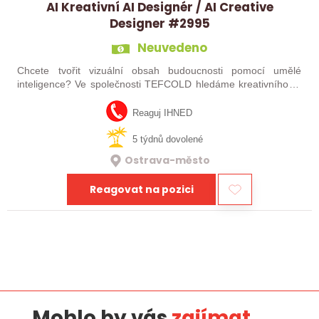
AI Kreativní AI Designér / AI Creative
Designer #2995
Neuvedeno
Chcete tvořit vizuální obsah budoucnosti pomocí umělé
inteligence? Ve společnosti TEFCOLD hledáme kreativního AI
designéra, který pomůže posunout naši vizuální komunikaci na
novou úroveň. Hledáme…
Reaguj IHNED
5 týdnů dovolené
Ostrava-město
Reagovat na pozici
Mohlo by vás
zajímat