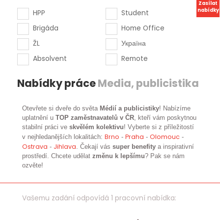
Zasílat
nabídky
HPP
Student
Brigáda
Home Office
ŽL
Україна
Absolvent
Remote
Nabídky práce
Media, publicistika
Otevřete si dveře do světa
Médií a publicistiky
! Nabízíme
uplatnění u
TOP zaměstnavatelů v ČR
, kteří vám poskytnou
stabilní práci ve
skvělém kolektivu
! Vyberte si z příležitostí
Brno
Praha
Olomouc
v nejhledanějších lokalitách:
-
-
-
Ostrava
Jihlava
-
. Čekají vás
super benefity
a inspirativní
prostředí. Chcete udělat
změnu k lepšímu
? Pak se nám
ozvěte!
Vašemu zadání odpovídá 1 pracovní nabídka: