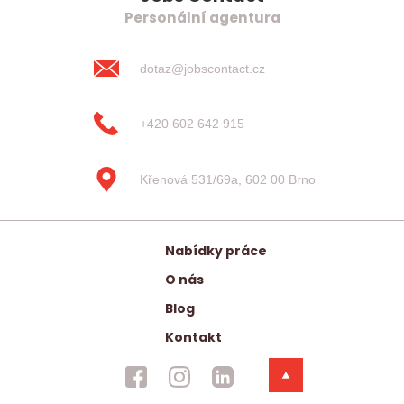
Personální agentura
dotaz@jobscontact.cz
+420 602 642 915
Křenová 531/69a, 602 00 Brno
Nabídky práce
O nás
Blog
Kontakt