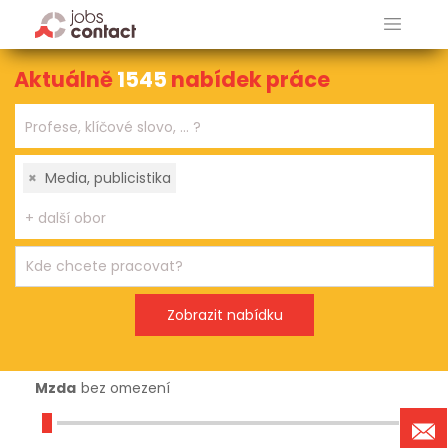
Aktuálně
1545
nabídek práce
×
Media, publicistika
Mzda
bez omezení