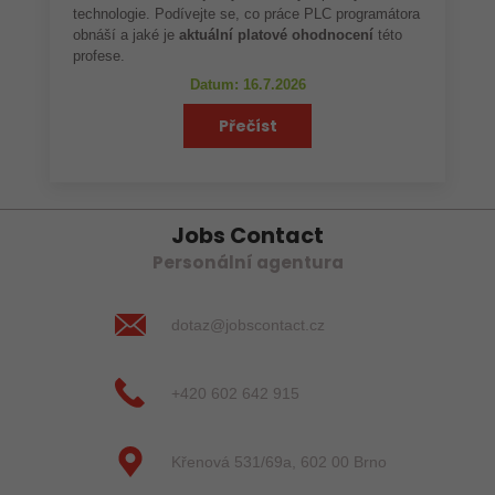
technologie. Podívejte se, co práce PLC programátora
obnáší a jaké je
aktuální platové ohodnocení
této
profese.
Datum: 16.7.2026
Přečíst
Jobs Contact
Personální agentura
dotaz@jobscontact.cz
+420 602 642 915
Křenová 531/69a, 602 00 Brno