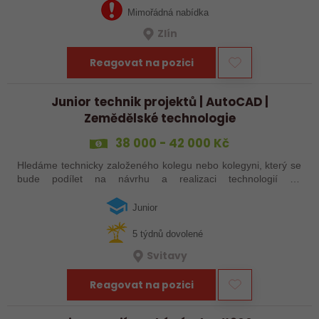
Mimořádná nabídka
Zlín
Reagovat na pozici
Junior technik projektů | AutoCAD |
Zemědělské technologie
38 000 - 42 000 Kč
Hledáme technicky založeného kolegu nebo kolegyni, který se
bude podílet na návrhu a realizaci technologií do
zemědělských staveb. Pokud máte zkušenosti s technickými
projekty, orientujete se ve…
Junior
5 týdnů dovolené
Svitavy
Reagovat na pozici