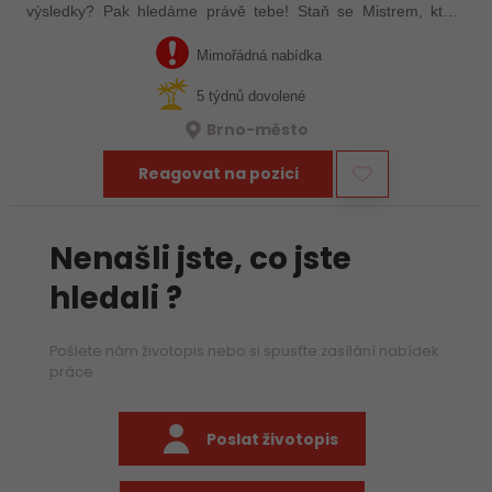
výsledky? Pak hledáme právě tebe! Staň se Mistrem, který
udrží naši výrobu v chodu, zajistí plnění KPIs a pomůže týmu
růst.
Mimořádná nabídka
5 týdnů dovolené
Brno-město
Reagovat na pozici
Nenašli jste, co jste
hledali ?
Pošlete nám životopis nebo si spusťte zasílání nabídek
práce
Poslat životopis