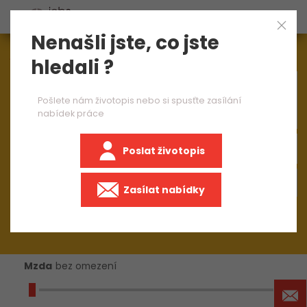
Nenašli jste, co jste
Aktuálně
1544
nabídek práce
hledali ?
×
mistr kovovýroby 1 směna
Pošlete nám životopis nebo si spusťte zasílání
nabídek práce
Poslat životopis
Zasílat nabídky
Mzda
bez omezení