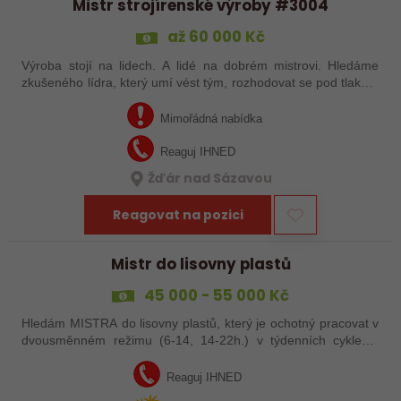
Mistr strojírenské výroby #3004
až 60 000 Kč
Výroba stojí na lidech. A lidé na dobrém mistrovi. Hledáme
zkušeného lídra, který umí vést tým, rozhodovat se pod tlakem
a hledá řešení místo výmluv. Pokud máte zkušenosti ze
strojírenské výroby a…
Mimořádná nabídka
Reaguj IHNED
Žďár nad Sázavou
Reagovat na pozici
Mistr do lisovny plastů
45 000 - 55 000 Kč
Hledám MISTRA do lisovny plastů, který je ochotný pracovat v
dvousměnném režimu (6-14, 14-22h.) v týdenních cyklech.
Pokud máte zkušenosti s vedením týmu ve výrobě, tak se s
Vámi rádi setkáme na…
Reaguj IHNED