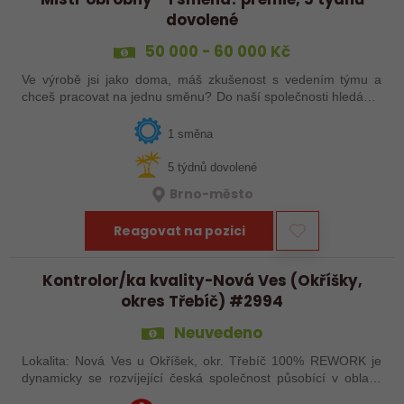
dovolené
50 000 - 60 000 Kč
Ve výrobě jsi jako doma, máš zkušenost s vedením týmu a
chceš pracovat na jednu směnu? Do naší společnosti hledáme
kolegu na pozici mistra obrobny! Rozumíš technologii obrábění
a práci s CNC stroji?…
1 směna
5 týdnů dovolené
Brno-město
Reagovat na pozici
Kontrolor/ka kvality-Nová Ves (Okříšky,
okres Třebíč) #2994
Neuvedeno
Lokalita: Nová Ves u Okříšek, okr. Třebíč 100% REWORK je
dynamicky se rozvíjející česká společnost působící v oblasti
kontrolních služeb pro automobilový průmysl s provozy po celé