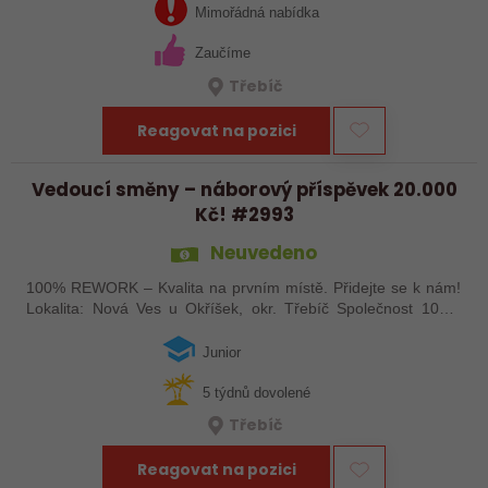
ČR. Zabýváme se…
Mimořádná nabídka
Zaučíme
Třebíč
Reagovat na pozici
Vedoucí směny – náborový příspěvek 20.000
Kč! #2993
Neuvedeno
100% REWORK – Kvalita na prvním místě. Přidejte se k nám!
Lokalita: Nová Ves u Okříšek, okr. Třebíč Společnost 100%
REWORK je ryze česká firma specializující se na precizní
kontrolu dílů pro…
Junior
5 týdnů dovolené
Třebíč
Reagovat na pozici