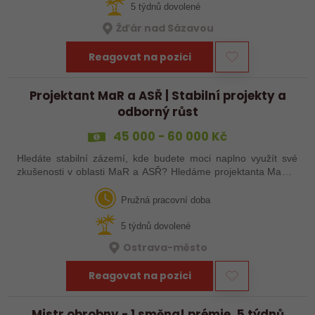
5 týdnů dovolené
Žďár nad Sázavou
Reagovat na pozici
Projektant MaR a ASŘ | Stabilní projekty a
odborný růst
45 000 - 60 000 Kč
Hledáte stabilní zázemí, kde budete moci naplno využít své
zkušenosti v oblasti MaR a ASŘ? Hledáme projektanta MaR a
ASŘ, který se zapojí do projektování průmyslových technologií
a návrhu technických…
Pružná pracovní doba
5 týdnů dovolené
Ostrava-město
Reagovat na pozici
Mistr obrobny - 1 směna! prémie, 5 týdnů