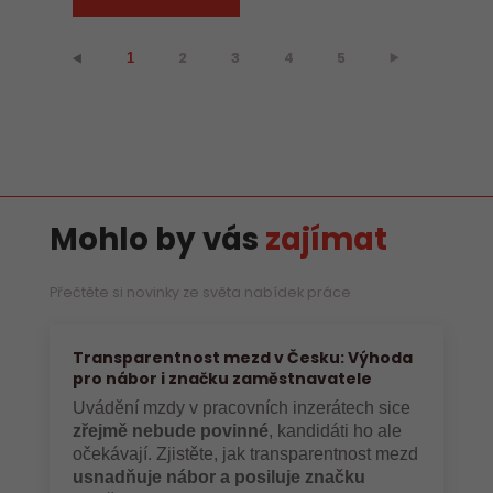
2
3
4
5
⯈
⯇
1
Mohlo by vás
zajímat
Přečtěte si novinky ze světa nabídek práce
Transparentnost mezd v Česku: Výhoda
pro nábor i značku zaměstnavatele
Uvádění mzdy v pracovních inzerátech sice
zřejmě nebude povinné
, kandidáti ho ale
očekávají. Zjistěte, jak transparentnost mezd
usnadňuje nábor a posiluje značku