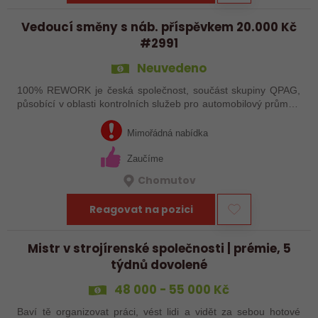
Vedoucí směny s náb. příspěvkem 20.000 Kč
#2991
Neuvedeno
100% REWORK je česká společnost, součást skupiny QPAG,
působící v oblasti kontrolních služeb pro automobilový průmysl
se 6 pobočkami po celé České republice. Zabýváme se
kontrolou, tříděním, měřením…
Mimořádná nabídka
Zaučíme
Chomutov
Reagovat na pozici
Mistr v strojírenské společnosti | prémie, 5
týdnů dovolené
48 000 - 55 000 Kč
Baví tě organizovat práci, vést lidi a vidět za sebou hotové