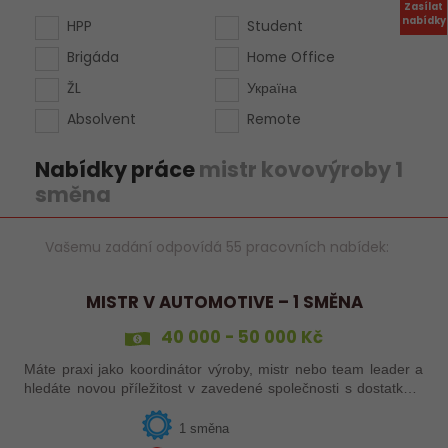
Zasílat
nabídky
HPP
Student
Brigáda
Home Office
ŽL
Україна
Absolvent
Remote
Nabídky práce
mistr kovovýroby 1
směna
Vašemu zadání odpovídá 55 pracovních nabídek:
MISTR V AUTOMOTIVE – 1 SMĚNA
40 000 - 50 000 Kč
Máte praxi jako koordinátor výroby, mistr nebo team leader a
hledáte novou příležitost v zavedené společnosti s dostatkem
zakázek a bohatou nabídkou firemních benefitů?
1 směna