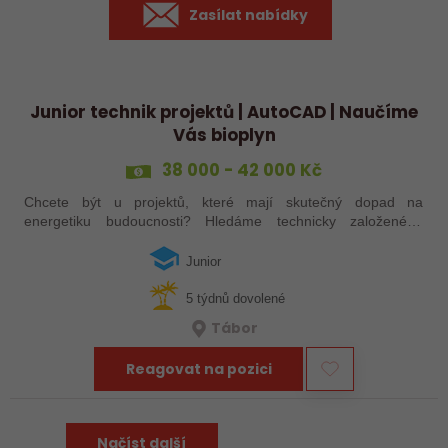
Zasílat nabídky
Junior technik projektů | AutoCAD | Naučíme
Vás bioplyn
38 000 - 42 000 Kč
Chcete být u projektů, které mají skutečný dopad na
energetiku budoucnosti? Hledáme technicky založeného
kolegu nebo kolegyni, který se bude podílet na návrhu a
realizaci bioplynových stanic po celé…
Junior
5 týdnů dovolené
Tábor
Reagovat na pozici
Načíst další