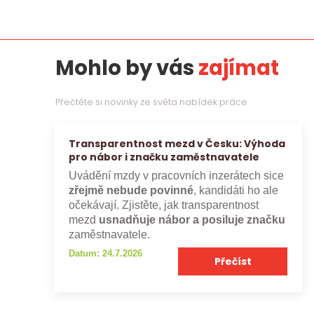
Mohlo by vás
zajímat
Přečtěte si novinky ze světa nabídek práce
Transparentnost mezd v Česku: Výhoda
pro nábor i značku zaměstnavatele
Uvádění mzdy v pracovních inzerátech sice
zřejmě nebude povinné
, kandidáti ho ale
očekávají. Zjistěte, jak transparentnost
mezd
usnadňuje nábor a posiluje značku
zaměstnavatele.
Datum: 24.7.2026
Přečíst