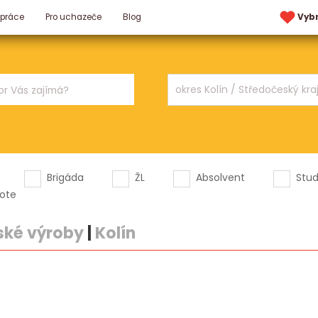
 práce
Pro uchazeče
Blog
Vyb
Brigáda
ŽL
Absolvent
Stu
ote
ské výroby
|
Kolín
.