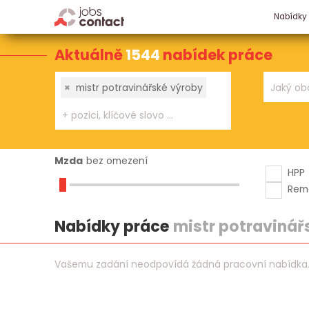
Nabídky
Aktuálně
1544
nabídek práce
×
mistr potravinářské výroby
Mzda
bez omezení
HPP
Rem
Nabídky práce
mistr potravinář
Vašemu zadání neodpovídá žádná pracovní nabídka