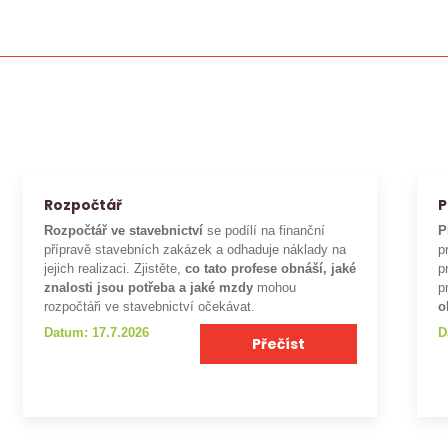
Rozpočtář
P
Rozpočtář ve stavebnictví
se podílí na finanční
P
přípravě stavebních zakázek a odhaduje náklady na
p
jejich realizaci. Zjistěte,
co tato profese obnáší, jaké
p
znalosti jsou potřeba a jaké mzdy
mohou
p
rozpočtáři ve stavebnictví očekávat.
o
Datum: 17.7.2026
D
Přečíst