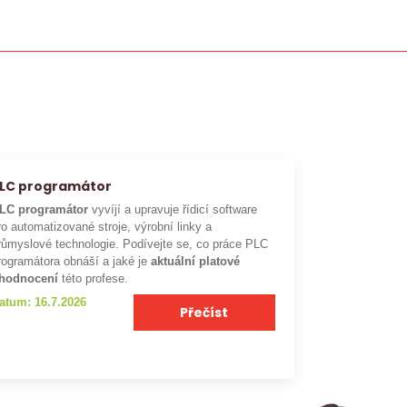
LC programátor
LC programátor
vyvíjí a upravuje řídicí software
ro automatizované stroje, výrobní linky a
růmyslové technologie. Podívejte se, co práce PLC
rogramátora obnáší a jaké je
aktuální platové
hodnocení
této profese.
atum: 16.7.2026
Přečíst