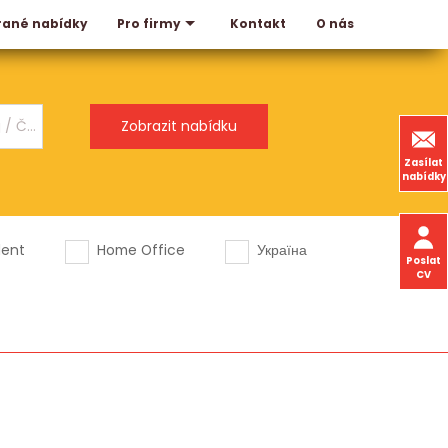
rané nabídky
Kontakt
O nás
Pro firmy
Zasílat
nabídky
dent
Home Office
Україна
Poslat
CV