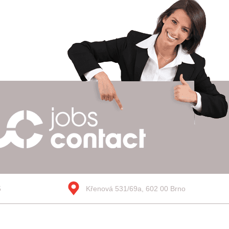
5
Křenová 531/69a, 602 00 Brno