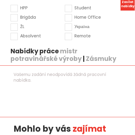
Zasílat
nabídky
HPP
Student
Brigáda
Home Office
ŽL
Україна
Absolvent
Remote
Nabídky práce
mistr
potravinářské výroby
|
Zásmuky
Vašemu zadání neodpovídá žádná pracovní
nabídka.
Mohlo by vás
zajímat