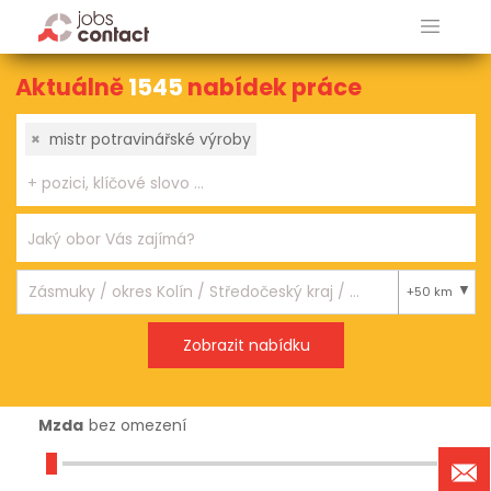
Aktuálně
1545
nabídek práce
×
mistr potravinářské výroby
+50 km
Mzda
bez omezení