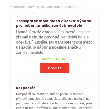
Přečtěte si novinky ze světa nabídek práce
Transparentnost mezd v Česku: Výhoda
pro nábor i značku zaměstnavatele
Uvádění mzdy v pracovních inzerátech sice
zřejmě nebude povinné
, kandidáti ho ale
očekávají. Zjistěte, jak transparentnost mezd
usnadňuje nábor a posiluje značku
zaměstnavatele.
Datum: 24.7.2026
Přečíst
Rozpočtář
Rozpočtář ve stavebnictví
se podílí na finanční
přípravě stavebních zakázek a odhaduje náklady na
jejich realizaci. Zjistěte,
co tato profese obnáší, jaké
znalosti jsou potřeba a jaké mzdy
mohou rozpočtáři