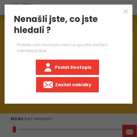
Nenašli jste, co jste
Aktuálně
1545
nabídek práce
hledali ?
×
mzdová účetní junior
Pošlete nám životopis nebo si spusťte zasílání
nabídek práce
Poslat životopis
Zasílat nabídky
Mzda
bez omezení