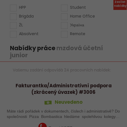
Zasílat
nabídky
HPP
Student
Brigáda
Home Office
ŽL
Україна
Absolvent
Remote
Nabídky práce
mzdová účetní
junior
Vašemu zadání odpovídá 24 pracovních nabídek:
Fakturantka/Administrativní podpora
(zkrácený úvazek) #3006
Neuvedeno
Máte rádi pořádek v dokumentech, číslech i administrativě? Do
společnosti Pizza Bombastica hledáme spolehlivou kolegyni,
která podpoří naši účetní a administrativní agendu. Pokud