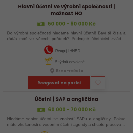
Hlavní účetní ve výrobní společnosti |
možnost HO
50 000 - 60 000 Kč
Do výrobní společnosti hledáme hlavní účetní! Baví tě čísla a
rád/a máš ve věcech pořádek? Podvojné účetnictví zvládáš
levou zadní a máš zkušenost z výrobní firmy? Tak to hledáme
právě Tebe, tak…
Reaguj IHNED
5 týdnů dovolené
Brno-město
Reagovat na pozici
Účetní | SAP a angličtina
60 000 - 70 000 Kč
Hledáme senior účetní se znalostí SAPu a angličtiny. Pokud
máte zkušenosti s vedením účetní agendy a chcete pracovat v
mezinárodním prostředí, tato příležitost může být právě pro