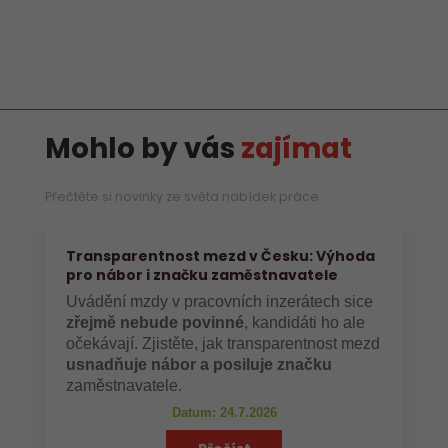
Mohlo by vás
zajímat
Přečtěte si novinky ze světa nabídek práce
Transparentnost mezd v Česku: Výhoda
pro nábor i značku zaměstnavatele
Uvádění mzdy v pracovních inzerátech sice
zřejmě nebude povinné
, kandidáti ho ale
očekávají. Zjistěte, jak transparentnost mezd
usnadňuje nábor a posiluje značku
zaměstnavatele.
Datum: 24.7.2026