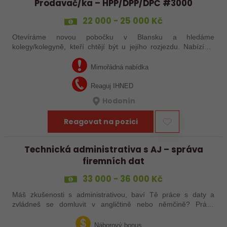
Prodavač/ka – HPP/DPP/DPČ #3000
22 000 - 25 000 Kč
Otevíráme novou pobočku v Blansku a hledáme
kolegy/kolegyně, kteří chtějí být u jejího rozjezdu. Nabízíme
práci s pouze 15 pracovními dny v měsíci, případně brigádu
dle tvých časových možností. Mzda…
Mimořádná nabídka
Reaguj IHNED
Hodonín
Reagovat na pozici
Technická administrativa s AJ – správa
firemních dat
33 000 - 36 000 Kč
Máš zkušenosti s administrativou, baví Tě práce s daty a
zvládneš se domluvit v angličtině nebo němčině? Právě
hledáme pečlivého a spolehlivého kolegu či kolegyni, který/á
se zapojí do správy…
Náborový bonus