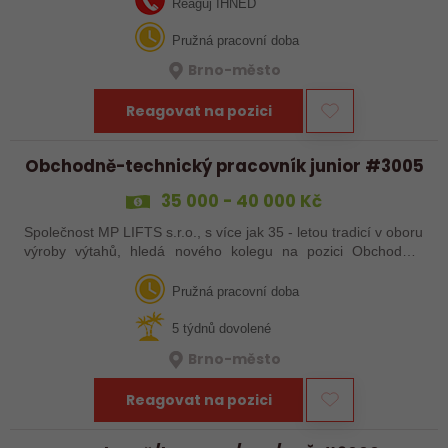
máte zkušenosti se…
Reaguj IHNED
Pružná pracovní doba
Brno-město
Reagovat na pozici
Obchodně-technický pracovník junior #3005
35 000 - 40 000 Kč
Společnost MP LIFTS s.r.o., s více jak 35 - letou tradicí v oboru
výroby výtahů, hledá nového kolegu na pozici Obchodně-
technický pracovník junior Místo výkonu práce: Brno Hledáme
do týmu…
Pružná pracovní doba
5 týdnů dovolené
Brno-město
Reagovat na pozici