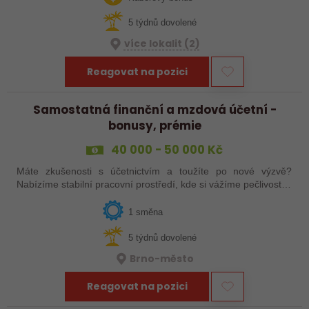
5 týdnů dovolené
více lokalit (2)
Reagovat na pozici
Samostatná finanční a mzdová účetní -
bonusy, prémie
40 000 - 50 000 Kč
Máte zkušenosti s účetnictvím a toužíte po nové výzvě?
Nabízíme stabilní pracovní prostředí, kde si vážíme pečlivosti a
odbornosti, a zároveň prostor pro profesní růst a zlepšování
interních procesů.…
1 směna
5 týdnů dovolené
Brno-město
Reagovat na pozici