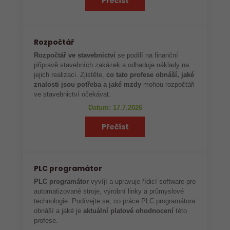
Přečíst
Rozpočtář
Rozpočtář ve stavebnictví
se podílí na finanční
přípravě stavebních zakázek a odhaduje náklady na
jejich realizaci. Zjistěte,
co tato profese obnáší, jaké
znalosti jsou potřeba a jaké mzdy
mohou rozpočtáři
ve stavebnictví očekávat.
Datum: 17.7.2026
Přečíst
PLC programátor
PLC programátor
vyvíjí a upravuje řídicí software pro
automatizované stroje, výrobní linky a průmyslové
technologie. Podívejte se, co práce PLC programátora
obnáší a jaké je
aktuální platové ohodnocení
této
profese.