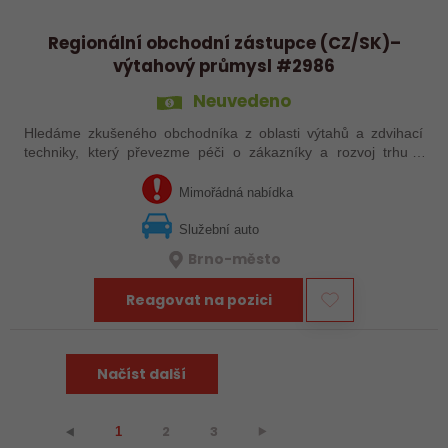
Regionální obchodní zástupce (CZ/SK)–
výtahový průmysl #2986
Neuvedeno
Hledáme zkušeného obchodníka z oblasti výtahů a zdvihací
techniky, který převezme péči o zákazníky a rozvoj trhu v
Česku a na Slovensku.
Mimořádná nabídka
Služební auto
Brno-město
Reagovat na pozici
Načíst další
2
3
⯈
⯇
1