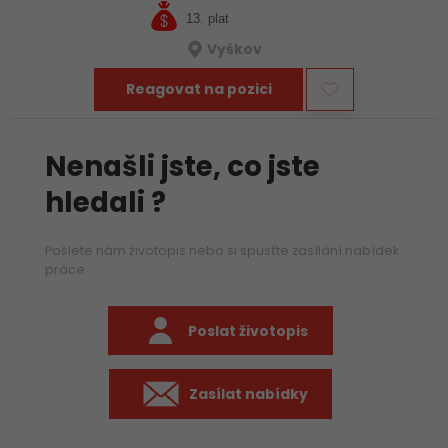
13. plat
Vyškov
Reagovat na pozici
Nenašli jste, co jste
hledali ?
Pošlete nám životopis nebo si spusťte zasílání nabídek
práce
Poslat životopis
Zasílat nabídky