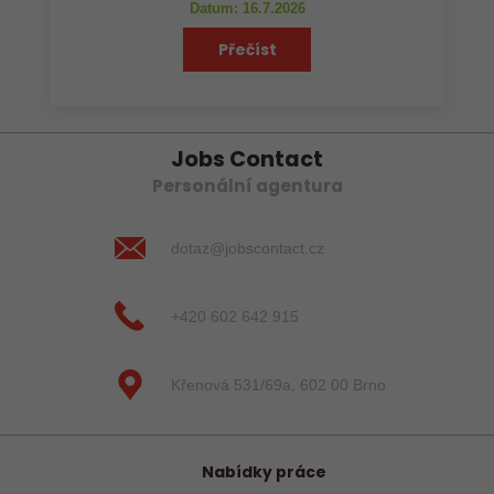
Datum: 16.7.2026
Přečíst
Jobs Contact
Personální agentura
dotaz@jobscontact.cz
+420 602 642 915
Křenová 531/69a, 602 00 Brno
Nabídky práce