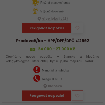
Vás!
Pružná pracovní doba
5 týdnů dovolené
více lokalit (2)
Reagovat na pozici
Prodavač/ka – HPP/DPP/DPČ #2992
24 000 - 27 000 Kč
Otevíráme novou pobočku v Blansku a hledáme
kolegy/kolegyně, kteří chtějí být u jejího rozjezdu. Nabízíme
práci s pouze 15 pracovními dny v měsíci, případně brigádu
dle tvých časových možností. Mzda…
Mimořádná nabídka
Reaguj IHNED
Blansko
Reagovat na pozici