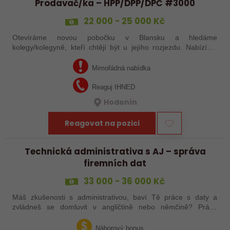
Prodavač/ka – HPP/DPP/DPČ #3000
22 000 - 25 000 Kč
Otevíráme novou pobočku v Blansku a hledáme
kolegy/kolegyně, kteří chtějí být u jejího rozjezdu. Nabízíme
práci s pouze 15 pracovními dny v měsíci, případně brigádu
dle tvých časových možností. Mzda…
Mimořádná nabídka
Reaguj IHNED
Hodonín
Reagovat na pozici
Technická administrativa s AJ – správa
firemních dat
33 000 - 36 000 Kč
Máš zkušenosti s administrativou, baví Tě práce s daty a
zvládneš se domluvit v angličtině nebo němčině? Právě
hledáme pečlivého a spolehlivého kolegu či kolegyni, který/á
se zapojí do správy…
Náborový bonus