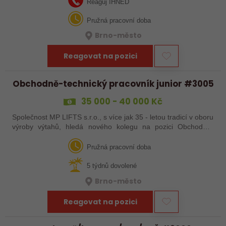
máte zkušenosti se…
Reaguj IHNED
Pružná pracovní doba
Brno-město
Reagovat na pozici
Obchodně-technický pracovník junior #3005
35 000 - 40 000 Kč
Společnost MP LIFTS s.r.o., s více jak 35 - letou tradicí v oboru
výroby výtahů, hledá nového kolegu na pozici Obchodně-
technický pracovník junior Místo výkonu práce: Brno Hledáme
do týmu…
Pružná pracovní doba
5 týdnů dovolené
Brno-město
Reagovat na pozici