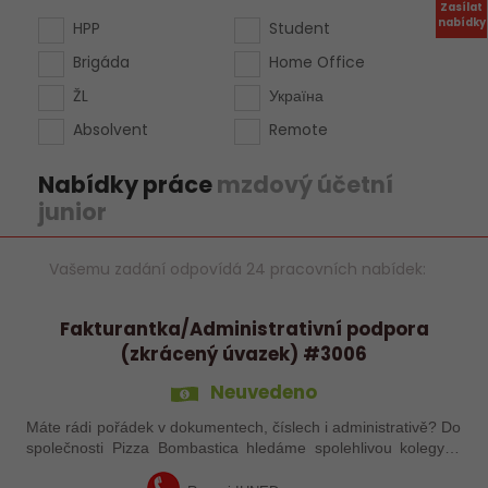
Zasílat
nabídky
HPP
Student
Brigáda
Home Office
ŽL
Україна
Absolvent
Remote
Nabídky práce
mzdový účetní
junior
Vašemu zadání odpovídá 24 pracovních nabídek:
Fakturantka/Administrativní podpora
(zkrácený úvazek) #3006
Neuvedeno
Máte rádi pořádek v dokumentech, číslech i administrativě? Do
společnosti Pizza Bombastica hledáme spolehlivou kolegyni,
která podpoří naši účetní a administrativní agendu. Pokud