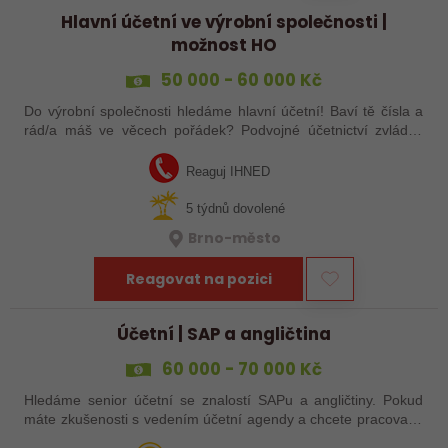
Hlavní účetní ve výrobní společnosti |
možnost HO
50 000 - 60 000 Kč
Do výrobní společnosti hledáme hlavní účetní! Baví tě čísla a
rád/a máš ve věcech pořádek? Podvojné účetnictví zvládáš
levou zadní a máš zkušenost z výrobní firmy? Tak to hledáme
právě Tebe, tak…
Reaguj IHNED
5 týdnů dovolené
Brno-město
Reagovat na pozici
Účetní | SAP a angličtina
60 000 - 70 000 Kč
Hledáme senior účetní se znalostí SAPu a angličtiny. Pokud
máte zkušenosti s vedením účetní agendy a chcete pracovat v
mezinárodním prostředí, tato příležitost může být právě pro