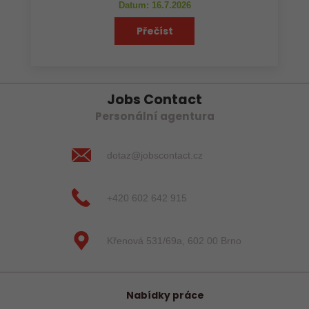
Datum: 16.7.2026
Přečíst
Jobs Contact
Personální agentura
dotaz@jobscontact.cz
+420 602 642 915
Křenová 531/69a, 602 00 Brno
Nabídky práce