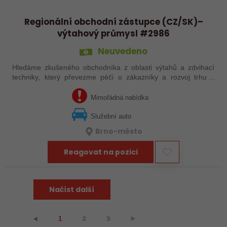
Regionální obchodní zástupce (CZ/SK)–
výtahový průmysl #2986
Neuvedeno
Hledáme zkušeného obchodníka z oblasti výtahů a zdvihací
techniky, který převezme péči o zákazníky a rozvoj trhu v
Česku a na Slovensku.
Mimořádná nabídka
Služební auto
Brno-město
Reagovat na pozici
Načíst další
2
3
⯈
⯇
1