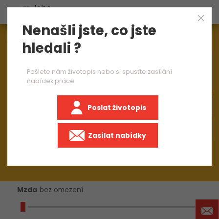
Nenašli jste, co jste
Aktuálně
1544
nabídek práce
hledali ?
×
mzdový účetní junior
Pošlete nám životopis nebo si spusťte zasílání
nabídek práce
Poslat životopis
Zasílat nabídky
Mzda
bez omezení