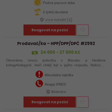
Vás!
Pružná pracovní doba
5 týdnů dovolené
více lokalit (2)
Reagovat na pozici
Prodavač/ka – HPP/DPP/DPČ #2992
24 000 - 27 000 Kč
Otevíráme novou pobočku v Blansku a hledáme
kolegy/kolegyně, kteří chtějí být u jejího rozjezdu. Nabízíme
práci s pouze 15 pracovními dny v měsíci, případně brigádu
dle tvých časových možností. Mzda…
Mimořádná nabídka
Reaguj IHNED
Blansko
Reagovat na pozici