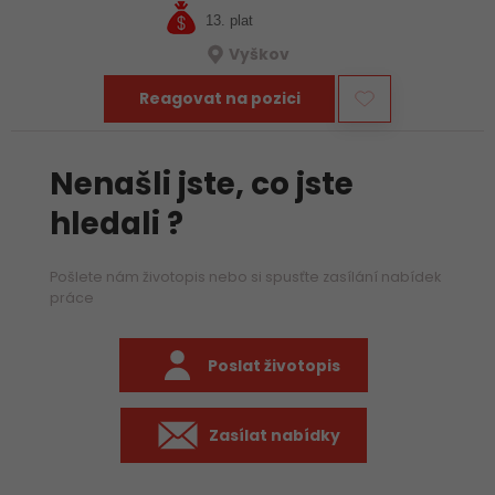
13. plat
Vyškov
Reagovat na pozici
Nenašli jste, co jste
hledali ?
Pošlete nám životopis nebo si spusťte zasílání nabídek
práce
Poslat životopis
Zasílat nabídky