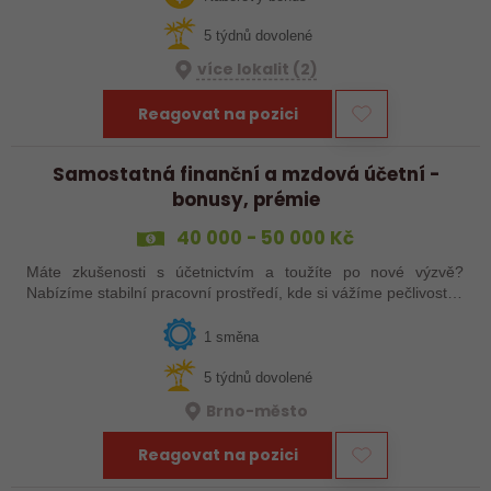
5 týdnů dovolené
více lokalit (2)
Reagovat na pozici
Samostatná finanční a mzdová účetní -
bonusy, prémie
40 000 - 50 000 Kč
Máte zkušenosti s účetnictvím a toužíte po nové výzvě?
Nabízíme stabilní pracovní prostředí, kde si vážíme pečlivosti a
odbornosti, a zároveň prostor pro profesní růst a zlepšování
interních procesů.…
1 směna
5 týdnů dovolené
Brno-město
Reagovat na pozici