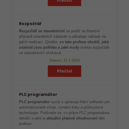
Přečíst
Rozpočtář
Rozpočtář ve stavebnictví
se podílí na finanční
přípravě stavebních zakázek a odhaduje náklady na
jejich realizaci. Zjistěte,
co tato profese obnáší, jaké
znalosti jsou potřeba a jaké mzdy
mohou rozpočtáři
ve stavebnictví očekávat.
Datum: 17.7.2026
Přečíst
PLC programátor
PLC programátor
vyvíjí a upravuje řídicí software pro
automatizované stroje, výrobní linky a průmyslové
technologie. Podívejte se, co práce PLC programátora
obnáší a jaké je
aktuální platové ohodnocení
této
profese.