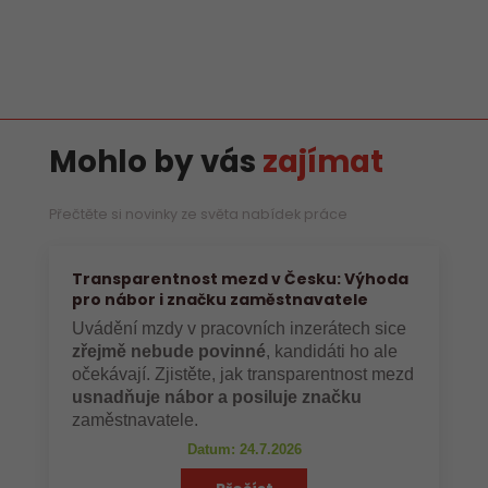
Mohlo by vás
zajímat
Přečtěte si novinky ze světa nabídek práce
Transparentnost mezd v Česku: Výhoda
pro nábor i značku zaměstnavatele
Uvádění mzdy v pracovních inzerátech sice
zřejmě nebude povinné
, kandidáti ho ale
očekávají. Zjistěte, jak transparentnost mezd
usnadňuje nábor a posiluje značku
zaměstnavatele.
Datum: 24.7.2026