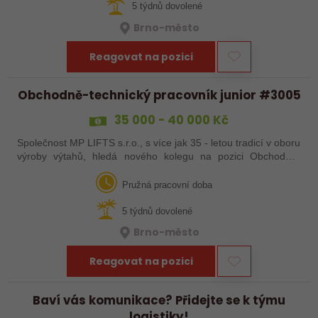
5 týdnů dovolené
Brno-město
Reagovat na pozici
Obchodně-technický pracovník junior #3005
35 000 - 40 000 Kč
Společnost MP LIFTS s.r.o., s více jak 35 - letou tradicí v oboru
výroby výtahů, hledá nového kolegu na pozici Obchodně-
technický pracovník junior Místo výkonu práce: Brno Hledáme
do týmu…
Pružná pracovní doba
5 týdnů dovolené
Brno-město
Reagovat na pozici
Baví vás komunikace? Přidejte se k týmu
logistiky!