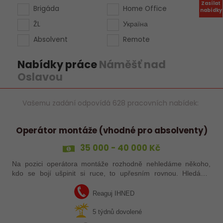
Zasílat
Brigáda
Home Office
nabídky
ŽL
Україна
Absolvent
Remote
Nabídky práce
Náměšť nad
Oslavou
Vašemu zadání odpovídá 628 pracovních nabídek:
Operátor montáže (vhodné pro absolventy)
35 000 - 40 000 Kč
Na pozici operátora montáže rozhodně nehledáme někoho,
kdo se bojí ušpinit si ruce, to upřesním rovnou. Hledáme
člověka fyzicky zdatného, který ale dříve měří než řeže a
nezalekne se ani práce na…
Reaguj IHNED
5 týdnů dovolené