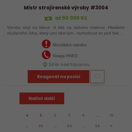
Mistr strojírenské výroby #3004
až 60 000 Kč
Výroba stojí na lidech. A lidé na dobrém mistrovi. Hledáme
zkušeného lídra, který umí vést tým, rozhodovat se pod tlakem
a hledá řešení místo výmluv. Pokud máte zkušenosti ze
strojírenské výroby a…
Mimořádná nabídka
Reaguj IHNED
Žďár nad Sázavou
Reagovat na pozici
Načíst další
2
3
4
...
15
⯇
1
...
30
...
44
...
58
⯈