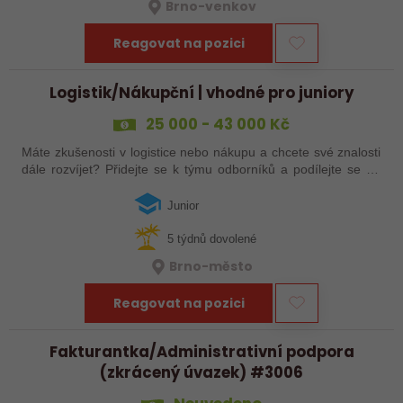
Brno-venkov
Reagovat na pozici
Logistik/Nákupční | vhodné pro juniory
25 000 - 43 000 Kč
Máte zkušenosti v logistice nebo nákupu a chcete své znalosti
dále rozvíjet? Přidejte se k týmu odborníků a podílejte se na
zajištění plynulých dodávek technických produktů. Čeká vás
komunikace s…
Junior
5 týdnů dovolené
Brno-město
Reagovat na pozici
Fakturantka/Administrativní podpora
(zkrácený úvazek) #3006