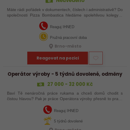
Neuvedeno
Máte rádi pořádek v dokumentech, číslech i administrativě? Do
společnosti Pizza Bombastica hledáme spolehlivou kolegyni,
která podpoří naši účetní a administrativní agendu. Pokud
máte zkušenosti se…
Reaguj IHNED
Pružná pracovní doba
Brno-město
Reagovat na pozici
Operátor výroby - 5 týdnů dovolené, odměny
27 000 - 32 000 Kč
Baví Tě nenáročná práce rukama a chceš domů chodit s
čistou hlavou? Pak je práce Operátora výroby přesně to pravé
pro Tebe! Tak neváhej a ozvi se mi!
Reaguj IHNED
5 týdnů dovolené
Brno-město