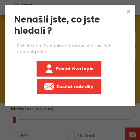
Nenašli jste, co jste
Aktuálně
1543
nabídek práce
hledali ?
Pošlete nám životopis nebo si spusťte zasílání
nabídek práce
Poslat životopis
+50 km
Zasílat nabídky
Mzda
bez omezení
HPP
Student