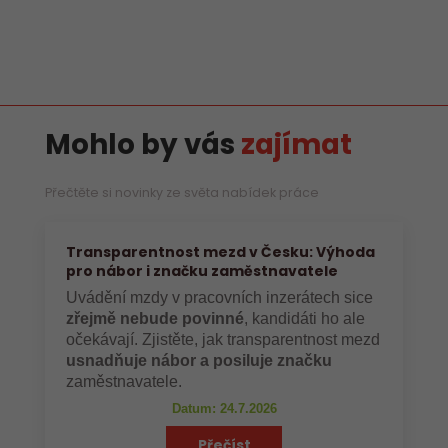
Mohlo by vás
zajímat
Přečtěte si novinky ze světa nabídek práce
Transparentnost mezd v Česku: Výhoda
pro nábor i značku zaměstnavatele
Uvádění mzdy v pracovních inzerátech sice
zřejmě nebude povinné
, kandidáti ho ale
očekávají. Zjistěte, jak transparentnost mezd
usnadňuje nábor a posiluje značku
zaměstnavatele.
Datum: 24.7.2026
Přečíst