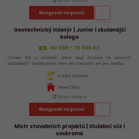
Reagovat na pozici
Geotechnický inženýr | Junior i zkušenější
kolega
40 000 - 70 000 Kč
Chcete být u projektů, které stojí doslova na pevných
základech? Geotechnika není jen kancelář ani jen stavba. Je
to kombinace technického přemýšlení, práce v terénu a
hledání řešení, která rozhodují…
5 týdnů dovolené
Home Office
Brno-město
Reagovat na pozici
Mistr stavebních projektů | Služební vůz i
soukromě