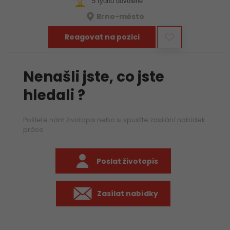
5 týdnů dovolené
Brno-město
Reagovat na pozici
Nenašli jste, co jste
hledali ?
Pošlete nám životopis nebo si spusťte zasílání nabídek
práce
Poslat životopis
Zasílat nabídky