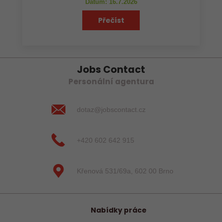
Datum: 16.7.2026
Přečíst
Jobs Contact
Personální agentura
dotaz@jobscontact.cz
+420 602 642 915
Křenová 531/69a, 602 00 Brno
Nabídky práce