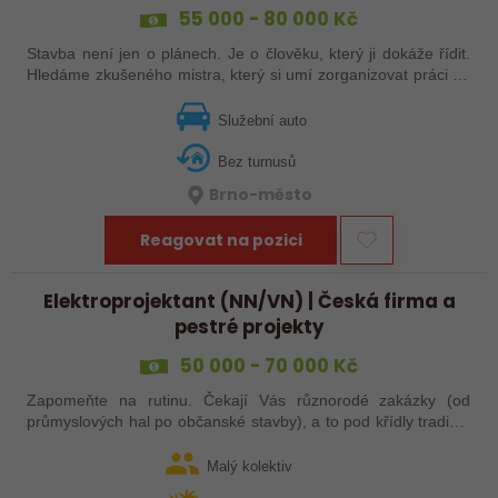
55 000 - 80 000 Kč
Stavba není jen o plánech. Je o člověku, který ji dokáže řídit.
Hledáme zkušeného mistra, který si umí zorganizovat práci na
stavbě, koordinovat jednotlivé profese a dovést projekt do
úspěšného…
Služební auto
Bez turnusů
Brno-město
Reagovat na pozici
Elektroprojektant (NN/VN) | Česká firma a
pestré projekty
50 000 - 70 000 Kč
Zapomeňte na rutinu. Čekají Vás různorodé zakázky (od
průmyslových hal po občanské stavby), a to pod křídly tradiční
české firmy, která expanduje do zahraničí. Naše největší
výhoda? Skvělý tým.…
Malý kolektiv