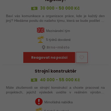
30 000 - 50 000 Kč
Baví vás komunikace a organizace práce, kde je každý den
jiný? Hledáme posilu do našeho týmu, která se bude podílet na
koordinaci dodávek technických produktů, komunikaci se
zahraničními dodavateli a…
Mezinárodní tým
5 týdnů dovolené
Brno-město
Reagovat na pozici
Strojní konstruktér
40 000 - 55 000 Kč
Máte zkušenosti se strojní konstrukcí a chcete pracovat na
projektech, jejichž výsledek uvidíte v reálném výrobním
provozu? Připojíte se k menší české inženýrsko-dodavatelské
společnosti, která…
Mimořádná nabídka