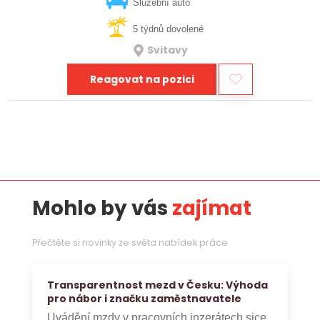
vztahy, přinášet…
Služební auto
5 týdnů dovolené
Svitavy
Reagovat na pozici
Mohlo by vás
zajímat
Přečtěte si novinky ze světa nabídek práce
Transparentnost mezd v Česku: Výhoda
pro nábor i značku zaměstnavatele
Uvádění mzdy v pracovních inzerátech sice