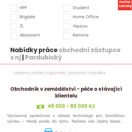
Zasílat
nabídky
HPP
Student
Brigáda
Home Office
ŽL
Україна
Absolvent
Remote
Nabídky práce
obchodní zástupce
s nj
|
Pardubický
Vašemu zadání odpovídá 1 pracovní nabídka:
Obchodník v zemědělství - péče o stávající
klientelu
45 000 - 80 000 Kč
Významná společnost v oblasti technologií pro živočišnou
výrobu – hledá posilu do týmu. Nečeká vás žádný klasický
„prodej“. Budete pečovat o současné portfolio klientů, rozvíjet