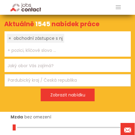
Aktuálně
1545
nabídek práce
×
obchodní zástupce s nj
Mzda
bez omezení