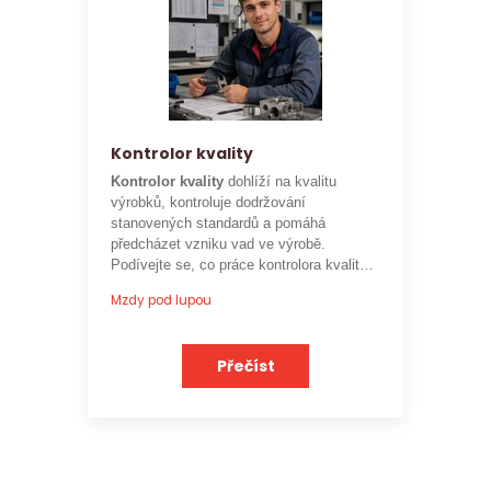
Kontrolor kvality
Kontrolor kvality
dohlíží na kvalitu
výrobků, kontroluje dodržování
stanovených standardů a pomáhá
předcházet vzniku vad ve výrobě.
Podívejte se, co práce kontrolora kvality
obnáší a jaké je
aktuální platové
Mzdy pod lupou
ohodnocení této profese
.
Přečíst