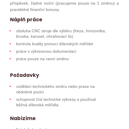
příspěvek, žádné noční (pracujeme pouze na 1 směnu) a
pravidelné finanční bonusy.
Náplň práce
obsluha CNC stroje dle výběru (fréza, horizontka,
bruska, karusel, ohraňovací lis)
kontrola kvality pomocí dílenských měřidel
práce s výkresovou dokumentací
práce pouze na ranní směnu
Požadavky
vzdělání technického směru nebo praxe na
obdobné pozici
schopnost číst technické výkresy a používat
běžná dílenská měřidla
Nabízíme