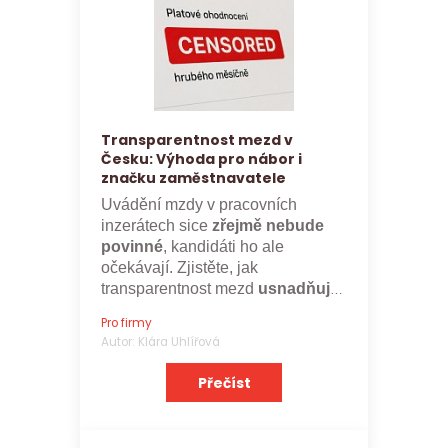
Transparentnost mezd v
Česku: Výhoda pro nábor i
značku zaměstnavatele
Uvádění mzdy v pracovních
inzerátech sice
zřejmě nebude
povinné
, kandidáti ho ale
očekávají. Zjistěte, jak
transparentnost mezd
usnadňuje
nábor a posiluje značku
Pro firmy
zaměstnavatele.
Autor: Klára Uhlířová
Přečíst