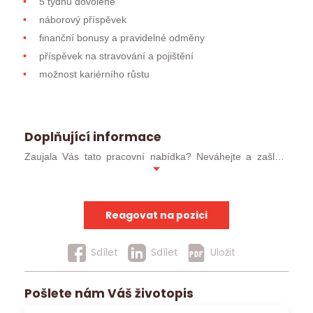
5 týdnů dovolené
náborový příspěvek
finanční bonusy a pravidelné odměny
příspěvek na stravování a pojištění
možnost kariérního růstu
Doplňující informace
Zaujala Vás tato pracovní nabídka? Neváhejte a zašlete
svůj profesní životopis ve formátu MS WORD (ideálně
.docx). Pokud jste již u nás absolvoval/a pohovor, můžete
kontaktovat přímo svého konzultanta.
Reagovat na pozici
Uchazeče, kteří postoupí do užšího kola, budeme
kontaktovat obratem. Ostatní uchazeče budeme
Sdílet
Sdílet
Uložit
kontaktovat v případě, že pro ně nalezneme jinou vhodnou
pracovní nabídku.
Pošlete nám Váš životopis
Jobs Contact Personal, s.r.o. se sídlem v Brně, Křenová