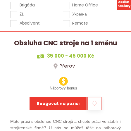
Zasílat
Brigáda
Home Office
nabídky
ŽL
Україна
Absolvent
Remote
Obsluha CNC stroje na 1 směnu
35 000 - 45 000 Kč
Přerov
Náborový bonus
Reagovat na pozici
Máte praxi s obsluhou CNC strojů a chcete práci ve stabilní
strojírenské firmě? U nás se můžeš těšit na náborový