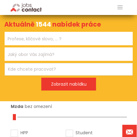
Aktuálně
1544
nabídek práce
Mzda
bez omezení
HPP
Student