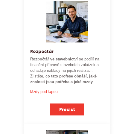
Rozpočtář
Rozpočtář ve stavebnictví
se podílí na
finanční přípravě stavebních zakázek a
odhaduje náklady na jejich realizaci.
Zjistěte,
co tato profese obnáší, jaké
znalosti jsou potřeba a jaké mzdy
mohou rozpočtáři ve stavebnictví
Mzdy pod lupou
očekávat.
Přečíst