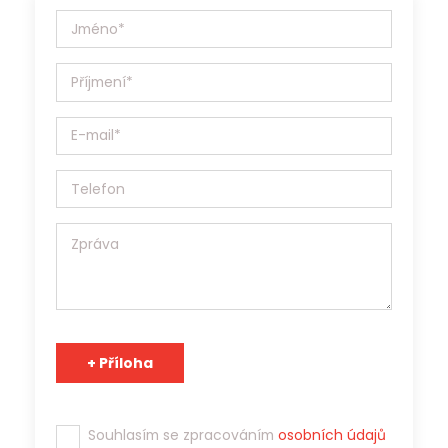
531/69a, IČ:17181879 (dále jen Jobs Contact) bude Vaše
osobní údaje (životopis, případně další materiály)
zpracovávat v souladu se Zákonem o ochraně osobních
údajů 110/2019 Sb. a v souladu s Obecným nařízením o
ochraně osobních údajů (EU) 2016/679, a to výhradně za
účelem prezentace potenciálním zaměstnavatelům a
zprostředkování zaměstnání. Jobs Contact je pracovní
agentura s platným povolením Generálního ředitelství
Úřadu práce ČR a osobní údaje může v souladu s účelem
poskytnout třetím stranám.
Tým Jobs Contact se těší na spolupráci s Vámi!
Souhlasím se zpracováním
osobních údajů