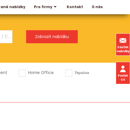
rané nabídky
Kontakt
O nás
Pro firmy
Zasílat
nabídky
dent
Home Office
Україна
Poslat
CV