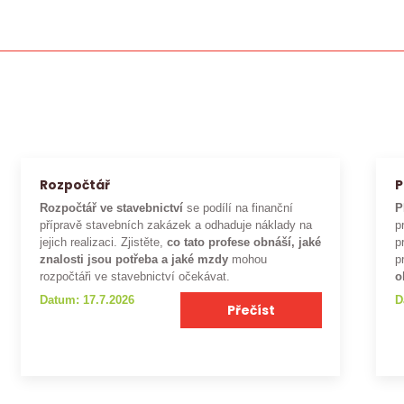
Rozpočtář
P
Rozpočtář ve stavebnictví
se podílí na finanční
P
přípravě stavebních zakázek a odhaduje náklady na
p
jejich realizaci. Zjistěte,
co tato profese obnáší, jaké
p
znalosti jsou potřeba a jaké mzdy
mohou
p
rozpočtáři ve stavebnictví očekávat.
o
Datum: 17.7.2026
D
Přečíst