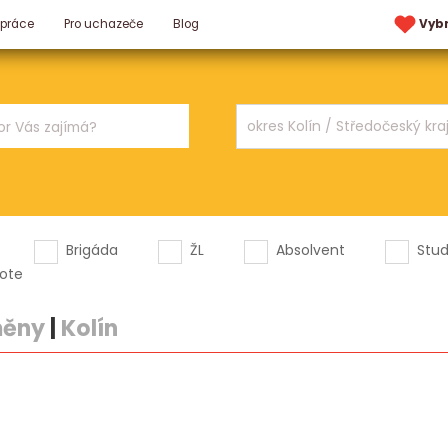
 práce
Pro uchazeče
Blog
Vyb
Brigáda
ŽL
Absolvent
Stu
ote
měny
|
Kolín
.