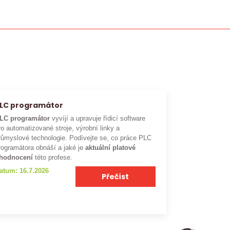
LC programátor
LC programátor
vyvíjí a upravuje řídicí software
ro automatizované stroje, výrobní linky a
růmyslové technologie. Podívejte se, co práce PLC
rogramátora obnáší a jaké je
aktuální platové
hodnocení
této profese.
atum: 16.7.2026
Přečíst