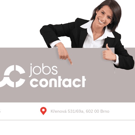
5
Křenová 531/69a, 602 00 Brno