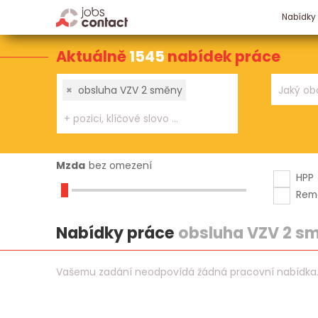
Nabídky
Aktuálně
1545
nabídek práce
×
obsluha VZV 2 směny
Mzda
bez omezení
HPP
Rem
Nabídky práce
obsluha VZV 2 s
Vašemu zadání neodpovídá žádná pracovní nabídka