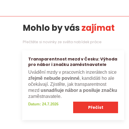
Mohlo by vás
zajímat
Přečtěte si novinky ze světa nabídek práce
Transparentnost mezd v Česku: Výhoda
pro nábor i značku zaměstnavatele
Uvádění mzdy v pracovních inzerátech sice
zřejmě nebude povinné
, kandidáti ho ale
očekávají. Zjistěte, jak transparentnost
mezd
usnadňuje nábor a posiluje značku
zaměstnavatele.
Datum: 24.7.2026
Přečíst